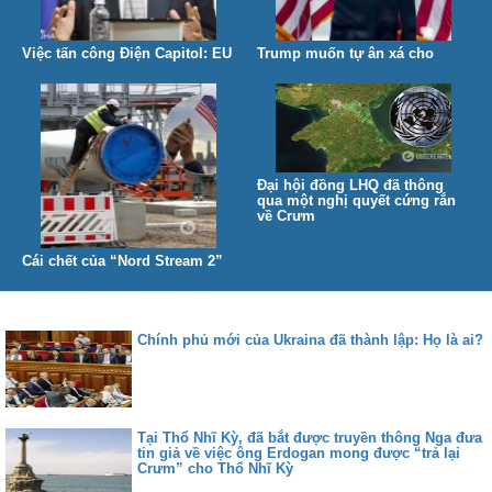
Việc tấn công Điện Capitol: EU
Trump muốn tự ân xá cho
công bố về các kế hoạch khôi
mình trong những ngày cuối
phục ảnh hưởng của nền dân
cùng của nhiệm kỳ tổng thống
chủ với Hoa Kỳ
Đại hội đồng LHQ đã thông
qua một nghị quyết cứng rắn
về Crưm
Cái chết của “Nord Stream 2”
gần như không thể tránh khỏi
do quyết định của Mỹ
Chính phủ mới của Ukraina đã thành lập: Họ là ai?
Tại Thổ Nhĩ Kỳ, đã bắt được truyền thông Nga đưa
tin giả về việc ông Erdogan mong được “trả lại
Crưm” cho Thổ Nhĩ Kỳ