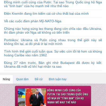
Đồng minh cuối cùng của Putin: Tại sao Trung Quốc ủng hộ Nga
và “tình bạn” của họ mạnh mẽ như thế nào
Điện Kremlin đang tìm kiếm cái cớ cho thất bại của mình
Về các cuộc đàm phán Mỹ-NATO-Nga
Chừng nào họng súng leo thang đang còn chĩa vào đầu Ukraina,
thì đàm phán với Nga sẽ không có tiến triển
Portnikov: Ukraina và Putin cùng nhau trong thế giới này sẽ
không tồn tại, ai đó phải ở lại một mình
Tình hình thế giới cuối tuần qua: Sự việc còn tồi tệ hơn cả khủng
hoảng Caribe vào năm 1962
Đúng 27 năm trước, Bản ghi nhớ Budapest đã được ký kết:
Ukraina đã mất vũ khí hạt nhân ra sao
Nóng
Quan tâm
Đề cử
Bình luận hay
ĐỒNG MINH CUỐI CÙNG CỦA
PUTIN: TẠI SAO TRUNG QUỐC ỦNG
HỘ NGA VÀ “TÌNH BẠN” CỦA HỌ
MẠNH MẼ NHƯ THẾ NÀO