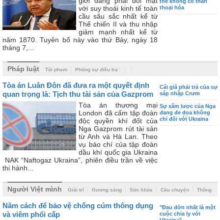
giới đang phải đối mặt
thể không có thần
với suy thoái kinh tế toàn
thoại hóa
cầu sâu sắc nhất kể từ
Thế chiến II và thu nhập
giảm mạnh nhất kể từ
năm 1870. Tuyên bố này vào thứ Bảy, ngày 18
tháng 7,...
Pháp luật
Tội phạm
Phóng sự điều tra
Tòa án Luân Đôn đã đưa ra một quyết định
Cái giá phải trả của sự
quan trọng là: Tịch thu tài sản của Gazprom
sáp nhập Crưm
Tòa án thương mại
Sự xâm lược của Nga
London đã cấm tập đoàn
đang đe dọa không
chỉ đối với Ukraina
độc quyền khí đốt của
Nga Gazprom rút tài sản
từ Anh và Hà Lan. Theo
vụ báo chí của tập đoàn
dầu khí quốc gia Ukraina
NAK “Naftogaz Ukraina”, phiên điều trần về việc
thi hành...
Người Việt mình
Giải trí
Gương sáng
Sức khỏe
Câu chuyện
Thông
báo
Năm cách để bảo vệ chống cúm thông dụng
"Đau đớn nhất là một
và viêm phổi cấp
cuộc chia ly với
Ukraina"