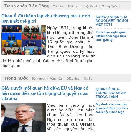
Tranh chấp Biển Đông
Tư liệu
Phân tích
Quốc tế
Trung Quốc
Châu Á đã thành lập khu thương mại tự do
SỰ NGỘ NHẬN CỦA
lớn nhất thế giới
NGƯỜI VIỆT- NGƯỜI
VIỆT TỐT?
Ngày 15/11, trong khuôn
khổ Hội nghị thượng đỉnh
Tình hữu nghị giữa
Ukraina và Nga tạm
trực tuyến Đông Nam Á,
thời gác lại
15 quốc gia châu Á -
Thái Bình Dương gồm
Trung Quốc đã ký hiệp
định khu thương mại tự
do lớn nhất thế giới. Các nước đã nhất trí giảm
thuế quan...
Trong nước
Đối ngoại
Văn hóa
Giáo dục
Du lịch
Giải quyết mối quan hệ giữa EU và Nga có
QUAN HỆ NGA-
liên quan đến sự tôn trọng chủ quyền của
TRUNG. NGOÀI ẤM
TRONG LẠNH
Ukraina
Mỹ đình chỉ việc cấp
Việc bình thường hóa
visa bất định cư trên
quan hệ giữa Liên minh
toàn bộ nước Nga
châu Âu và Liên bang
Nga có liên quan đến
thỏa thuận của Ukraina
về các nguyên tắc của