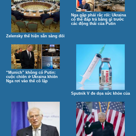
Nga gặp phải rắc rối: Ukraina
có thể đáp trả bằng gì trước
các động thái của Putin
Zelensky thể hiện sẵn sàng đối
đầu với giới tài phiệt Ukraina
và những “tác nhân gây ảnh
hưởng” của Nga
“Munich” không có Putin:
cuộc chiến ở Ukraina khiến
Nga rơi vào thế cô lập
Sputnik V đe dọa sức khỏe của
người Nga – Kết luận của các
nhà khoa học Nga. Vậy còn đối
với người Ukraina thì sao?