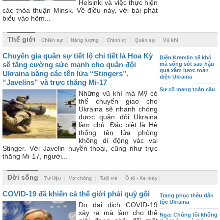
Helsinki và việc thực hiện
các thỏa thuận Minsk. Về điều này, với bài phát
biểu vào hôm...
Thế giới
Chiến sự
Năng lượng
Chính trị
Quân sự
Vũ khí
Chuyên gia quân sự tiết lộ chi tiết là Hoa Kỳ
Điện Kremlin sẽ khó
sẽ tăng cường sức mạnh cho quân đội
mà sống sót sau hậu
quả xâm lược toàn
Ukraina bằng các tên lửa “Stingers”,
diện Ukraina
“Javelins” và trực thăng Mi-17
Sự cố mạng toàn cầu
Những vũ khí mà Mỹ có
thể chuyển giao cho
Ukraina sẽ nhanh chóng
được quân đội Ukraina
làm chủ. Đặc biệt là Hệ
thống tên lửa phòng
không di động vác vai
Stinger. Với Javelin huyền thoại, cũng như trực
thăng Mi-17, người...
Đời sống
Tư liệu
Vợ chồng
Tuổi trẻ
Ô tô - Xe máy
COVID-19 đã khiến cả thế giới phải quỳ gối
Trang phục thêu dân
tộc Ukraina
Do đại dịch COVID-19
xảy ra mà làm cho thế
Nga: Chúng tôi không