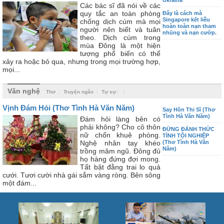
Các bác sĩ đã nói về các
quy tắc an toàn phòng
Đây là cách mà
Singapore kết liễu
chống dịch cúm mà mọi
hoàn toàn nạn tham
người nên biết và tuân
nhũng và nạn cướp.
theo. Dịch cúm trong
mùa Đông là một hiện
tượng phổ biến có thể
xảy ra hoặc bỏ qua, nhưng trong mọi trường hợp,
mọi...
Văn nghệ
Thơ
Truyện ngắn
Tự sự
Vịnh Đám Hỏi (Thơ Tình Hà Văn Năm)
Say Hồn Thi Sĩ (Thơ
Tình Hà Văn Năm)
Đám hỏi làng bên có
phải không? Cho cô thôn
ĐỪNG ĐÁNH THỨC
nữ chốn khuê phòng.
TÌNH TỘI NGHIỆP
Nghệ nhân tay khéo
(Thơ Tình Hà Văn
Năm)
trồng mâm ngũ. Đông đủ
họ hàng đứng đợi mong.
Tất bật đằng trai lo quả
cưới. Tươi cười nhà gái sắm vàng ròng. Bên sông
một đám...