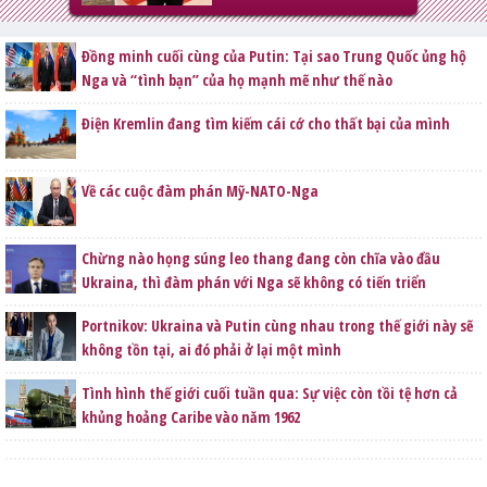
Đồng minh cuối cùng của Putin: Tại sao Trung Quốc ủng hộ
Nga và “tình bạn” của họ mạnh mẽ như thế nào
Điện Kremlin đang tìm kiếm cái cớ cho thất bại của mình
Về các cuộc đàm phán Mỹ-NATO-Nga
Chừng nào họng súng leo thang đang còn chĩa vào đầu
Ukraina, thì đàm phán với Nga sẽ không có tiến triển
Portnikov: Ukraina và Putin cùng nhau trong thế giới này sẽ
không tồn tại, ai đó phải ở lại một mình
Tình hình thế giới cuối tuần qua: Sự việc còn tồi tệ hơn cả
khủng hoảng Caribe vào năm 1962