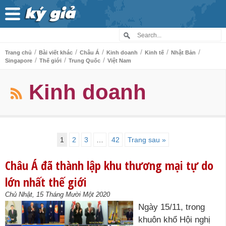
/
/
/
/
/
/
Trang chủ
Bài viết khác
Châu Á
Kinh doanh
Kinh tế
Nhật Bản
/
/
/
Singapore
Thế giới
Trung Quốc
Việt Nam
Kinh doanh
1
2
3
…
42
Trang sau »
Châu Á đã thành lập khu thương mại tự do
lớn nhất thế giới
Chủ Nhật, 15 Tháng Mười Một 2020
Ngày 15/11, trong
khuôn khổ Hội nghị