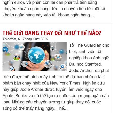
nghìn euro), và phần còn lại cần phải trả tiền bằng
chuyển khoản ngân hàng, tức là chuyển tiền từ một tài
khoản ngân hàng này vào tài khoản ngân hàng...
THế GIớI ĐANG THAY ĐổI NHƯ THế NÀO?
Thứ Năm, 01 Tháng Chín 2016
Tờ The Guardian cho
biết, sinh viên tốt
nghiệp khoa Anh ngữ
Đại học Stanford,
Jodie Archer, đã phát
triển được mô hình máy tính có thể dự báo những tác
phẩm bán chạy nhất của New York Times. Nghiên cứu
này giúp Jodie Archer được tuyển làm việc ngay cho
Apple iBooks và có thể tạo ra cuộc cách mạng ngành ấn
loát. Những câu chuyện tương tự giúp thay đổi cuộc
sống có thể thấy hàng ngày. Thế...