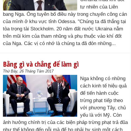
tự nhiên của Liên
bang Nga. Ông tuyên bố điều này trong chuyến công cán
của mình ở khu vực tỉnh Odessa. "Chúng ta đã thắng tại
tòa trọng tài Stockholm. 20 năm đất nước Ukraina nằm
trên mũi kim của tham nhũng và phụ thuộc vào khí đốt
của Nga. Các vị có nhớ là chúng ta đã đón những...
Bằng gì và chẳng để làm gì
Thứ Bảy, 26 Tháng Tám 2017
Nga không có những
cách kinh tế hiệu quả
để tiến hành cuộc
trừng phạt tiếp theo
với phương Tây, chủ
yếu là với Mỹ. Còn
ảnh hưởng chính trị của các biện pháp trừng phạt trả đũa
như thế không đến nỗi mà để họ phải hy sinh một cách