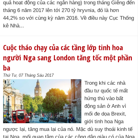
quả hoạt động của các ngân hàng) trong tháng Giêng đến
tháng 6 năm 2017 lên tới 270 tỷ hryvnia, đó là hơn
44,2% so với cùng kỳ năm 2016. Về điều này Cục Thống
kê Nhà...
Cuộc tháo chạy của các tầng lớp tinh hoa
người Nga sang London tăng tốc một phần
ba
Thứ Tư, 07 Tháng Sáu 2017
Trong khi các nhà
đầu tư quốc tế mất
hứng thú vào bất
động sản ở Anh vì
mối đe dọa Brexit,
giới tinh hoa Nga
ngược lại, tăng mua lại của nó. Mặc dù suy thoái kinh tế
tại Nga, mối quan tâm của các công dân giàu có của Nga