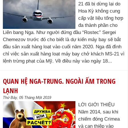
21 đã bị dừng lại do
Hoa Kỳ không cung
cấp vật liệu tổng hợp
đa thành phần cho
Liên bang Nga. Như người đứng đầu “Rostec” Sergei
Chemezov trước đó cho biết là dự kiến máy bay sẽ bắt
đầu sản xuất hàng loạt vào cuối năm 2020. Nga đã đình
chỉ việc sản xuất hàng loạt máy bay chở khách MS-21 vì
lệnh trừng phạt của Mỹ. Về điều này vào ngày 18...
QUAN HỆ NGA-TRUNG. NGOÀI ẤM TRONG
LẠNH
Thứ Bảy, 05 Tháng Một 2019
LỜI GIỚI THIỆU
Năm 2014, sau khi
chiếm đóng Crimea
và can thiệp vào