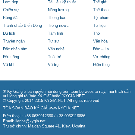
Làm đẹp
Tài liệu kỹ thuật
Thế giới
Chiến sự
Năng lượng
Thể thao
Bóng đá
Thông báo
Tội phạm
Tranh chấp Biển Đông
Trong nước
Tư liệu
Du lịch
Tâm linh
Thơ
Truyện ngắn
Tự sự
Văn hóa
Đắc nhân tâm
Văn nghệ
Độc – Lạ
Đời sống
Tuổi trẻ
Vợ chồng
Vũ khí
Vũ trụ
Điện thoại
® Ký Giả giữ bản quyền nội dung trên toàn bộ website này, mọi trích dẫn
vui lòng ghi rõ “báo Ký Giả” hoặc “KYGIA.NET”
© Copyright 2014-2015 KYGIA.NET, All rights reserved
TÒA SOẠN BÁO KÝ GIẢ
www.KYGIA.NET
Điện thoại.: +38.0639912660 / +38.0962116886
Email:
lienhe@kygia.net
Trụ sở chính: Maidan Square #1, Kiev, Ukraina