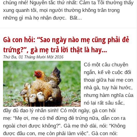
chúng nhé! Nguyên tắc thứ nhất: Cảm tạ Tôi thường thấy
xung quanh tôi, mọi người thường không trân trọng
những gì mà họ nhận được. Bất...
Gà con hỏi: “Sao ngày nào mẹ cũng phải đẻ
trứng?”, gà mẹ trả lời thật là hay…
Thứ Ba, 01 Tháng Mười Một 2016
Có một câu chuyện
ngắn, kể về cuộc đối
thoại giữa hai mẹ con
nhà gà, tuy hài hước,
nhưng hàm nghĩa của
nó lại rất sâu sắc,
đầy đủ đạo lý nhân sinh! Có một ngày, gà con hỏi
mẹ: “Mẹ ơi, mẹ có thể đừng đẻ trứng nữa, dẫn con ra
ngoài chơi được không?”. Gà mẹ thở dài, nói: “Không
được đâu con, mẹ còn phải làm việc”. Gà con nói: