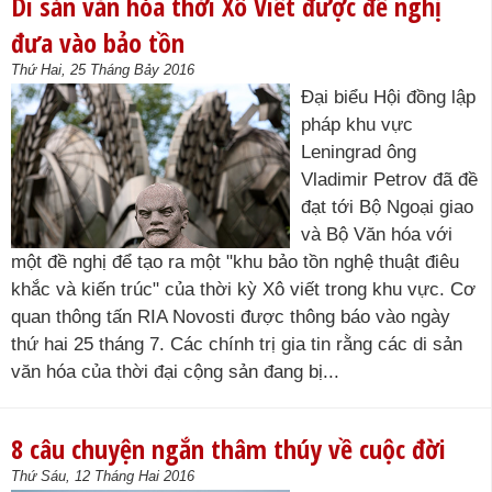
Di sản văn hóa thời Xô Viết được đề nghị
đưa vào bảo tồn
Thứ Hai, 25 Tháng Bảy 2016
Đại biểu Hội đồng lập
pháp khu vực
Leningrad ông
Vladimir Petrov đã đề
đạt tới Bộ Ngoại giao
và Bộ Văn hóa với
một đề nghị để tạo ra một "khu bảo tồn nghệ thuật điêu
khắc và kiến ​​trúc" của thời kỳ Xô viết trong khu vực. Cơ
quan thông tấn RIA Novosti được thông báo vào ngày
thứ hai 25 tháng 7. Các chính trị gia tin rằng các di sản
văn hóa của thời đại cộng sản đang bị...
8 câu chuyện ngắn thâm thúy về cuộc đời
Thứ Sáu, 12 Tháng Hai 2016