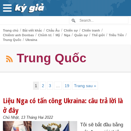
/
/
/
/
/
Trang chủ
Bài viết khác
Châu Âu
Chiến sự
Chiến tranh
/
/
/
/
/
/
/
Chiếntr anh Donbas
Chính trị
Mỹ
Nga
Quân sự
Thế giới
Triều Tiên
/
Trung Quốc
Ukraina
Trung Quốc
1
2
3
…
19
Trang sau »
Liệu Nga có tấn công Ukraina: câu trả lời là
ở đây
Chủ Nhật, 13 Tháng Hai 2022
Tôi sẽ bắt đầu bằng