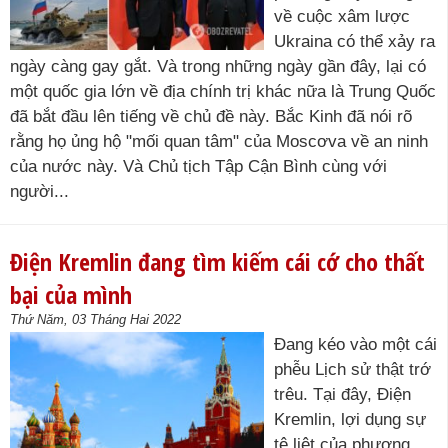
về cuộc xâm lược
Ukraina có thể xảy ra
ngày càng gay gắt. Và trong những ngày gần đây, lại có
một quốc gia lớn về địa chính trị khác nữa là Trung Quốc
đã bắt đầu lên tiếng về chủ đề này. Bắc Kinh đã nói rõ
rằng họ ủng hộ "mối quan tâm" của Moscơva về an ninh
của nước này. Và Chủ tịch Tập Cận Bình cùng với
người...
Điện Kremlin đang tìm kiếm cái cớ cho thất
bại của mình
Thứ Năm, 03 Tháng Hai 2022
Đang kéo vào một cái
phễu Lịch sử thật trớ
trêu. Tại đây, Điện
Kremlin, lợi dụng sự
tê liệt của phương