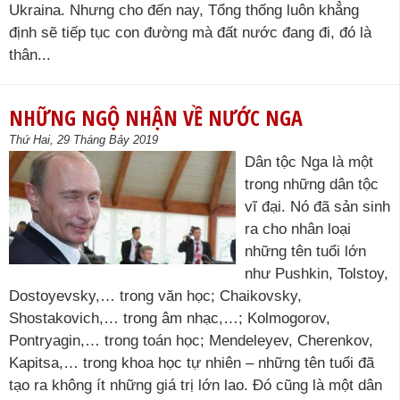
Ukraina. Nhưng cho đến nay, Tổng thống luôn khẳng
định sẽ tiếp tục con đường mà đất nước đang đi, đó là
thân...
NHỮNG NGỘ NHẬN VỀ NƯỚC NGA
Thứ Hai, 29 Tháng Bảy 2019
Dân tộc Nga là một
trong những dân tộc
vĩ đại. Nó đã sản sinh
ra cho nhân loại
những tên tuổi lớn
như Pushkin, Tolstoy,
Dostoyevsky,… trong văn học; Chaikovsky,
Shostakovich,… trong âm nhạc,…; Kolmogorov,
Pontryagin,… trong toán học; Mendeleyev, Cherenkov,
Kapitsa,… trong khoa học tự nhiên – những tên tuổi đã
tạo ra không ít những giá trị lớn lao. Đó cũng là một dân