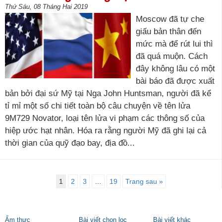
Thứ Sáu, 08 Tháng Hai 2019
Moscow đã tự che
giấu bản thân đến
mức mà để rút lui thì
đã quá muộn. Cách
đây không lâu có một
bài báo đã được xuất
bản bởi đại sứ Mỹ tại Nga John Huntsman, người đã kể
tỉ mỉ một số chi tiết toàn bộ câu chuyện về tên lửa
9M729 Novator, loại tên lửa vi phạm các thông số của
hiệp ước hạt nhân. Hóa ra rằng người Mỹ đã ghi lại cả
thời gian của quỹ đạo bay, địa đồ...
1
2
3
…
19
Trang sau »
Ẩm thực
Bài viết chọn lọc
Bài viết khác