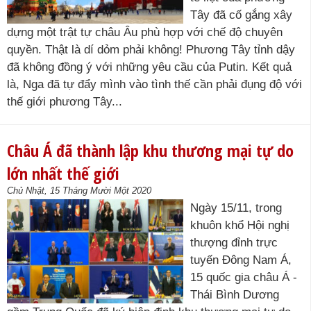
Tây đã cố gắng xây
dựng một trật tự châu Âu phù hợp với chế độ chuyên
quyền. Thật là dí dỏm phải không! Phương Tây tỉnh dậy
đã không đồng ý với những yêu cầu của Putin. Kết quả
là, Nga đã tự đẩy mình vào tình thế cần phải đụng độ với
thế giới phương Tây...
Châu Á đã thành lập khu thương mại tự do
lớn nhất thế giới
Chủ Nhật, 15 Tháng Mười Một 2020
Ngày 15/11, trong
khuôn khổ Hội nghị
thượng đỉnh trực
tuyến Đông Nam Á,
15 quốc gia châu Á -
Thái Bình Dương