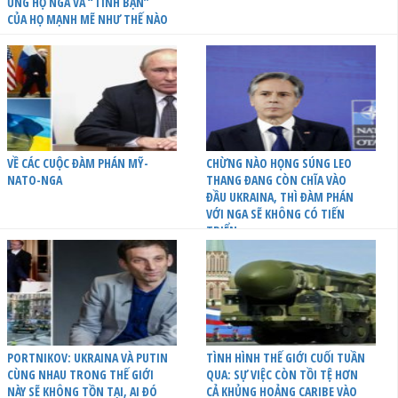
ỦNG HỘ NGA VÀ “TÌNH BẠN”
CỦA HỌ MẠNH MẼ NHƯ THẾ NÀO
VỀ CÁC CUỘC ĐÀM PHÁN MỸ-
CHỪNG NÀO HỌNG SÚNG LEO
NATO-NGA
THANG ĐANG CÒN CHĨA VÀO
ĐẦU UKRAINA, THÌ ĐÀM PHÁN
VỚI NGA SẼ KHÔNG CÓ TIẾN
TRIỂN
PORTNIKOV: UKRAINA VÀ PUTIN
TÌNH HÌNH THẾ GIỚI CUỐI TUẦN
CÙNG NHAU TRONG THẾ GIỚI
QUA: SỰ VIỆC CÒN TỒI TỆ HƠN
NÀY SẼ KHÔNG TỒN TẠI, AI ĐÓ
CẢ KHỦNG HOẢNG CARIBE VÀO