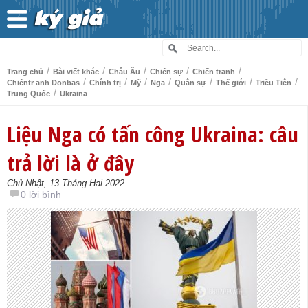
/
/
/
/
/
Trang chủ
Bài viết khác
Châu Âu
Chiến sự
Chiến tranh
/
/
/
/
/
/
/
Chiếntr anh Donbas
Chính trị
Mỹ
Nga
Quân sự
Thế giới
Triều Tiên
/
Trung Quốc
Ukraina
Liệu Nga có tấn công Ukraina: câu
trả lời là ở đây
Chủ Nhật, 13 Tháng Hai 2022
0 lời bình