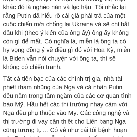
khác đó là nghèo nàn và lạc hậu. Tôi nhắc lại
rằng Putin đã hiểu rõ cái giá phải trả của một
cuộc chiến mới chống lại Ukraina và sẽ chỉ bắt
đầu khi (theo ý kiến ​​của ông ấy) ông ấy không
còn gì để mất. Có nghĩa là, miễn là ông ta có
hy vọng đồng ý về điều gì đó với Hoa Kỳ, miễn
là Biden vẫn nói chuyện với ông ta, thì sẽ
không có chiến tranh.
Tất cả tiền bạc của các chính trị gia, nhà tài
phiệt tham nhũng của Nga và cá nhân Putin
đều nằm trong tầm ngắm của các cơ quan tình
báo Mỹ. Hầu hết các thị trường nhạy cảm với
Nga đều phụ thuộc vào Mỹ. Các công nghệ và
thị trường đi vay cần thiết cho Liên bang Nga
cũng tương tự… Có vẻ như cái tôi bệnh hoạn