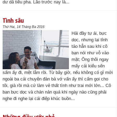
dư dả tiêu pha. Lão trước nay là...
Tình sâu
Thứ Hai, 14 Tháng Ba 2016
Hải đầy tự ái, bực
dọc, nhưng lại tỉnh
táo hẳn sau khi cô
bạn nói như vỗ vào
mặt; Ông thôi ngay
mấy cái kiểu sến
sẩm ấy đi, mệt lắm rồi. Từ bây giờ, nếu không có gì mới
ngoài ba cái chuyện đàn bà vớ vẩn ấy thì cấm gọi cho
tôi, già rồi mà cứ làm vẻ thất tình như trai mới lớn... Cô
bạn bực dọc và chán nản quá khi ngày nào cũng phải
nghe đi nghe lại cái điệp khúc buồn...
Những điều ước nhỏ