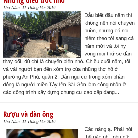
Thứ Năm, 11 Tháng Hai 2016
Dẫu biết đầu năm thì
không nên nói chuyện
buồn, nhưng có nỗi
niềm theo tôi sang cả
năm mới và tôi hy
vọng mọi thứ sẽ dần
thay đổi, dù chỉ là chuyển biến nhỏ. Chiều cuối năm, tôi
và vài người bạn đến xóm trọ của những thợ hồ ở
phường An Phú, quận 2. Dân ngụ cư trong xóm phần
đông là người miền Tây lên Sài Gòn làm công nhân ở
các công trình xây dựng chung cư cao cấp đang...
Rượu và đàn ông
Thứ Năm, 11 Tháng Hai 2016
Các nàng ạ. Phải nói
thế nào nhỉ, phụ nữ