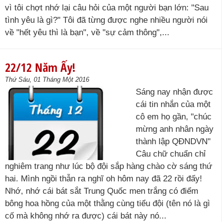
vì tôi chợt nhớ lại câu hỏi của một người bạn lớn: "Sau
tình yêu là gì?" Tôi đã từng được nghe nhiều người nói
về "hết yêu thì là bạn", về "sự cảm thông",...
22/12 Năm Ấy!
Thứ Sáu, 01 Tháng Một 2016
Sáng nay nhận được
cái tin nhắn của một
cô em họ gần, "chúc
mừng anh nhân ngày
thành lập QĐNDVN"
Câu chữ chuẩn chỉ
nghiêm trang như lúc bộ đội sắp hàng chào cờ sáng thứ
hai. Mình ngồi thẫn ra nghĩ oh hôm nay đã 22 rồi đấy!
Nhớ, nhớ cái bát sắt Trung Quốc men trắng có điểm
bông hoa hồng của một thằng cùng tiểu đội (tên nó là gì
cố mà không nhớ ra được) cái bát này nó...