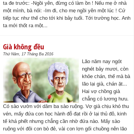
ta đe trước: -Ngồi yên, đừng có làm ồn ! Nếu mẹ ở nhà
một mình, bà nói: -Im đi, cho mẹ ngồi yên một lúc ! Cứ
tiếp tục như thế cho tới khi bảy tuổi. Tới trường học. Anh
ta mới thốt ra một...
Già không đều
Thứ Năm, 17 Tháng Ba 2016
Lão năm nay ngót
nghét bảy mươi, còn
khỏe chán, thế mà bà
lão lại già, chán ặt...
Hai vợ chồng già
chẳng có lương hưu.
Có sào vườn với dăm ba sào ruộng. Vợ già chịu khó thu
vén, mấy đứa con học hành đỗ đạt rồi ở lại thủ đô, kinh
tế khá phết nhưng chẳng cần nhờ đứa nào. Mấy sào
ruộng với đôi con bò đẻ, vài con lợn gối chuồng nên lão