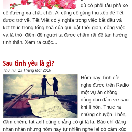
dù có phải tàu phà xe
cộ đường xa chật chội. Ai cũng cố gắng thu xếp để Tết
được trở về. Tết Việt có ý nghĩa trong việc bắt đầu và
kết thúc trong tổng hoà của qui luật thời gian, công việc
và là thời điểm để người ta được chậm rãi để tận hưởng
tình thân. Xem ra cuộc...
Sau tình yêu là gì?
Thứ Tư, 13 Tháng Một 2016
Hôm nay, tình cờ
nghe được trên Radio
một vụ án chồng
dùng dao đâm vợ sau
khi li hôn. Thực ra
những chuyện li hôn,
đâm chém, tạt axít cũng chẳng có gì là lạ. Báo chí đăng
nhan nhản nhưng hôm nay tự nhiên nghe lại có cảm xúc