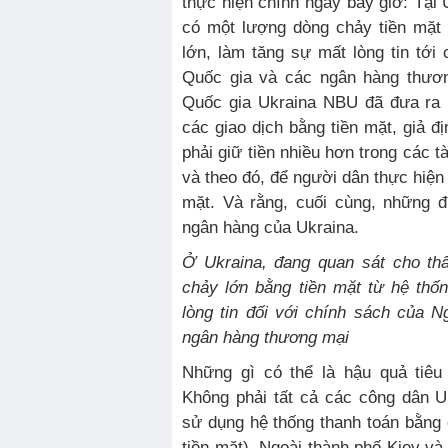
thực hiện chính ngay bây giờ: Tại 
có một lượng dòng chảy tiền mặt 
lớn, làm tăng sự mất lòng tin tớ
Quốc gia và các ngân hàng thươ
Quốc gia Ukraina NBU đã đưa ra 
các giao dịch bằng tiền mặt, giả đ
phải giữ tiền nhiều hơn trong các 
và theo đó, để người dân thực hiện
mặt. Và rằng, cuối cùng, những đ
ngân hàng của Ukraina.
Ở Ukrain
a
,
đang quan sát cho t
chảy lớn bằng tiền mặt từ hệ thố
lòng tin
đối với
chính sách của Ng
ngân hàng thương mại
Những gì có thể là hậu quả tiêu
Không phải tất cả các công dân U
sử dụng hệ thống thanh toán bằng
tiền mặt). Ngoài thành phố Kiev và