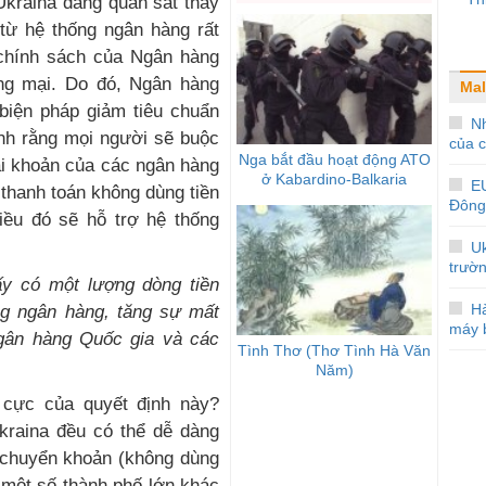
Ukraina đang quan sát thấy
từ hệ thống ngân hàng rất
i chính sách của Ngân hàng
ng mại. Do đó, Ngân hàng
Mal
biện pháp giảm tiêu chuẩn
Nh
ịnh rằng mọi người sẽ buộc
của 
Nga bắt đầu hoạt động ATO
tài khoản của các ngân hàng
ở Kabardino-Balkaria
E
 thanh toán không dùng tiền
Đông
iều đó sẽ hỗ trợ hệ thống
Uk
trườ
hấy
có một
lượng
dòng
tiền
Hà
ng ngân hàng, tăng sự mất
máy 
ân hàng Quốc gia và các
Tình Thơ (Thơ Tình Hà Văn
Năm)
 cực của quyết định này?
kraina đều có thể dễ dàng
 chuyển khoản (không dùng
 một số thành phố lớn khác