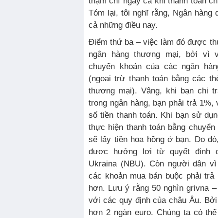
thậm chí ngay cả khi thanh toán ch
Tóm lại, tôi nghĩ rằng, Ngân hàng q
cả những điều nay.
Điểm thứ ba – việc làm đó được thự
ngân hàng thương mại, bởi vì v
chuyển khoản của các ngân hàng
(ngoại trừ thanh toán bằng các t
thương mại). Vâng, khi bạn chi t
trong ngân hàng, bạn phải trả 1%, 
số tiền thanh toán. Khi bạn sử dụ
thực hiện thanh toán bằng chuyển
sẽ lấy tiền hoa hồng ở bạn. Do đó,
được hưởng lợi từ quyết định
Ukraina (NBU). Còn người dân vì 
các khoản mua bán buộc phải trả 
hơn. Lưu ý rằng 50 nghìn grivna –
với các quy định của châu Âu. Bởi 
hơn 2 ngàn euro. Chúng ta có thể