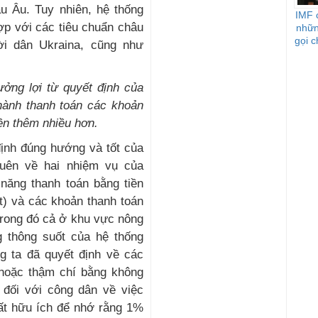
u Âu. Tuy nhiên, hệ thống
IMF 
ợp với các tiêu chuẩn châu
nhữn
gọi c
i dân Ukraina, cũng như
ưởng lợi từ quyết định của
hành thanh toán các khoản
ền thêm nhiều hơn
.
định đúng hướng và tốt của
uên về hai nhiệm vụ của
 năng thanh toán bằng tiền
t) và các khoản thanh toán
 trong đó cả ở khu vực nông
g thông suốt của hệ thống
ng ta đã quyết định về các
 hoặc thậm chí bằng không
 đối với công dân về việc
Rất hữu ích để nhớ rằng 1%