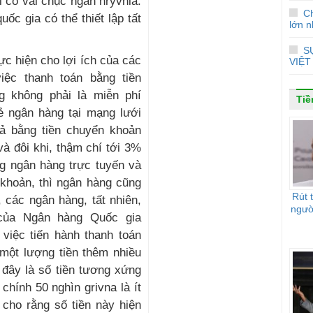
ỉ có vài chục ngàn hryvnia.
Ch
uốc gia có thể thiết lập tất
lớn n
S
c hiện cho lợi ích của các
VIỆT
iệc thanh toán bằng tiền
 không phải là miễn phí
Tiề
hẻ ngân hàng tại mạng lưới
rả bằng tiền chuyển khoản
và đôi khi, thậm chí tới 3%
ng ngân hàng trực tuyến và
 khoản, thì ngân hàng cũng
Rút 
 các ngân hàng, tất nhiên,
ngườ
 của Ngân hàng Quốc gia
việc tiến hành thanh toán
một lượng tiền thêm nhiều
 đây là số tiền tương xứng
chính 50 nghìn grivna là ít
 cho rằng số tiền này hiện