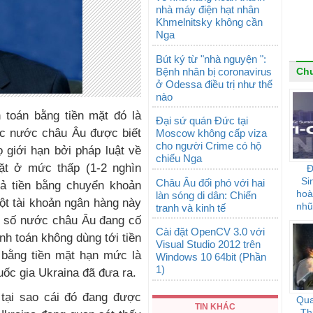
nhà máy điện hạt nhân
Khmelnitsky không cần
Nga
Bút ký từ "nhà nguyện ":
Bệnh nhân bị coronavirus
Chu
ở Odessa điều trị như thế
nào
 toán bằng tiền mặt đó là
Đại sứ quán Đức tại
c nước châu Âu được biết
Moscow không cấp viza
cho người Crime có hộ
 giới hạn bởi pháp luật về
chiếu Nga
ặt ở mức thấp (1-2 nghìn
Đ
Si
Châu Âu đối phó với hai
trả tiền bằng chuyển khoản
hoà
làn sóng di dân: Chiến
ột tài khoản ngân hàng này
nhũ
tranh và kinh tế
t số nước châu Âu đang cố
Cài đặt OpenCV 3.0 với
h toán không dùng tới tiền
Visual Studio 2012 trên
n bằng tiền mặt hạn mức là
Windows 10 64bit (Phần
1)
ốc gia Ukraina đã đưa ra.
 tại sao cái đó đang được
Qua
TIN KHÁC
Th