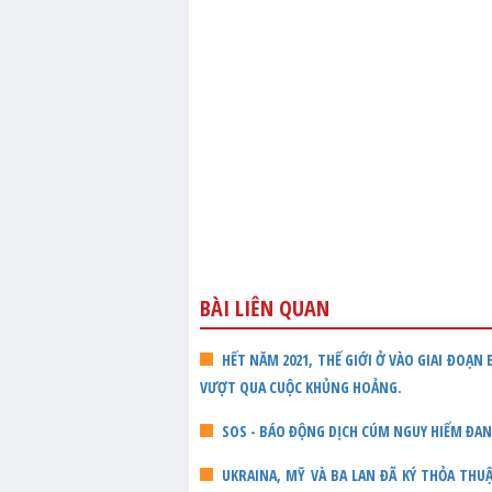
BÀI LIÊN QUAN
HẾT NĂM 2021, THẾ GIỚI Ở VÀO GIAI ĐOẠN
VƯỢT QUA CUỘC KHỦNG HOẢNG.
SOS - BÁO ĐỘNG DỊCH CÚM NGUY HIỂM ĐA
UKRAINA, MỸ VÀ BA LAN ĐÃ KÝ THỎA TH