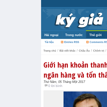
Hải ngoại
Trong nước
Thế giới
Tài liệu
Entries RSS
Comments R
/
/
/
/
Trang chủ
Bài viết khác
Châu Âu
Chính trị
Giới hạn khoản thanh
ngân hàng và tổn th
Thứ Năm, 05 Tháng Một 2017
0 lời bình