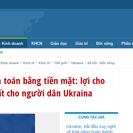
Kinh doanh
KHCN
Giáo dục
Giải trí
Đời sống
Phân 
SS
/
/
/
/
/
Kinh doanh
Kinh tế
Kinh tế
Thế giới
Ukraina
Xã hội - Đời sống
 toán bằng tiền mặt: lợi cho
ất cho người dân Ukraina
CÙNG TÁC GIẢ
Ukraine, bắt đầu suy nghĩ
về khả năng hoàn thành