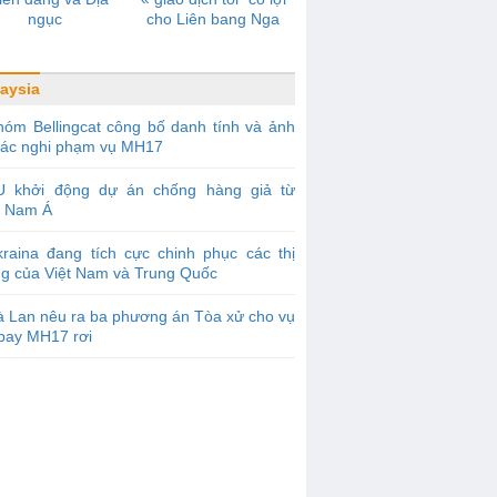
ngục
cho Liên bang Nga
aysia
óm Bellingcat công bố danh tính và ảnh
các nghi phạm vụ MH17
U khởi động dự án chống hàng giả từ
 Nam Á
raina đang tích cực chinh phục các thị
ng của Việt Nam và Trung Quốc
 Lan nêu ra ba phương án Tòa xử cho vụ
bay MH17 rơi