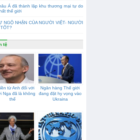
âu Á đã thành lập khu thương mại tự do
hất thế giới
Ự NGỘ NHẬN CỦA NGƯỜI VIỆT- NGƯỜI
 TỐT?
n tệ
tiền từ Anh đối với
Ngân hàng Thế giới
i Nga đã là không
đang đặt hy vọng vào
thể
Ukraina