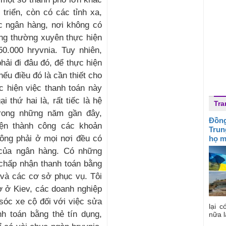
triển, còn có các tỉnh xa,
c ngân hàng, nơi không có
ông thường xuyên thực hiện
0.000 hryvnia. Tuy nhiên,
hải đi đâu đó, để thực hiện
ếu điều đó là cần thiết cho
c hiện việc thanh toán này
i thứ hai là, rất tiếc là hệ
Tra
trong những năm gần đây,
Đồng
iện thành công các khoản
Trun
ông phải ở mọi nơi đều có
họ m
i của ngân hàng. Có những
chấp nhận thanh toán bằng
 và các cơ sở phục vụ. Tôi
ờ ở Kiev, các doanh nghiệp
sóc xe cộ đối với việc sửa
lại c
h toán bằng thẻ tín dụng,
nữa l