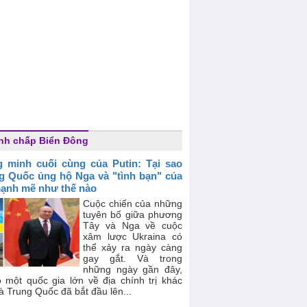
nh chấp Biển Đông
 minh cuối cùng của Putin: Tại sao
g Quốc ủng hộ Nga và "tình bạn" của
ạnh mẽ như thế nào
Cuộc chiến của những
tuyên bố giữa phương
Tây và Nga về cuộc
xâm lược Ukraina có
thể xảy ra ngày càng
gay gắt. Và trong
những ngày gần đây,
ó một quốc gia lớn về địa chính trị khác
à Trung Quốc đã bắt đầu lên...