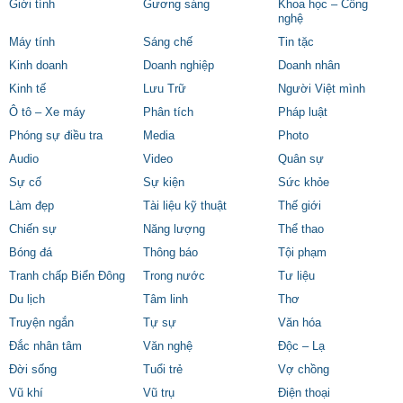
Giới tính
Gương sáng
Khoa học – Công
nghệ
Máy tính
Sáng chế
Tin tặc
Kinh doanh
Doanh nghiệp
Doanh nhân
Kinh tế
Lưu Trữ
Người Việt mình
Ô tô – Xe máy
Phân tích
Pháp luật
Phóng sự điều tra
Media
Photo
Audio
Video
Quân sự
Sự cố
Sự kiện
Sức khỏe
Làm đẹp
Tài liệu kỹ thuật
Thế giới
Chiến sự
Năng lượng
Thể thao
Bóng đá
Thông báo
Tội phạm
Tranh chấp Biển Đông
Trong nước
Tư liệu
Du lịch
Tâm linh
Thơ
Truyện ngắn
Tự sự
Văn hóa
Đắc nhân tâm
Văn nghệ
Độc – Lạ
Đời sống
Tuổi trẻ
Vợ chồng
Vũ khí
Vũ trụ
Điện thoại