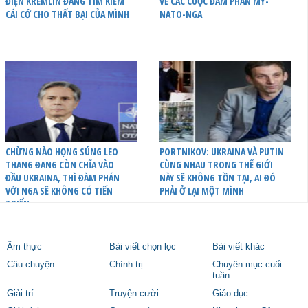
ĐIỆN KREMLIN ĐANG TÌM KIẾM
VỀ CÁC CUỘC ĐÀM PHÁN MỸ-
CÁI CỚ CHO THẤT BẠI CỦA MÌNH
NATO-NGA
CHỪNG NÀO HỌNG SÚNG LEO
PORTNIKOV: UKRAINA VÀ PUTIN
THANG ĐANG CÒN CHĨA VÀO
CÙNG NHAU TRONG THẾ GIỚI
ĐẦU UKRAINA, THÌ ĐÀM PHÁN
NÀY SẼ KHÔNG TỒN TẠI, AI ĐÓ
VỚI NGA SẼ KHÔNG CÓ TIẾN
PHẢI Ở LẠI MỘT MÌNH
TRIỂN
Ẩm thực
Bài viết chọn lọc
Bài viết khác
Câu chuyện
Chính trị
Chuyên mục cuối
tuần
Giải trí
Truyện cười
Giáo dục