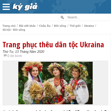
/
/
/
/
/
/
Trang chủ
Bài viết khác
Châu Âu
Đời sống
Thế giới
Ukraina
Xã hội - Đời sống
Trang phục thêu dân tộc Ukraina
Thứ Tư, 13 Tháng Năm 2020
0 lời bình