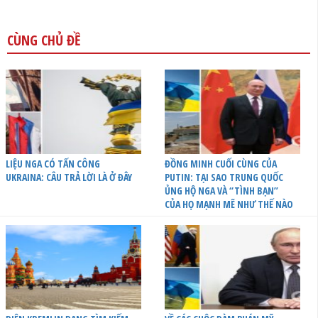
CÙNG CHỦ ĐỀ
LIỆU NGA CÓ TẤN CÔNG
ĐỒNG MINH CUỐI CÙNG CỦA
UKRAINA: CÂU TRẢ LỜI LÀ Ở ĐÂY
PUTIN: TẠI SAO TRUNG QUỐC
ỦNG HỘ NGA VÀ “TÌNH BẠN”
CỦA HỌ MẠNH MẼ NHƯ THẾ NÀO