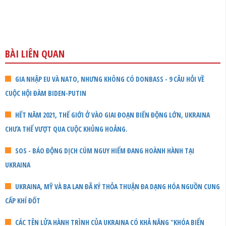
BÀI LIÊN QUAN
GIA NHẬP EU VÀ NATO, NHƯNG KHÔNG CÓ DONBASS - 9 CÂU HỎI VỀ
CUỘC HỘI ĐÀM BIDEN-PUTIN
HẾT NĂM 2021, THẾ GIỚI Ở VÀO GIAI ĐOẠN BIẾN ĐỘNG LỚN, UKRAINA
CHƯA THỂ VƯỢT QUA CUỘC KHỦNG HOẢNG.
SOS - BÁO ĐỘNG DỊCH CÚM NGUY HIỂM ĐANG HOÀNH HÀNH TẠI
UKRAINA
UKRAINA, MỸ VÀ BA LAN ĐÃ KÝ THỎA THUẬN ĐA DẠNG HÓA NGUỒN CUNG
CẤP KHÍ ĐỐT
CÁC TÊN LỬA HÀNH TRÌNH CỦA UKRAINA CÓ KHẢ NĂNG "KHÓA BIỂN