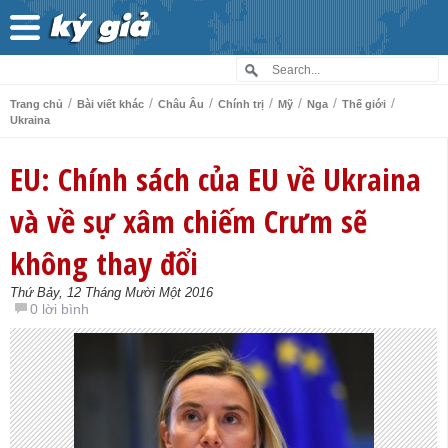
/
/
/
/
/
/
/
Trang chủ
Bài viết khác
Châu Âu
Chính trị
Mỹ
Nga
Thế giới
Ukraina
EU: Chính sách của EU về Ukraina
và về sự xâm chiếm Crưm sẽ
không thay đổi
Thứ Bảy, 12 Tháng Mười Một 2016
0 lời bình