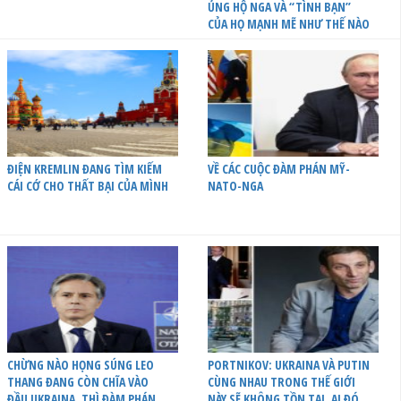
ỦNG HỘ NGA VÀ “TÌNH BẠN”
CỦA HỌ MẠNH MẼ NHƯ THẾ NÀO
ĐIỆN KREMLIN ĐANG TÌM KIẾM
VỀ CÁC CUỘC ĐÀM PHÁN MỸ-
CÁI CỚ CHO THẤT BẠI CỦA MÌNH
NATO-NGA
CHỪNG NÀO HỌNG SÚNG LEO
PORTNIKOV: UKRAINA VÀ PUTIN
THANG ĐANG CÒN CHĨA VÀO
CÙNG NHAU TRONG THẾ GIỚI
ĐẦU UKRAINA, THÌ ĐÀM PHÁN
NÀY SẼ KHÔNG TỒN TẠI, AI ĐÓ