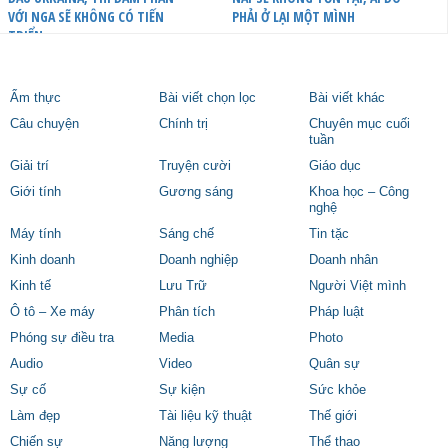
VỚI NGA SẼ KHÔNG CÓ TIẾN
PHẢI Ở LẠI MỘT MÌNH
TRIỂN
Ẩm thực
Bài viết chọn lọc
Bài viết khác
Câu chuyện
Chính trị
Chuyên mục cuối
tuần
Giải trí
Truyện cười
Giáo dục
Giới tính
Gương sáng
Khoa học – Công
nghệ
Máy tính
Sáng chế
Tin tặc
Kinh doanh
Doanh nghiệp
Doanh nhân
Kinh tế
Lưu Trữ
Người Việt mình
Ô tô – Xe máy
Phân tích
Pháp luật
Phóng sự điều tra
Media
Photo
Audio
Video
Quân sự
Sự cố
Sự kiện
Sức khỏe
Làm đẹp
Tài liệu kỹ thuật
Thế giới
Chiến sự
Năng lượng
Thể thao