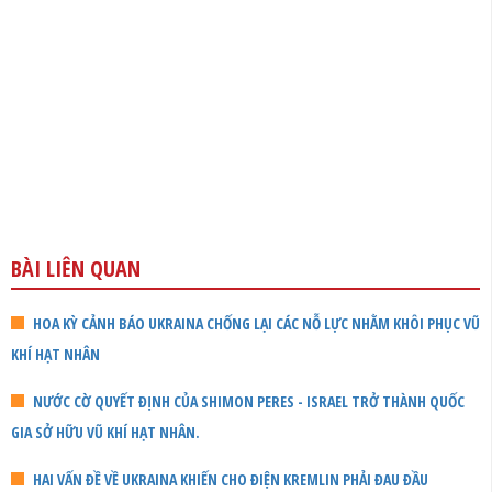
BÀI LIÊN QUAN
HOA KỲ CẢNH BÁO UKRAINA CHỐNG LẠI CÁC NỖ LỰC NHẰM KHÔI PHỤC VŨ
KHÍ HẠT NHÂN
NƯỚC CỜ QUYẾT ĐỊNH CỦA SHIMON PERES - ISRAEL TRỞ THÀNH QUỐC
GIA SỞ HỮU VŨ KHÍ HẠT NHÂN.
HAI VẤN ĐỀ VỀ UKRAINA KHIẾN CHO ĐIỆN KREMLIN PHẢI ĐAU ĐẦU