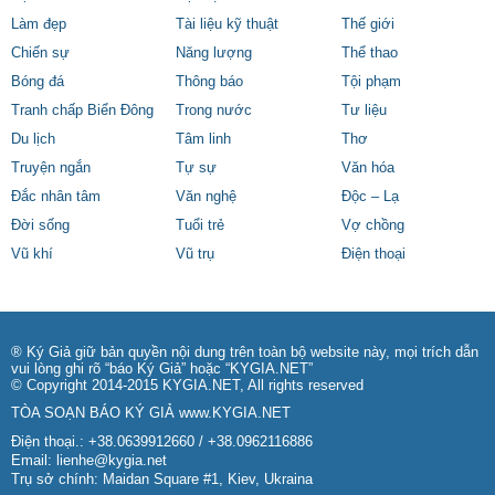
Làm đẹp
Tài liệu kỹ thuật
Thế giới
Chiến sự
Năng lượng
Thể thao
Bóng đá
Thông báo
Tội phạm
Tranh chấp Biển Đông
Trong nước
Tư liệu
Du lịch
Tâm linh
Thơ
Truyện ngắn
Tự sự
Văn hóa
Đắc nhân tâm
Văn nghệ
Độc – Lạ
Đời sống
Tuổi trẻ
Vợ chồng
Vũ khí
Vũ trụ
Điện thoại
® Ký Giả giữ bản quyền nội dung trên toàn bộ website này, mọi trích dẫn
vui lòng ghi rõ “báo Ký Giả” hoặc “KYGIA.NET”
© Copyright 2014-2015 KYGIA.NET, All rights reserved
TÒA SOẠN BÁO KÝ GIẢ
www.KYGIA.NET
Điện thoại.: +38.0639912660 / +38.0962116886
Email:
lienhe@kygia.net
Trụ sở chính: Maidan Square #1, Kiev, Ukraina