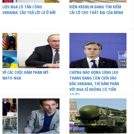
LIỆU NGA CÓ TẤN CÔNG
ĐIỆN KREMLIN ĐANG TÌM KIẾM
UKRAINA: CÂU TRẢ LỜI LÀ Ở ĐÂY
CÁI CỚ CHO THẤT BẠI CỦA MÌNH
VỀ CÁC CUỘC ĐÀM PHÁN MỸ-
CHỪNG NÀO HỌNG SÚNG LEO
NATO-NGA
THANG ĐANG CÒN CHĨA VÀO
ĐẦU UKRAINA, THÌ ĐÀM PHÁN
VỚI NGA SẼ KHÔNG CÓ TIẾN
TRIỂN