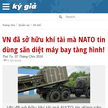
/
/
Trang chủ
Quân sự
Vũ khí
VN đã sở hữu khí tài mà NATO tin
dùng săn diệt máy bay tàng hình!
Thứ Tư, 07 Tháng Chín 2016
0 lời bình
VN đã sở hữu khí tài mà NATO tin dùng săn