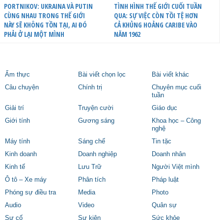
PORTNIKOV: UKRAINA VÀ PUTIN
TÌNH HÌNH THẾ GIỚI CUỐI TUẦN
CÙNG NHAU TRONG THẾ GIỚI
QUA: SỰ VIỆC CÒN TỒI TỆ HƠN
NÀY SẼ KHÔNG TỒN TẠI, AI ĐÓ
CẢ KHỦNG HOẢNG CARIBE VÀO
PHẢI Ở LẠI MỘT MÌNH
NĂM 1962
Ẩm thực
Bài viết chọn lọc
Bài viết khác
Câu chuyện
Chính trị
Chuyên mục cuối
tuần
Giải trí
Truyện cười
Giáo dục
Giới tính
Gương sáng
Khoa học – Công
nghệ
Máy tính
Sáng chế
Tin tặc
Kinh doanh
Doanh nghiệp
Doanh nhân
Kinh tế
Lưu Trữ
Người Việt mình
Ô tô – Xe máy
Phân tích
Pháp luật
Phóng sự điều tra
Media
Photo
Audio
Video
Quân sự
Sự cố
Sự kiện
Sức khỏe