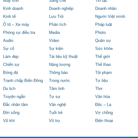
Máy tính
Sáng chế
Tin tặc
Kinh doanh
Doanh nghiệp
Doanh nhân
Kinh tế
Lưu Trữ
Người Việt mình
Ô tô – Xe máy
Phân tích
Pháp luật
Phóng sự điều tra
Media
Photo
Audio
Video
Quân sự
Sự cố
Sự kiện
Sức khỏe
Làm đẹp
Tài liệu kỹ thuật
Thế giới
Chiến sự
Năng lượng
Thể thao
Bóng đá
Thông báo
Tội phạm
Tranh chấp Biển Đông
Trong nước
Tư liệu
Du lịch
Tâm linh
Thơ
Truyện ngắn
Tự sự
Văn hóa
Đắc nhân tâm
Văn nghệ
Độc – Lạ
Đời sống
Tuổi trẻ
Vợ chồng
Vũ khí
Vũ trụ
Điện thoại