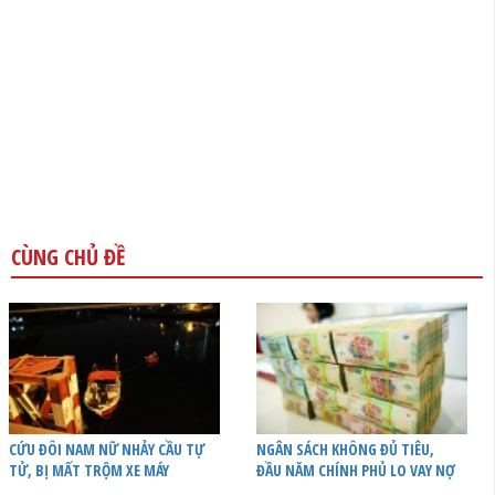
CÙNG CHỦ ĐỀ
CỨU ĐÔI NAM NỮ NHẢY CẦU TỰ
NGÂN SÁCH KHÔNG ĐỦ TIÊU,
TỬ, BỊ MẤT TRỘM XE MÁY
ĐẦU NĂM CHÍNH PHỦ LO VAY NỢ