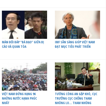
MÀN ĐỐI ĐÁP “BÁ ĐẠO” GIỮA BỊ
IMF SẴN SÀNG GIÚP VIỆT NAM
CÁO VÀ QUAN TÒA
ĐẠT MỤC TIÊU PHÁT TRIỂN
VIỆT NAM ĐỨNG HẠNG 96
TƯỚNG CÔNG AN GẶP KHÓ, CỤC
NHỮNG NƯỚC HẠNH PHÚC
TRƯỞNG CỤC CHỐNG THAM
NHẤT
NHŨNG LO… THAM NHŨNG