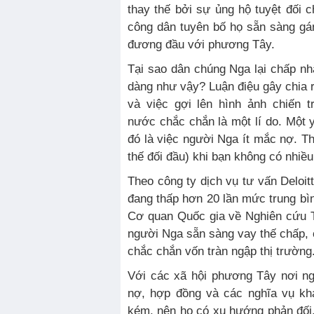
thay thế bởi sự ủng hộ tuyệt đối c
công dân tuyên bố họ sẵn sàng gá
đương đầu với phương Tây.
Tại sao dân chúng Nga lại chấp n
dàng như vậy? Luận điệu gây chia 
và việc gợi lên hình ảnh chiến t
nước chắc chắn là một lí do. Một y
đó là việc người Nga ít mắc nợ. Thậ
thế đối đầu) khi bạn không có nhiều
Theo công ty dịch vụ tư vấn Deloi
đang thấp hơn 20 lần mức trung bì
Cơ quan Quốc gia về Nghiên cứu T
người Nga sẵn sàng vay thế chấp, c
chắc chắn vốn tràn ngập thị trường
Với các xã hội phương Tây nơi n
nợ, hợp đồng và các nghĩa vụ khá
kém, nên họ có xu hướng phản đối,