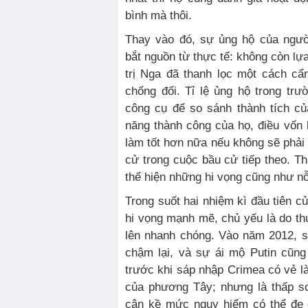
bình mà thôi.
Thay vào đó, sự ủng hộ của ngườ
bắt nguồn từ thực tế: không còn lự
trị Nga đã thanh lọc một cách cẩ
chống đối. Tỉ lệ ủng hộ trong tr
công cụ để so sánh thành tích c
năng thành công của họ, điều vốn
làm tốt hơn nữa nếu không sẽ phải 
cử trong cuộc bầu cử tiếp theo. Th
thể hiện những hi vọng cũng như nỗ
Trong suốt hai nhiệm kì đầu tiên c
hi vọng mạnh mẽ, chủ yếu là do t
lên nhanh chóng. Vào năm 2012, s
chậm lại, và sự ái mộ Putin cũng
trước khi sáp nhập Crimea có vẻ là
của phương Tây; nhưng là thấp so
cận kề mức nguy hiểm có thể đe d