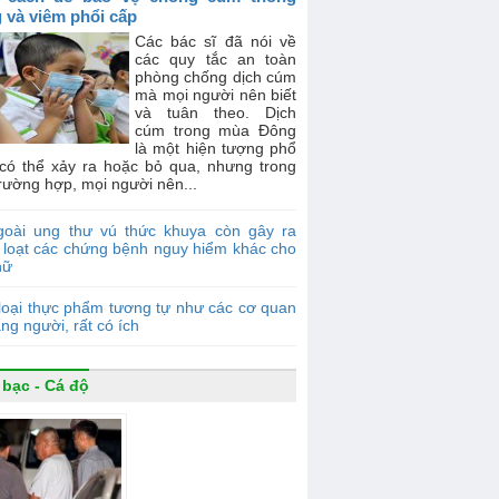
 và viêm phổi cấp
Các bác sĩ đã nói về
các quy tắc an toàn
phòng chống dịch cúm
mà mọi người nên biết
và tuân theo. Dịch
cúm trong mùa Đông
là một hiện tượng phổ
 có thể xảy ra hoặc bỏ qua, nhưng trong
rường hợp, mọi người nên...
goài ung thư vú thức khuya còn gây ra
 loạt các chứng bệnh nguy hiểm khác cho
nữ
loại thực phẩm tương tự như các cơ quan
ạng người, rất có ích
 bạc - Cá độ