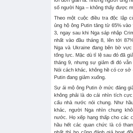
lời đơn giản là: những người ủng h
số người Nga – không thấy được m
Theo một cuộc điều tra độc lập c
ủng hộ ông Putin tăng từ 65% vào
3, ngay sau khi Nga sáp nhập Cri
nhất vào đầu tháng 8, lên tới 87%
Nga và Ukraine đang bên bờ vực 
tổng lực. Mặc dù tỉ lệ sau đó đã 
tháng 9, nhưng sự giảm đi đó vẫn
Nói cách khác, không hề có cơ sở đ
Putin đang giảm xuống.
Sự ái mộ ông Putin ở mức đáng gi
không phải là do cái nhìn tích cự
cấu nhà nước nói chung. Như hầu
khác, người Nga nhìn chung khô
nước. Họ xếp hạng thấp cho các 
hầu hết các quan chức là có tha
nhất thì họ cũng đánh giá hoạt đ