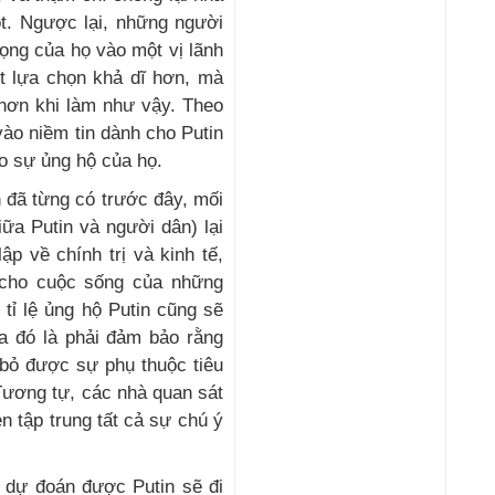
t. Ngược lại, những người
ọng của họ vào một vị lãnh
ít lựa chọn khả dĩ hơn, mà
 hơn khi làm như vậy. Theo
ào niềm tin dành cho Putin
o sự ủng hộ của họ.
h đã từng có trước đây, mối
ữa Putin và người dân) lại
p về chính trị và kinh tế,
 cho cuộc sống của những
tỉ lệ ủng hộ Putin cũng sẽ
a đó là phải đảm bảo rằng
 bỏ được sự phụ thuộc tiêu
Tương tự, các nhà quan sát
n tập trung tất cả sự chú ý
ể dự đoán được Putin sẽ đi