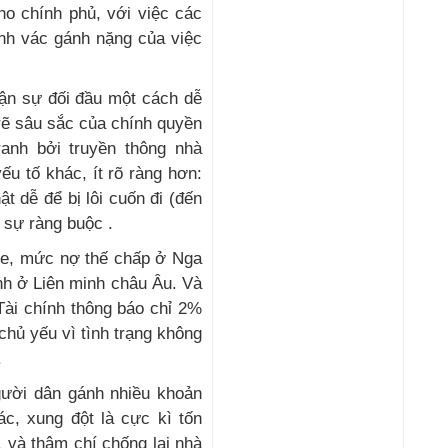
ho chính phủ, với việc các
nh vác gánh nặng của việc
hận sự đối đầu một cách dễ
rẽ sâu sắc của chính quyền
ranh bởi truyền thông nhà
ếu tố khác, ít rõ ràng hơn:
t dễ để bị lôi cuốn đi (đến
 sự ràng buộc .
tte, mức nợ thế chấp ở Nga
nh ở Liên minh châu Âu. Và
ài chính thông báo chỉ 2%
hủ yếu vì tình trạng không
.
gười dân gánh nhiều khoản
c, xung đột là cực kì tốn
 và thậm chí chống lại nhà