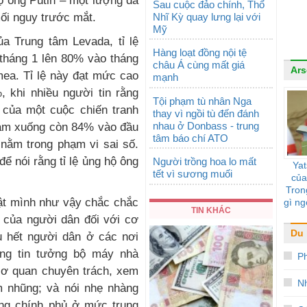
ộ ông Putin – một lượng đa
Sau cuộc đảo chính, Thổ
Nhĩ Kỳ quay lưng lại với
ối nguy trước mắt.
Mỹ
ủa Trung tâm Levada, tỉ lệ
Hàng loạt đồng nội tệ
 tháng 1 lên 80% vào tháng
châu Á cùng mất giá
Ars
mea. Tỉ lệ này đạt mức cao
mạnh
, khi nhiều người tin rằng
Tội phạm tù nhân Nga
của một cuộc chiến tranh
thay vì ngồi tù đến đánh
nhau ở Donbass - trung
giảm xuống còn 84% vào đầu
tâm báo chí ATO
 nằm trong phạm vi sai số.
ể nói rằng tỉ lệ ủng hộ ông
Người trồng hoa lo mất
Yat
tết vì sương muối
của
Tron
ật mình như vậy chắc chắc
gì ng
TIN KHÁC
c của người dân đối với cơ
Du 
 hết người dân ở các nơi
ng tin tưởng bộ máy nhà
Ph
cơ quan chuyên trách, xem
Nh
m nhũng; và nói nhẹ nhàng
ộng chính phủ ở mức trung