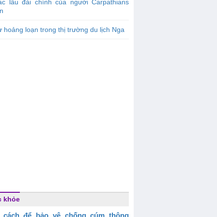
ác lâu đài chính của người Carpathians
in
 hoảng loạn trong thị trường du lịch Nga
c khỏe
 cách để bảo vệ chống cúm thông