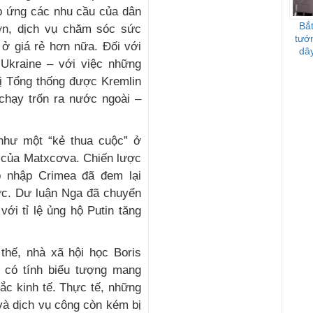
áp ứng các nhu cầu của dân
Bắt
ơn, dịch vụ chăm sóc sức
tướ
 ở giá rẻ hơn nữa. Đối với
dây
 Ukraine – với việc những
vị Tổng thống được Kremlin
 chạy trốn ra nước ngoài –
 như một “kẻ thua cuộc” ở
u của Matxcơva. Chiến lược
p nhập Crimea đã đem lại
ức. Dư luận Nga đã chuyển
với tỉ lệ ủng hộ Putin tăng
 thế, nhà xã hội học Boris
 có tính biểu tượng mang
ắc kinh tế. Thực tế, những
và dịch vụ công còn kém bị