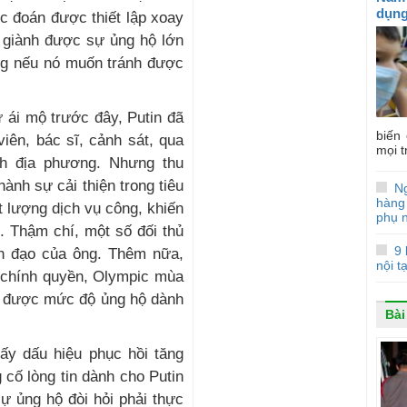
dụng
c đoán được thiết lập xoay
i giành được sự ủng hộ lớn
ng nếu nó muốn tránh được
 ái mộ trước đây, Putin đã
biến
viên, bác sĩ, cảnh sát, qua
mọi t
h địa phương. Nhưng thu
nh sự cải thiện trong tiêu
N
hàng
 lượng dịch vụ công, khiến
phụ 
ỗ. Thậm chí, một số đối thủ
9 
h đạo của ông. Thêm nữa,
nội t
y chính quyền, Olympic mùa
y được mức độ ủng hộ dành
Bài
hấy dấu hiệu phục hồi tăng
cố lòng tin dành cho Putin
sự ủng hộ đòi hỏi phải thực