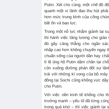
Putin. Xét cho cùng, một chế độ độ
quanh một vị lãnh đạo thu hút phả
hơn mức trung bình của công chú
bất ổn và bạo lực.
Trong một nỗ lực nhằm giành lại sự
thi hành việc tăng lương cho giáo 
đó gây căng thẳng cho ngân sác
nhập cao hơn không chuyển ngay thà
chuẩn sống của người dân hay chất
tỉ lệ ủng hộ Putin dậm chân tại ch
còn xuống đường phản đối sự lãn
trái với những kì vọng của bộ má
đông tại Sochi cũng không vực dậ
cho Putin.
Với việc nền kinh tế không cho t
trưởng mạnh – yếu tố đã từng củng 
trong quá khứ – thì việc giành lại 