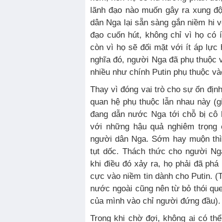
lãnh đạo nào muốn gây ra xung độ
dân Nga lại sẵn sàng gắn niềm hi v
đạo cuốn hút, không chỉ vì họ có 
còn vì họ sẽ đối mặt với ít áp lực
nghĩa đó, người Nga đã phụ thuộc v
nhiều như chính Putin phụ thuộc và
Thay vì đóng vai trò cho sự ổn địn
quan hệ phụ thuộc lẫn nhau này (gi
đang dẫn nước Nga tới chỗ bị cô lậ
với những hậu quả nghiêm trọng
người dân Nga. Sớm hay muộn thì 
tụt dốc. Thách thức cho người Ng
khi điều đó xảy ra, họ phải đã phá
cực vào niềm tin dành cho Putin. (
nước ngoài cũng nên từ bỏ thói que
của mình vào chỉ người đứng đầu).
Trong khi chờ đợi, không ai có th