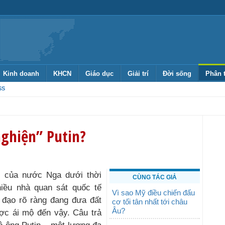
Kinh doanh
KHCN
Giáo dục
Giải trí
Đời sống
Phân 
SS
ghiện” Putin?
ại của nước Nga dưới thời
CÙNG TÁC GIẢ
nhiều nhà quan sát quốc tế
Vì sao Mỹ điều chiến đấu
 đạo rõ ràng đang đưa đất
cơ tối tân nhất tới châu
Âu?
ợc ái mộ đến vậy. Câu trả