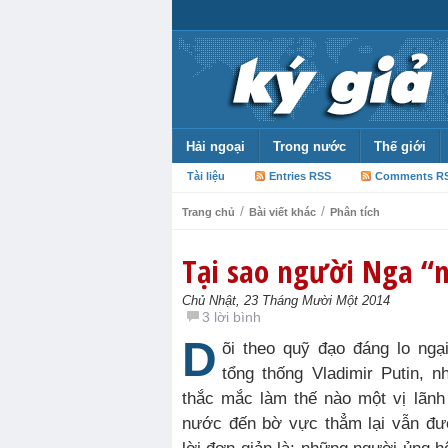
Hải ngoại
Trong nước
Thế giới
Tài liệu
Entries RSS
Comments R
/
/
Trang chủ
Bài viết khác
Phân tích
Tại sao người Nga “n
Chủ Nhật, 23 Tháng Mười Một 2014
3 lời bình
D
õi theo quỹ đạo đáng lo ng
tổng thống Vladimir Putin, 
thắc mắc làm thế nào một vị lãnh
nước đến bờ vực thẳm lại vẫn đư