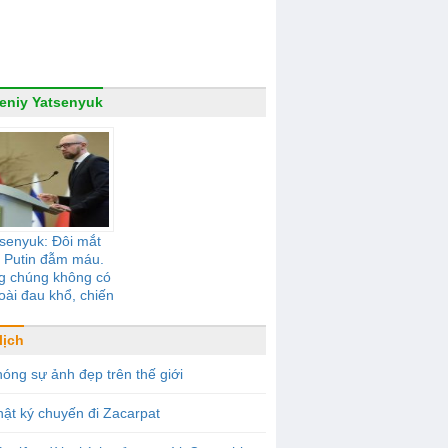
eniy Yatsenyuk
senyuk: Đôi mắt
 Putin đẫm máu.
g chúng không có
oài đau khổ, chiến
tranh, nô dịch
lịch
óng sự ảnh đẹp trên thế giới
ật ký chuyến đi Zacarpat