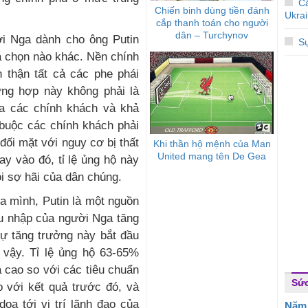
C
Chiến binh dùng tiền đánh
Ukra
cắp thanh toán cho người
dân – Turchynov
i Nga dành cho ông Putin
Sự
a chọn nào khác. Nền chính
n thận tất cả các phe phái
ường hợp này không phải là
ủa các chính khách và khả
 buộc các chính khách phải
đối mặt với nguy cơ bị thất
Khi thần hộ mệnh của Man
United mang tên De Gea
ay vào đó, tỉ lệ ủng hộ này
i sợ hãi của dân chúng.
ủa mình, Putin là một nguồn
hu nhập của người Nga tăng
ự tăng trưởng này bắt đầu
 vậy. Tỉ lệ ủng hộ 63-65%
 cao so với các tiêu chuẩn
Sứ
 với kết quả trước đó, và
ọa tới vị trí lãnh đạo của
Năm