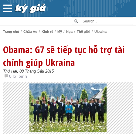
/
/
/
/
/
/
Trang chủ
Châu Âu
Kinh tế
Mỹ
Nga
Thế giới
Ukraina
Obama: G7 sẽ tiếp tục hỗ trợ tài
chính giúp Ukraina
Thứ Hai, 08 Tháng Sáu 2015
0 lời bình