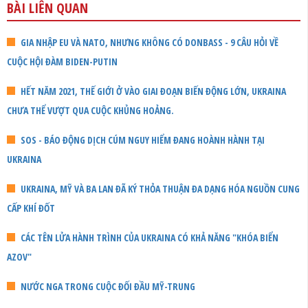
BÀI LIÊN QUAN
GIA NHẬP EU VÀ NATO, NHƯNG KHÔNG CÓ DONBASS - 9 CÂU HỎI VỀ
CUỘC HỘI ĐÀM BIDEN-PUTIN
HẾT NĂM 2021, THẾ GIỚI Ở VÀO GIAI ĐOẠN BIẾN ĐỘNG LỚN, UKRAINA
CHƯA THỂ VƯỢT QUA CUỘC KHỦNG HOẢNG.
SOS - BÁO ĐỘNG DỊCH CÚM NGUY HIỂM ĐANG HOÀNH HÀNH TẠI
UKRAINA
UKRAINA, MỸ VÀ BA LAN ĐÃ KÝ THỎA THUẬN ĐA DẠNG HÓA NGUỒN CUNG
CẤP KHÍ ĐỐT
CÁC TÊN LỬA HÀNH TRÌNH CỦA UKRAINA CÓ KHẢ NĂNG "KHÓA BIỂN
AZOV"
NƯỚC NGA TRONG CUỘC ĐỐI ĐẦU MỸ-TRUNG