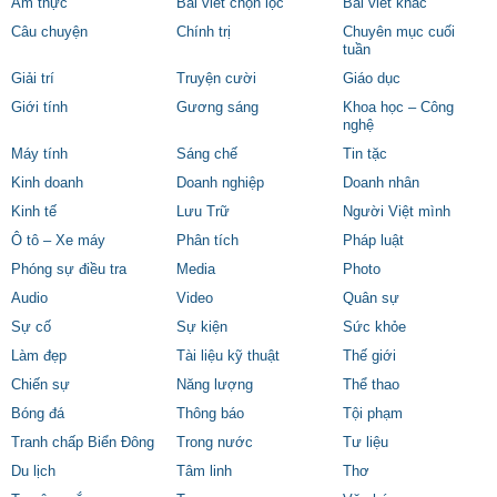
Ẩm thực
Bài viết chọn lọc
Bài viết khác
Câu chuyện
Chính trị
Chuyên mục cuối
tuần
Giải trí
Truyện cười
Giáo dục
Giới tính
Gương sáng
Khoa học – Công
nghệ
Máy tính
Sáng chế
Tin tặc
Kinh doanh
Doanh nghiệp
Doanh nhân
Kinh tế
Lưu Trữ
Người Việt mình
Ô tô – Xe máy
Phân tích
Pháp luật
Phóng sự điều tra
Media
Photo
Audio
Video
Quân sự
Sự cố
Sự kiện
Sức khỏe
Làm đẹp
Tài liệu kỹ thuật
Thế giới
Chiến sự
Năng lượng
Thể thao
Bóng đá
Thông báo
Tội phạm
Tranh chấp Biển Đông
Trong nước
Tư liệu
Du lịch
Tâm linh
Thơ