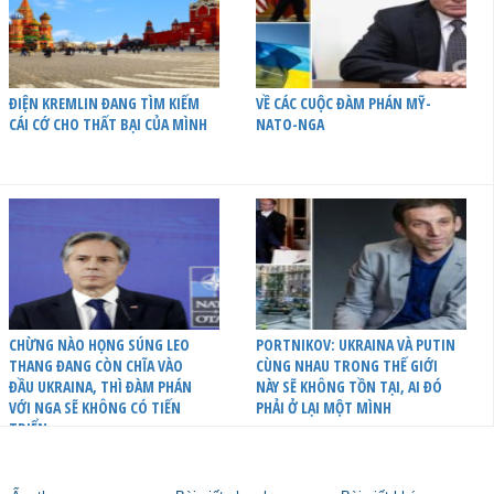
ĐIỆN KREMLIN ĐANG TÌM KIẾM
VỀ CÁC CUỘC ĐÀM PHÁN MỸ-
CÁI CỚ CHO THẤT BẠI CỦA MÌNH
NATO-NGA
CHỪNG NÀO HỌNG SÚNG LEO
PORTNIKOV: UKRAINA VÀ PUTIN
THANG ĐANG CÒN CHĨA VÀO
CÙNG NHAU TRONG THẾ GIỚI
ĐẦU UKRAINA, THÌ ĐÀM PHÁN
NÀY SẼ KHÔNG TỒN TẠI, AI ĐÓ
VỚI NGA SẼ KHÔNG CÓ TIẾN
PHẢI Ở LẠI MỘT MÌNH
TRIỂN