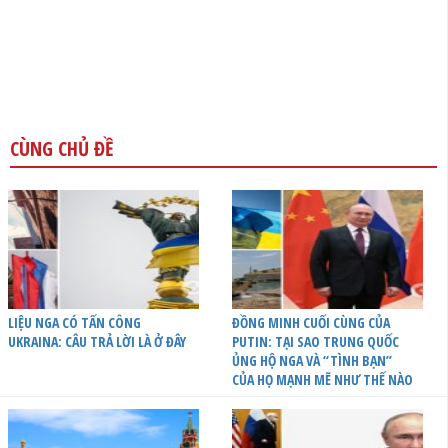
CÙNG CHỦ ĐỀ
LIỆU NGA CÓ TẤN CÔNG
ĐỒNG MINH CUỐI CÙNG CỦA
UKRAINA: CÂU TRẢ LỜI LÀ Ở ĐÂY
PUTIN: TẠI SAO TRUNG QUỐC
ỦNG HỘ NGA VÀ “TÌNH BẠN”
CỦA HỌ MẠNH MẼ NHƯ THẾ NÀO