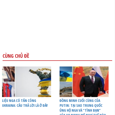
CÙNG CHỦ ĐỀ
LIỆU NGA CÓ TẤN CÔNG
ĐỒNG MINH CUỐI CÙNG CỦA
UKRAINA: CÂU TRẢ LỜI LÀ Ở ĐÂY
PUTIN: TẠI SAO TRUNG QUỐC
ỦNG HỘ NGA VÀ “TÌNH BẠN”