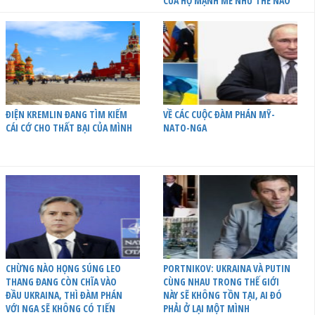
CỦA HỌ MẠNH MẼ NHƯ THẾ NÀO
ĐIỆN KREMLIN ĐANG TÌM KIẾM
VỀ CÁC CUỘC ĐÀM PHÁN MỸ-
CÁI CỚ CHO THẤT BẠI CỦA MÌNH
NATO-NGA
CHỪNG NÀO HỌNG SÚNG LEO
PORTNIKOV: UKRAINA VÀ PUTIN
THANG ĐANG CÒN CHĨA VÀO
CÙNG NHAU TRONG THẾ GIỚI
ĐẦU UKRAINA, THÌ ĐÀM PHÁN
NÀY SẼ KHÔNG TỒN TẠI, AI ĐÓ
VỚI NGA SẼ KHÔNG CÓ TIẾN
PHẢI Ở LẠI MỘT MÌNH