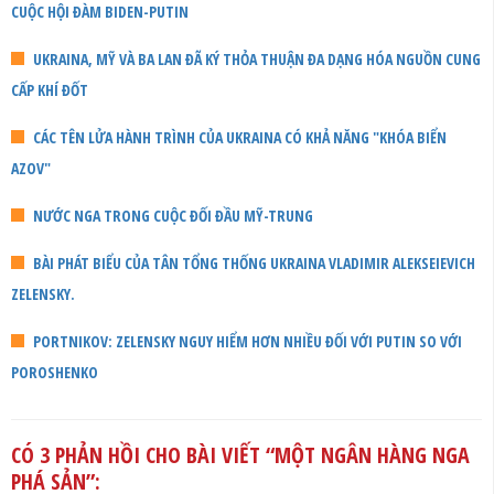
CUỘC HỘI ĐÀM BIDEN-PUTIN
UKRAINA, MỸ VÀ BA LAN ĐÃ KÝ THỎA THUẬN ĐA DẠNG HÓA NGUỒN CUNG
CẤP KHÍ ĐỐT
CÁC TÊN LỬA HÀNH TRÌNH CỦA UKRAINA CÓ KHẢ NĂNG "KHÓA BIỂN
AZOV"
NƯỚC NGA TRONG CUỘC ĐỐI ĐẦU MỸ-TRUNG
BÀI PHÁT BIỂU CỦA TÂN TỔNG THỐNG UKRAINA VLADIMIR ALEKSEIEVICH
ZELENSKY.
PORTNIKOV: ZELENSKY NGUY HIỂM HƠN NHIỀU ĐỐI VỚI PUTIN SO VỚI
POROSHENKO
CÓ 3 PHẢN HỒI CHO BÀI VIẾT “
MỘT NGÂN HÀNG NGA
PHÁ SẢN
”: