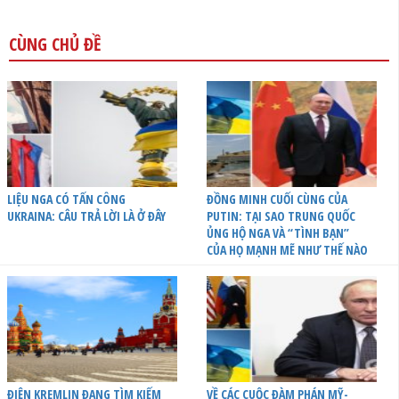
CÙNG CHỦ ĐỀ
LIỆU NGA CÓ TẤN CÔNG
ĐỒNG MINH CUỐI CÙNG CỦA
UKRAINA: CÂU TRẢ LỜI LÀ Ở ĐÂY
PUTIN: TẠI SAO TRUNG QUỐC
ỦNG HỘ NGA VÀ “TÌNH BẠN”
CỦA HỌ MẠNH MẼ NHƯ THẾ NÀO
ĐIỆN KREMLIN ĐANG TÌM KIẾM
VỀ CÁC CUỘC ĐÀM PHÁN MỸ-