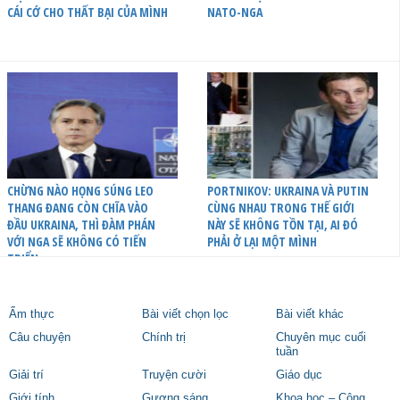
CÁI CỚ CHO THẤT BẠI CỦA MÌNH
NATO-NGA
CHỪNG NÀO HỌNG SÚNG LEO
PORTNIKOV: UKRAINA VÀ PUTIN
THANG ĐANG CÒN CHĨA VÀO
CÙNG NHAU TRONG THẾ GIỚI
ĐẦU UKRAINA, THÌ ĐÀM PHÁN
NÀY SẼ KHÔNG TỒN TẠI, AI ĐÓ
VỚI NGA SẼ KHÔNG CÓ TIẾN
PHẢI Ở LẠI MỘT MÌNH
TRIỂN
Ẩm thực
Bài viết chọn lọc
Bài viết khác
Câu chuyện
Chính trị
Chuyên mục cuối
tuần
Giải trí
Truyện cười
Giáo dục
Giới tính
Gương sáng
Khoa học – Công