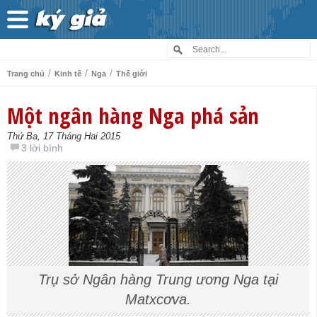
/
/
/
Trang chủ
Kinh tế
Nga
Thế giới
Một ngân hàng Nga phá sản
Thứ Ba, 17 Tháng Hai 2015
3 lời bình
Trụ sở Ngân hàng Trung ương Nga tại
Matxcơva.