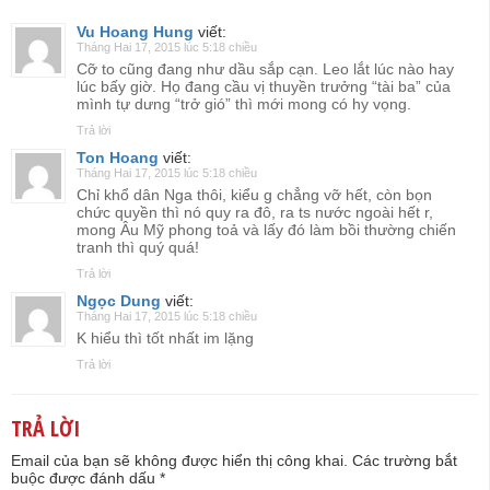
Vu Hoang Hung
viết:
Tháng Hai 17, 2015 lúc 5:18 chiều
Cỡ to cũng đang như dầu sắp cạn. Leo lắt lúc nào hay
lúc bấy giờ. Họ đang cầu vị thuyền trưởng “tài ba” của
mình tự dưng “trở gió” thì mới mong có hy vọng.
Trả lời
Ton Hoang
viết:
Tháng Hai 17, 2015 lúc 5:18 chiều
Chỉ khổ dân Nga thôi, kiểu g chẳng vỡ hết, còn bọn
chức quyền thì nó quy ra đô, ra ts nước ngoài hết r,
mong Âu Mỹ phong toả và lấy đó làm bồi thường chiến
tranh thì quý quá!
Trả lời
Ngọc Dung
viết:
Tháng Hai 17, 2015 lúc 5:18 chiều
K hiểu thì tốt nhất im lặng
Trả lời
TRẢ LỜI
Email của bạn sẽ không được hiển thị công khai.
Các trường bắt
buộc được đánh dấu
*