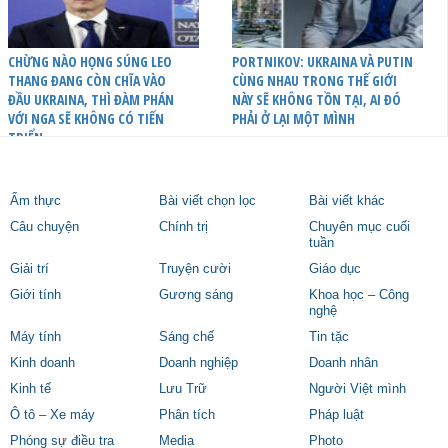
CHỪNG NÀO HỌNG SÚNG LEO
PORTNIKOV: UKRAINA VÀ PUTIN
THANG ĐANG CÒN CHĨA VÀO
CÙNG NHAU TRONG THẾ GIỚI
ĐẦU UKRAINA, THÌ ĐÀM PHÁN
NÀY SẼ KHÔNG TỒN TẠI, AI ĐÓ
VỚI NGA SẼ KHÔNG CÓ TIẾN
PHẢI Ở LẠI MỘT MÌNH
TRIỂN
Ẩm thực
Bài viết chọn lọc
Bài viết khác
Câu chuyện
Chính trị
Chuyên mục cuối
tuần
Giải trí
Truyện cười
Giáo dục
Giới tính
Gương sáng
Khoa học – Công
nghệ
Máy tính
Sáng chế
Tin tặc
Kinh doanh
Doanh nghiệp
Doanh nhân
Kinh tế
Lưu Trữ
Người Việt mình
Ô tô – Xe máy
Phân tích
Pháp luật
Phóng sự điều tra
Media
Photo