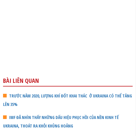
BÀI LIÊN QUAN
TRƯỚC NĂM 2020, LƯỢNG KHÍ ĐỐT KHAI THÁC Ở UKRAINA CÓ THỂ TĂNG
LÊN 35%
IMF ĐÃ NHÌN THẤY NHỮNG DẤU HIỆU PHỤC HỒI CỦA NỀN KINH TẾ
UKRAINA, THOÁT RA KHỎI KHỦNG HOẢNG