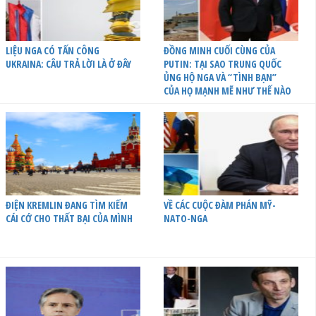
LIỆU NGA CÓ TẤN CÔNG
ĐỒNG MINH CUỐI CÙNG CỦA
UKRAINA: CÂU TRẢ LỜI LÀ Ở ĐÂY
PUTIN: TẠI SAO TRUNG QUỐC
ỦNG HỘ NGA VÀ “TÌNH BẠN”
CỦA HỌ MẠNH MẼ NHƯ THẾ NÀO
ĐIỆN KREMLIN ĐANG TÌM KIẾM
VỀ CÁC CUỘC ĐÀM PHÁN MỸ-
CÁI CỚ CHO THẤT BẠI CỦA MÌNH
NATO-NGA