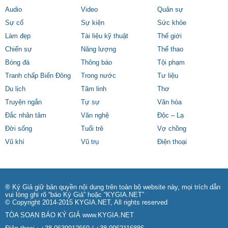
Audio
Video
Quân sự
Sự cố
Sự kiện
Sức khỏe
Làm đẹp
Tài liệu kỹ thuật
Thế giới
Chiến sự
Năng lượng
Thể thao
Bóng đá
Thông báo
Tội phạm
Tranh chấp Biển Đông
Trong nước
Tư liệu
Du lịch
Tâm linh
Thơ
Truyện ngắn
Tự sự
Văn hóa
Đắc nhân tâm
Văn nghệ
Độc – Lạ
Đời sống
Tuổi trẻ
Vợ chồng
Vũ khí
Vũ trụ
Điện thoại
® Ký Giả giữ bản quyền nội dung trên toàn bộ website này, mọi trích dẫn
vui lòng ghi rõ “báo Ký Giả” hoặc “KYGIA.NET”
© Copyright 2014-2015 KYGIA.NET, All rights reserved
TÒA SOẠN BÁO KÝ GIẢ
www.KYGIA.NET