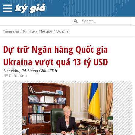
/
/
/
Trang chủ
Kinh tế
Thế giới
Ukraina
Dự trữ Ngân hàng Quốc gia
Ukraina vượt quá 13 tỷ USD
Thứ Năm, 24 Tháng Chín 2015
0 lời bình