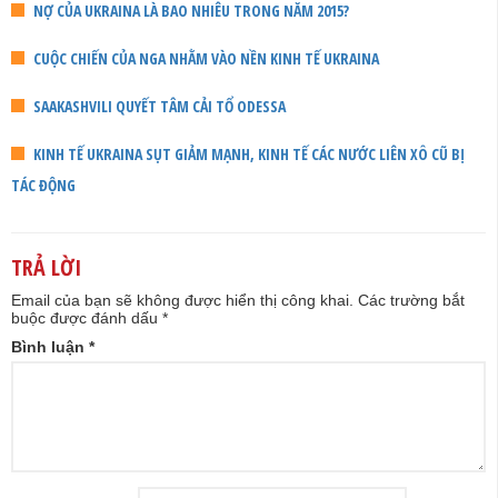
NỢ CỦA UKRAINA LÀ BAO NHIÊU TRONG NĂM 2015?
CUỘC CHIẾN CỦA NGA NHẰM VÀO NỀN KINH TẾ UKRAINA
SAAKASHVILI QUYẾT TÂM CẢI TỔ ODESSA
KINH TẾ UKRAINA SỤT GIẢM MẠNH, KINH TẾ CÁC NƯỚC LIÊN XÔ CŨ BỊ
TÁC ĐỘNG
TRẢ LỜI
Email của bạn sẽ không được hiển thị công khai.
Các trường bắt
buộc được đánh dấu
*
Bình luận
*