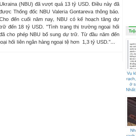
Ukraina (NBU) đã vượt quá 13 tỷ USD. Điều này đã
được Thống đốc NBU Valeria Gontareva thông báo.
Cho đến cuối năm nay, NBU có kế hoạch tăng dự
trữ đến 18 tỷ USD. "Tình trạng thị trường ngoại hối
Trộ
đã cho phép NBU bổ sung dự trữ. Từ đầu năm đến
ại hối liên ngân hàng ngoại tệ hơn 1,3 tỷ USD."...
Vụ k
rạch,
ở 
Nhất
Nh
rạch