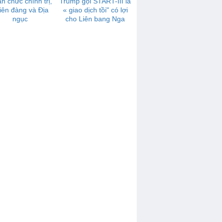
n chức chính trị,
Trump gọi START-III là
iên đàng và Địa
« giao dịch tồi" có lợi
ngục
cho Liên bang Nga