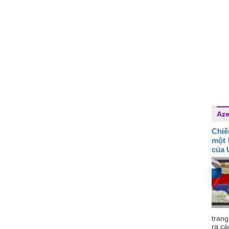
Aze
Chiế
một 
của 
tran
ra cá