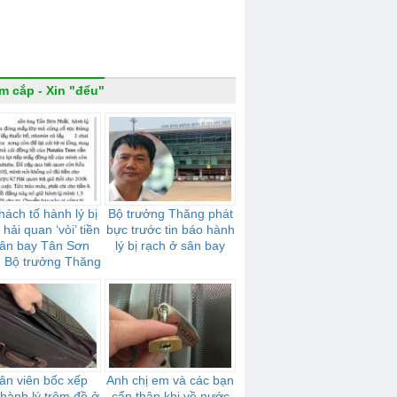
m cắp - Xin "đểu"
hách tố hành lý bị
Bộ trưởng Thăng phát
 hải quan ‘vòi’ tiền
bực trước tin báo hành
sân bay Tân Sơn
lý bị rạch ở sân bay
: Bộ trưởng Thăng
rất bực
ân viên bốc xếp
Anh chị em và các bạn
 hành lý trộm đồ ở
cẩn thận khi về nước