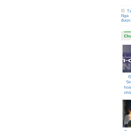
Tạ
Nga 
được 
Chu
Đ
Si
hoà
nhũ