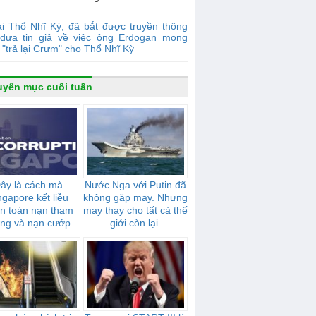
i Thổ Nhĩ Kỳ, đã bắt được truyền thông
đưa tin giả về việc ông Erdogan mong
"trả lại Crưm" cho Thổ Nhĩ Kỳ
yên mục cuối tuần
ây là cách mà
Nước Nga với Putin đã
ngapore kết liễu
không gặp may. Nhưng
n toàn nạn tham
may thay cho tất cả thế
ng và nạn cướp.
giới còn lại.