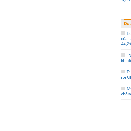
Do
Lợ
của 
44,2
"N
khí đ
Pu
rời U
M
chống