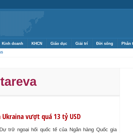
Kinh doanh
KHCN
Giáo dục
Giải trí
Đời sống
Phân 
SS
tareva
 Ukraina vượt quá 13 tỷ USD
Dự trữ ngoại hối quốc tế của Ngân hàng Quốc gia