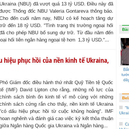
Ukraina (NBU) đã vượt quá 13 tỷ USD. Điều này đã
được Thống đốc NBU Valeria Gontareva thông báo.
Cho đến cuối năm nay, NBU có kế hoạch tăng dự
trữ đến 18 tỷ USD. "Tình trạng thị trường ngoại hối
Bài
đã cho phép NBU bổ sung dự trữ. Từ đầu năm đến
ại hối liên ngân hàng ngoại tệ hơn 1,3 tỷ USD."...
 hiệu phục hồi của nền kinh tế Ukraina,
Bắt
tướ
dây
Phó Giám đốc điều hành thứ nhất Quỹ Tiền tệ Quốc
tế (IMF) David Lipton cho rằng, những nỗ lực của
chính sách bình ổn kinh tế vĩ mô cùng với những
Bel
chính sách cứng rắn cho thấy, nền kinh tế Ukraina
"
"có dấu hiệu phục hồi từ cuộc khủng hoảng". IMF
Ukrai
hoan nghênh và đánh giá cao việc ký kết thỏa thuận
C
D giữa Ngân hàng Quốc gia Ukraina và Ngân hàng...