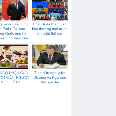
g minh cuối cùng
Châu Á đã thành lập
a Putin: Tại sao
khu thương mại tự do
ung Quốc ủng hộ
lớn nhất thế giới
và "tình bạn" của
mạnh mẽ như thế
nào
 NGỘ NHẬN CỦA
Tình hữu nghị giữa
ỜI VIỆT- NGƯỜI
Ukraina và Nga tạm
VIỆT TỐT?
thời gác lại