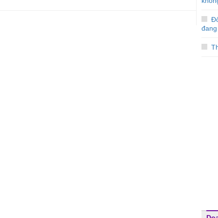
không
Đố
đang 
T
Do