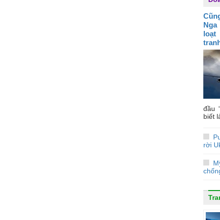
Cũng
Nga 
loạt
tran
đầu 
biết 
Pu
rời U
M
chống
Tra