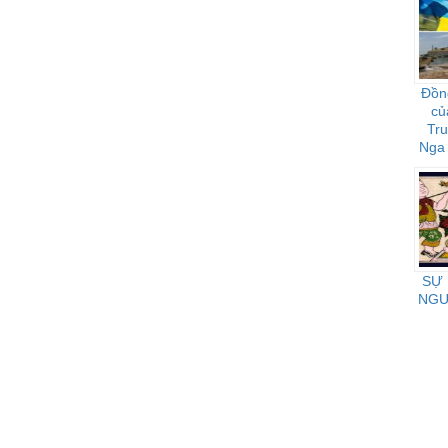
Đồn
củ
Tr
Nga 
họ 
SỰ
NGƯ