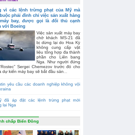
 vì các lệnh trừng phạt của Mỹ mà
buộc phải đình chỉ việc sản xuất hàng
 máy bay, được gọi là đối thủ cạnh
h với Boeing
Việc sản xuất máy bay
chở khách MS-21 đã
bị dừng lại do Hoa Kỳ
không cung cấp vật
liệu tổng hợp đa thành
phần cho Liên bang
Nga. Như người đứng
“Rostec” Sergei Chemezov trước đó cho
là dự kiến máy bay sẽ bắt đầu sản...
tin yêu cầu các doanh nghiệp không vội
kraina
ỹ đã áp đặt các lệnh trừng phạt mới
 lại Nga
nh chấp Biển Đông