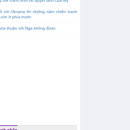
 thể tránh khỏi do quyết định của Mỹ
i với Ukraina thì những năm chiến tranh
còn ở phía trước
hỏa thuận với Nga không được
anh nhân