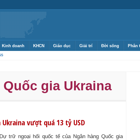
Kinh doanh
KHCN
Giáo dục
Giải trí
Đời sống
Phân 
SS
 Quốc gia Ukraina
 Ukraina vượt quá 13 tỷ USD
Dự trữ ngoại hối quốc tế của Ngân hàng Quốc gia