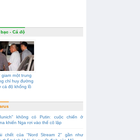
 bạc - Cá độ
 giam một trung
ng chỉ huy đường
 cá độ khổng lồ
arus
Munich" không có Putin: cuộc chiến ở
na khiến Nga rơi vào thế cô lập
ái chết của “Nord Stream 2” gần như