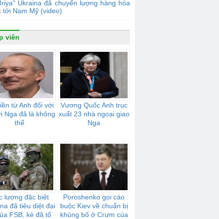
riya" Ukraina đã chuyển lượng hàng hóa
c tới Nam Mỹ (video)
p viên
tiền từ Anh đối với
Vương Quốc Anh trục
i Nga đã là không
xuất 23 nhà ngoại giao
thể
Nga
c lượng đặc biệt
Poroshenko gọi cáo
na đã tiêu diệt đại
buộc Kiev về chuẩn bị
của FSB, kẻ đã tổ
khủng bố ở Crưm của