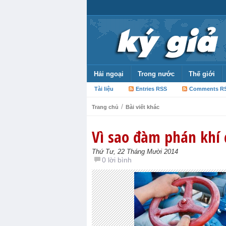
Hải ngoại
Trong nước
Thế giới
Tài liệu
Entries RSS
Comments R
/
Trang chủ
Bài viết khác
Vì sao đàm phán khí 
Thứ Tư, 22 Tháng Mười 2014
0 lời bình