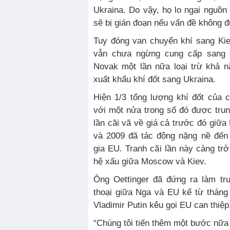
Ukraina. Do vậy, họ lo ngại nguồ
sẽ bị gián đoạn nếu vấn đề không đ
Tuy đóng van chuyển khí sang Ki
vẫn chưa ngừng cung cấp sang
Novak một lần nữa loại trừ khả 
xuất khẩu khí đốt sang Ukraina.
Hiện 1/3 tổng lượng khí đốt của 
với một nửa trong số đó được tru
lần cãi vã về giá cả trước đó gi
và 2009 đã tác động nặng nề đến
gia EU. Tranh cãi lần này càng tr
hệ xấu giữa Moscow và Kiev.
Ông Oettinger đã đứng ra làm tr
thoại giữa Nga và EU kể từ tháng
Vladimir Putin kêu gọi EU can thiệp
“Chúng tôi tiến thêm một bước nữa 