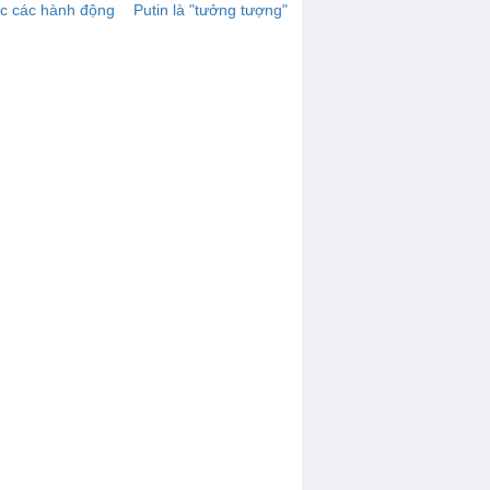
c các hành động
Putin là "tưởng tượng"
ng bố ở Ukraina