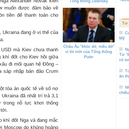
 Nga Alexander Novak kiên
Tổng thống Zelensky
cow muốn được đảm bảo về
n tiền để thanh toán cho
Tư 
 Ukraina đang ở vị thế của
Cu
Mỹ
a.
Châu Âu "khóc dở, mếu dở"
ỷ USD mà Kiev chưa thanh
N
vì lời mời của Tổng thống
Từ "
 khí đốt cho Kiev hồi giữa
Putin
có tư
 xấu đi mối quan hệ Đông –
ga sáp nhập bán đảo Crưm
T
ăn th
N
ột tòa án quốc tế về số nợ
chiếu
 Ukraina đã nhất trí trả 3,1
 trong nỗ lực khơi thông
tới.
o khí đốt Nga và đang mắc
với Moscow do khủng hoảng