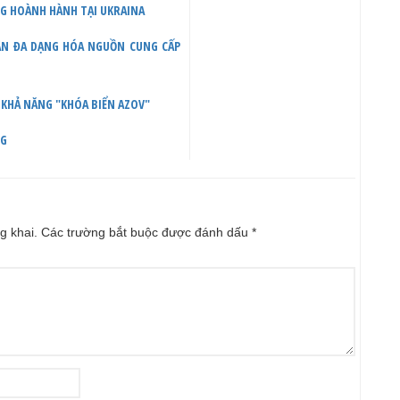
NG HOÀNH HÀNH TẠI UKRAINA
UẬN ĐA DẠNG HÓA NGUỒN CUNG CẤP
 KHẢ NĂNG "KHÓA BIỂN AZOV"
NG
g khai.
Các trường bắt buộc được đánh dấu
*