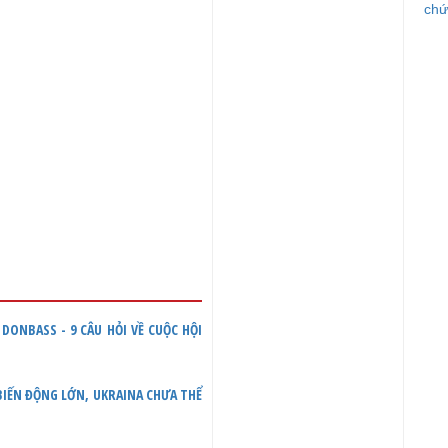
chứ
khủ
DONBASS - 9 CÂU HỎI VỀ CUỘC HỘI
 BIẾN ĐỘNG LỚN, UKRAINA CHƯA THỂ