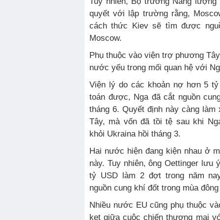
Tuy nhiên, Bộ trưởng Năng lượng
quyết với lập trường rằng, Mos
cách thức Kiev sẽ tìm được nguồ
Moscow.
Phụ thuộc vào viện trợ phương Tây,
nước yếu trong mối quan hệ với Ng
Viện lý do các khoản nợ hơn 5 t
toán được, Nga đã cắt nguồn cung
tháng 6. Quyết định này càng làm
Tây, mà vốn đã tồi tệ sau khi N
khỏi Ukraina hồi tháng 3.
Hai nước hiện đang kiện nhau ở m
này. Tuy nhiên, ông Oettinger lưu ý
tỷ USD làm 2 đợt trong năm nay
nguồn cung khí đốt trong mùa đông 
Nhiều nước EU cũng phụ thuộc và
kẹt giữa cuộc chiến thương mại 