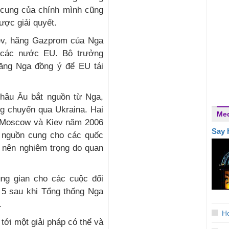
n cung của chính mình cũng
ược giải quyết.
ev, hãng Gazprom của Nga
 các nước EU. Bộ trưởng
năng Nga đồng ý để EU tái
châu Âu bắt nguồn từ Nga,
ng chuyển qua Ukraina. Hai
Me
ữa Moscow và Kiev năm 2006
Say 
 nguồn cung cho các quốc
ở nên nghiêm trọng do quan
ung gian cho các cuộc đối
 5 sau khi Tổng thống Nga
.
H
tới một giải pháp có thể và