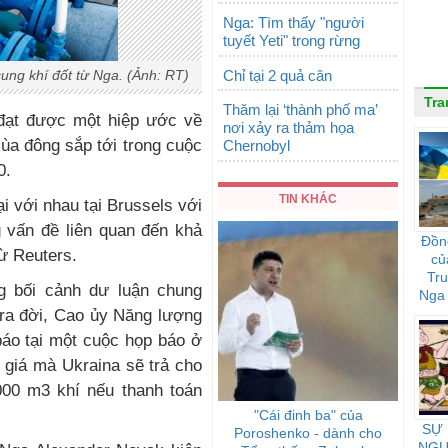
Nga: Tìm thấy "người
tuyết Yeti" trong rừng
Chỉ tại 2 quả cân
ung khí đốt từ Nga. (Ảnh: RT)
Tra
Thăm lại ‘thành phố ma’
 đạt được một hiệp ước về
nơi xảy ra thảm họa
ùa đông sắp tới trong cuộc
Chernobyl
0.
TIN KHÁC
lại với nhau tại Brussels với
 vấn đề liên quan đến khả
Đồn
từ Reuters.
củ
Tr
g bối cảnh dư luận chung
Nga 
họ 
 ra đời, Cao ủy Năng lượng
báo tại một cuộc họp báo ở
 giá mà Ukraina sẽ trả cho
00 m3 khí nếu thanh toán
"Cái đinh ba" của
SỰ
Poroshenko - dành cho
NGƯ