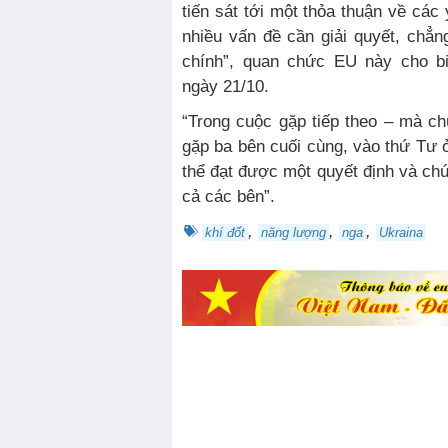
tiến sát tới một thỏa thuận về các
nhiều vấn đề cần giải quyết, chẳ
chính”, quan chức EU này cho b
ngày 21/10.
“Trong cuộc gặp tiếp theo – mà chúng tôi hy vọng sẽ là cuộc
gặp ba bên cuối cùng, vào thứ Tư ở
thể đạt được một quyết định và chú
cả các bên”.
,
,
,
khí đốt
năng lượng
nga
Ukraina