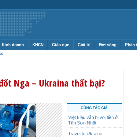
Kinh doanh
KHCN
Giáo dục
Giải trí
Đời sống
Phân 
SS
đốt Nga – Ukraina thất bại?
CÙNG TÁC GIẢ
Việt kiều vẫn bị vòi tiền ở
Tân Sơn Nhất
Travel to Ukraine