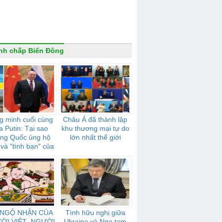
nh chấp Biển Đông
g minh cuối cùng
Châu Á đã thành lập
a Putin: Tại sao
khu thương mại tự do
ung Quốc ủng hộ
lớn nhất thế giới
và "tình bạn" của
mạnh mẽ như thế
nào
 NGỘ NHẬN CỦA
Tình hữu nghị giữa
ỜI VIỆT- NGƯỜI
Ukraina và Nga tạm