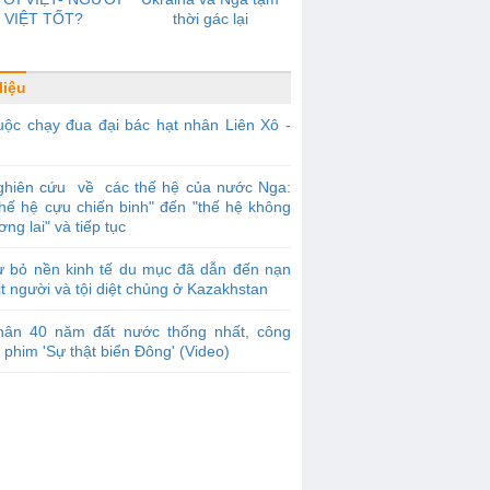
VIỆT TỐT?
thời gác lại
liệu
ộc chạy đua đại bác hạt nhân Liên Xô -
ghiên cứu về các thế hệ của nước Nga:
thế hệ cựu chiến binh" đến "thế hệ không
ơng lai" và tiếp tục
ừ bỏ nền kinh tế du mục đã dẫn đến nạn
ịt người và tội diệt chủng ở Kazakhstan
hân 40 năm đất nước thống nhất, công
 phim 'Sự thật biển Đông' (Video)