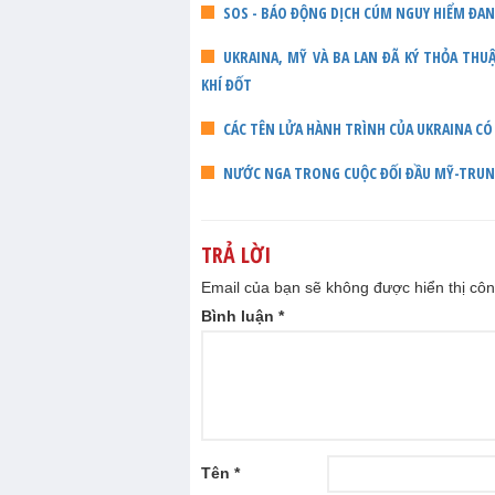
SOS - BÁO ĐỘNG DỊCH CÚM NGUY HIỂM ĐA
UKRAINA, MỸ VÀ BA LAN ĐÃ KÝ THỎA TH
KHÍ ĐỐT
CÁC TÊN LỬA HÀNH TRÌNH CỦA UKRAINA CÓ
NƯỚC NGA TRONG CUỘC ĐỐI ĐẦU MỸ-TRU
TRẢ LỜI
Email của bạn sẽ không được hiển thị côn
Bình luận
*
Tên
*