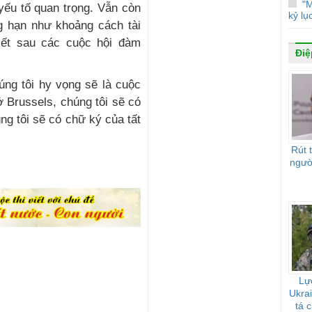
"M
 yếu tố quan trọng. Vẫn còn
kỷ lụ
ng hạn như khoảng cách tài
iết sau các cuộc hội đàm
Điệ
 Brussels, chúng tôi sẽ có
ng tôi sẽ có chữ ký của tất
Rút 
ngườ
Lự
Ukrai
tá 