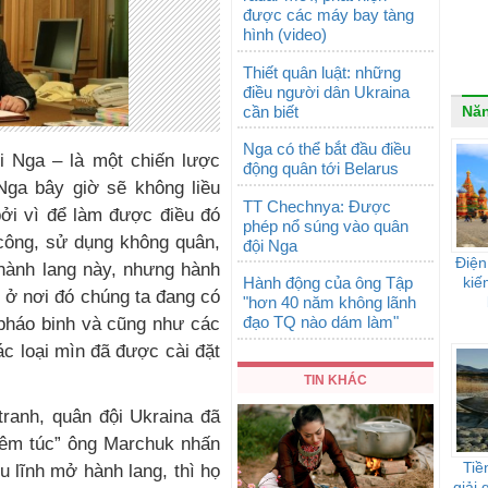
được các máy bay tàng
hình (video)
Thiết quân luật: những
điều người dân Ukraina
cần biết
Nă
Nga có thể bắt đầu điều
i Nga – là một chiến lược
động quân tới Belarus
Nga bây giờ sẽ không liều
TT Chechnya: Được
bởi vì để làm được điều đó
phép nổ súng vào quân
n công, sử dụng không quân,
đội Nga
Điện
 hành lang này, nhưng hành
Hành động của ông Tập
kiế
, ở nơi đó chúng ta đang có
"hơn 40 năm không lãnh
đạo TQ nào dám làm"
 pháo binh và cũng như các
ác loại mìn đã được cài đặt
TIN KHÁC
tranh, quân đội Ukraina đã
hiêm túc” ông Marchuk nhấn
Tiề
 lĩnh mở hành lang, thì họ
giải