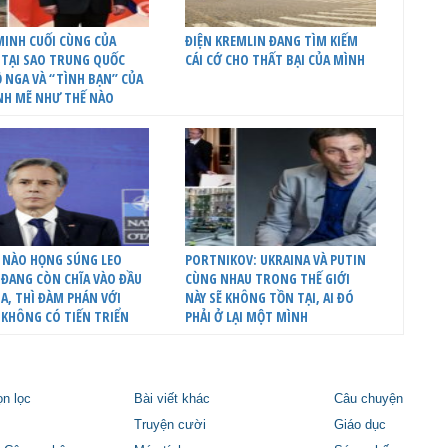
INH CUỐI CÙNG CỦA
ĐIỆN KREMLIN ĐANG TÌM KIẾM
 TẠI SAO TRUNG QUỐC
CÁI CỚ CHO THẤT BẠI CỦA MÌNH
 NGA VÀ “TÌNH BẠN” CỦA
NH MẼ NHƯ THẾ NÀO
 NÀO HỌNG SÚNG LEO
PORTNIKOV: UKRAINA VÀ PUTIN
ĐANG CÒN CHĨA VÀO ĐẦU
CÙNG NHAU TRONG THẾ GIỚI
A, THÌ ĐÀM PHÁN VỚI
NÀY SẼ KHÔNG TỒN TẠI, AI ĐÓ
 KHÔNG CÓ TIẾN TRIỂN
PHẢI Ở LẠI MỘT MÌNH
ọn lọc
Bài viết khác
Câu chuyện
Truyện cười
Giáo dục