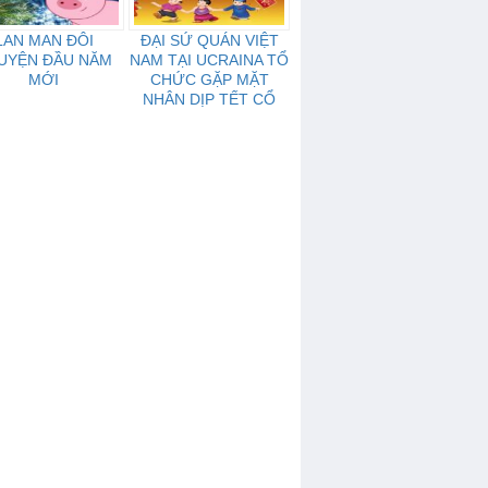
LAN MAN ĐÔI
ĐẠI SỨ QUÁN VIỆT
UYỆN ĐẦU NĂM
NAM TẠI UCRAINA TỔ
MỚI
CHỨC GẶP MẶT
NHÂN DỊP TẾT CỔ
TRUYỀN MẬU TUẤT -
2018.