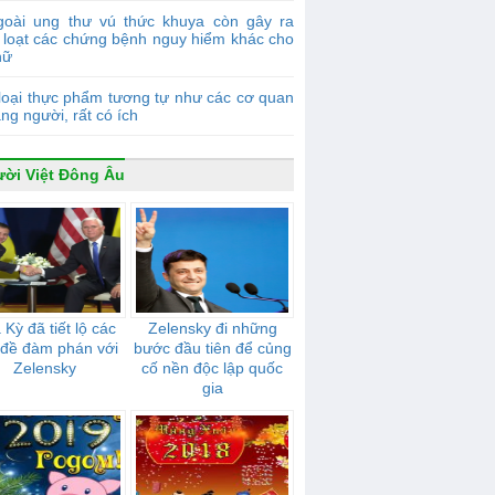
goài ung thư vú thức khuya còn gây ra
 loạt các chứng bệnh nguy hiểm khác cho
nữ
loại thực phẩm tương tự như các cơ quan
ạng người, rất có ích
ời Việt Đông Âu
Kỳ đã tiết lộ các
Zelensky đi những
 đề đàm phán với
bước đầu tiên để củng
Zelensky
cố nền độc lập quốc
gia