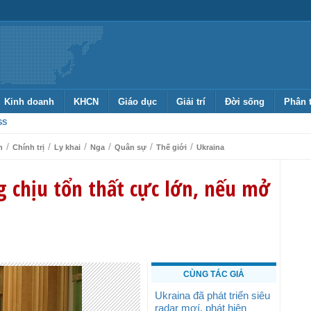
Kinh doanh
KHCN
Giáo dục
Giải trí
Đời sống
Phân 
SS
/
/
/
/
/
/
h
Chính trị
Ly khai
Nga
Quân sự
Thế giới
Ukraina
 chịu tổn thất cực lớn, nếu mở
CÙNG TÁC GIẢ
Ukraina đã phát triển siêu
radar mơí, phát hiện