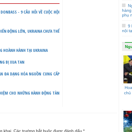
N
hàng
DONBASS - 9 CÂU HỎI VỀ CUỘC HỘI
phụ 
9 
 BIẾN ĐỘNG LỚN, UKRAINA CHƯA THỂ
nội t
Ngư
NG HOÀNH HÀNH TẠI UKRAINA
ỌNG BỊ XUA TAN
UẬN ĐA DẠNG HÓA NGUỒN CUNG CẤP
Hoa 
NHIỆM CHO NHỮNG HÀNH ĐỘNG TÀN
chủ
g khai.
Các trường bắt buộc được đánh dấu
*