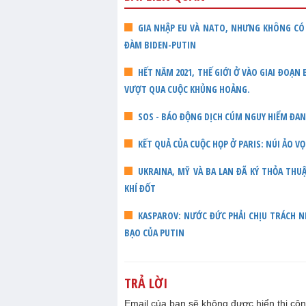
GIA NHẬP EU VÀ NATO, NHƯNG KHÔNG CÓ 
ĐÀM BIDEN-PUTIN
HẾT NĂM 2021, THẾ GIỚI Ở VÀO GIAI ĐOẠN
VƯỢT QUA CUỘC KHỦNG HOẢNG.
SOS - BÁO ĐỘNG DỊCH CÚM NGUY HIỂM ĐA
KẾT QUẢ CỦA CUỘC HỌP Ở PARIS: NÚI ẢO V
UKRAINA, MỸ VÀ BA LAN ĐÃ KÝ THỎA TH
KHÍ ĐỐT
KASPAROV: NƯỚC ĐỨC PHẢI CHỊU TRÁCH 
BẠO CỦA PUTIN
TRẢ LỜI
Email của bạn sẽ không được hiển thị côn