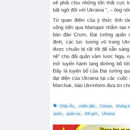
sẽ phải chịu những tổn thất cực k
bất ngờ đối với Ukraina “, – ông nó
Từ quan điểm của ý thức tỉnh tá
xông tiến qua Mariupol nhằm tạo 
bán đảo Crưm, Đại tướng quân đ
định, các lực lượng vũ trang Uk
được chuẩn bị rất tốt để sẵn sàng
nề” cho đội quân xâm lược Nga, n
mở tuyến hành lang đường bộ tớ
Đây là tuyên bố của Đại tướng qu
đại diện của Ukraina tại các cuộ
Marchuk, báo Ukrinform đưa tin cho
,
,
,
Châu Âu
chiến đấu
Crimea
Khủng h
,
,
,
putin
quân sự
thế giới
Ukraina