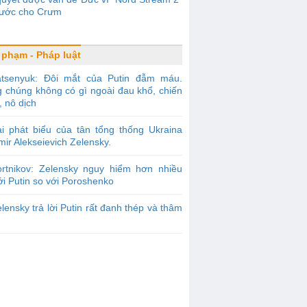
ước cho Crưm
 phạm - Pháp luật
atsenyuk: Đôi mắt của Putin đẫm máu.
g chúng không có gì ngoài đau khổ, chiến
, nô dịch
i phát biểu của tân tổng thống Ukraina
mir Alekseievich Zelensky.
ortnikov: Zelensky nguy hiểm hơn nhiều
ới Putin so với Poroshenko
lensky trả lời Putin rất đanh thép và thâm