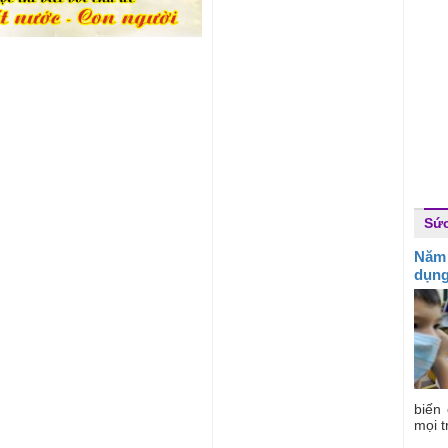
Sứ
Năm
dụng
biến
mọi t