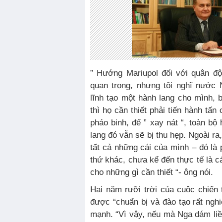
” Hướng Mariupol đối với quân độ
quan trọng, nhưng tôi nghĩ nước 
lĩnh tạo một hành lang cho mình, 
thì họ cần thiết phải tiến hành tấ
pháo binh, để ” xay nát “, toàn bộ
lang đó vẫn sẽ bị thu hẹp. Ngoài ra
tất cả những cái của mình – đó là
thứ khác, chưa kể đến thực tế là c
cho những gì cần thiết “- ông nói.
Hai năm rưỡi trời của cuộc chiến 
được “chuẩn bị và đào tạo rất ng
mạnh. “Vì vậy, nếu mà Nga dám liều