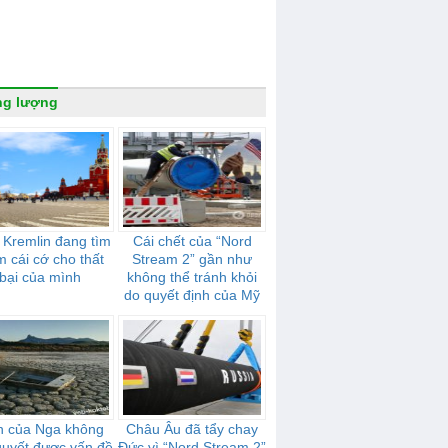
ng lượng
 Kremlin đang tìm
Cái chết của “Nord
m cái cớ cho thất
Stream 2” gần như
bại của mình
không thể tránh khỏi
do quyết định của Mỹ
n của Nga không
Châu Âu đã tẩy chay
 quyết được vấn đề
Đức vì “Nord Stream 2”