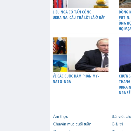
LIỆU NGA CÓ TẤN CÔNG
ĐỒNG M
UKRAINA: CÂU TRẢ LỜI LÀ Ở ĐÂY
PUTIN:
ỦNG HỘ
HỌ MẠ
VỀ CÁC CUỘC ĐÀM PHÁN MỸ-
CHỪNG
NATO-NGA
THANG 
UKRAIN
NGA SẼ
Ẩm thực
Bài viết ch
Chuyên mục cuối tuần
Giải trí