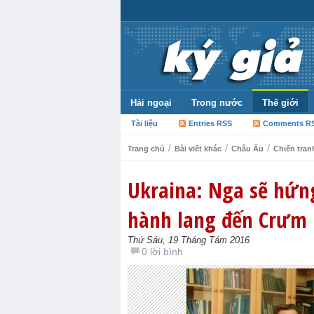
Hải ngoại
Trong nước
Thế giới
Tài liệu
Entries RSS
Comments R
/
/
/
Trang chủ
Bài viết khác
Châu Âu
Chiến tran
Ukraina: Nga sẽ hứng
hành lang đến Crưm
Thứ Sáu, 19 Tháng Tám 2016
0 lời bình