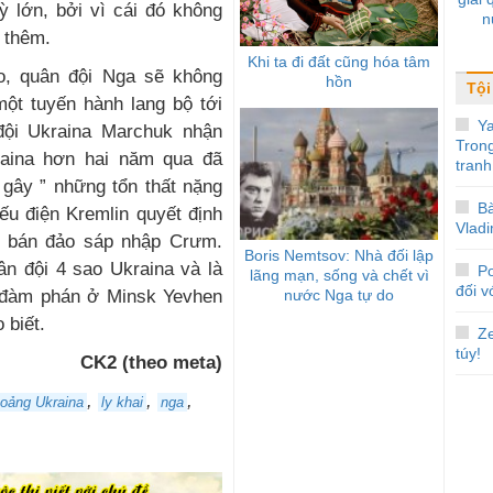
ỳ lớn, bởi vì cái đó không
n
i thêm.
Khi ta đi đất cũng hóa tâm
o, quân đội Nga sẽ không
hồn
Tội
một tuyến hành lang bộ tới
Y
ội Ukraina Marchuk nhận
Tron
raina hơn hai năm qua đã
tranh
 gây ” những tổn thất nặng
Bà
ếu điện Kremlin quyết định
Vladi
i bán đảo sáp nhập Crưm.
Boris Nemtsov: Nhà đối lập
ân đội 4 sao Ukraina và là
P
lãng mạn, sống và chết vì
đối v
c đàm phán ở Minsk Yevhen
nước Nga tự do
 biết.
Ze
túy!
CK2 (theo meta)
,
,
,
oảng Ukraina
ly khai
nga