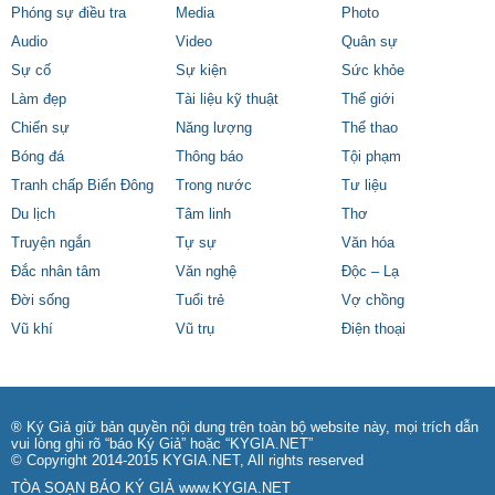
Phóng sự điều tra
Media
Photo
Audio
Video
Quân sự
Sự cố
Sự kiện
Sức khỏe
Làm đẹp
Tài liệu kỹ thuật
Thế giới
Chiến sự
Năng lượng
Thể thao
Bóng đá
Thông báo
Tội phạm
Tranh chấp Biển Đông
Trong nước
Tư liệu
Du lịch
Tâm linh
Thơ
Truyện ngắn
Tự sự
Văn hóa
Đắc nhân tâm
Văn nghệ
Độc – Lạ
Đời sống
Tuổi trẻ
Vợ chồng
Vũ khí
Vũ trụ
Điện thoại
® Ký Giả giữ bản quyền nội dung trên toàn bộ website này, mọi trích dẫn
vui lòng ghi rõ “báo Ký Giả” hoặc “KYGIA.NET”
© Copyright 2014-2015 KYGIA.NET, All rights reserved
TÒA SOẠN BÁO KÝ GIẢ
www.KYGIA.NET