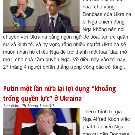
hóa" cho vùng
Donbass của Ukraina
bị Nga chiếm đóng
Nga không nên nói
chuyện với Ukraina bằng ngôn ngữ đe dọa, áp lực quân
sự và kinh tế, và hy vọng rằng nhiều người Ukraina sẽ
muốn nhận hộ chiếu Nga để trở thành một loại “dầu mỏ
mới” cho nhà cầm quyền Nga. Về điều này vào tối nay
27 tháng 4 người chiến thắng trong vòng bầu cử tổng...
Putin một lần nữa lại lợi dụng “khoảng
trống quyền lực” ở Ukraina
Thứ Năm, 25 Tháng Tư 2019
Theo chính trị gia
Nga Alfred Koch việc
phát hộ chiếu Nga
cho cư dân Donbass