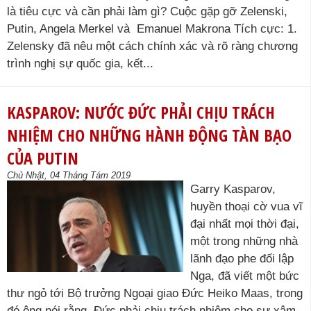
là tiêu cực và cần phải làm gì? Cuộc gặp gỡ Zelenski,
Putin, Angela Merkel và Emanuel Makrona Tích cực: 1.
Zelensky đã nêu một cách chính xác và rõ ràng chương
trình nghị sự quốc gia, kết...
KASPAROV: NƯỚC ĐỨC PHẢI CHỊU TRÁCH
NHIỆM CHO NHỮNG HÀNH ĐỘNG TÀN BẠO
CỦA PUTIN
Chủ Nhật, 04 Tháng Tám 2019
Garry Kasparov,
huyền thoại cờ vua vĩ
đại nhất mọi thời đại,
một trong những nhà
lãnh đạo phe đối lập
Nga, đã viết một bức
thư ngỏ tới Bộ trưởng Ngoại giao Đức Heiko Maas, trong
đó ông nói rằng, Đức phải chịu trách nhiệm cho sự xâm