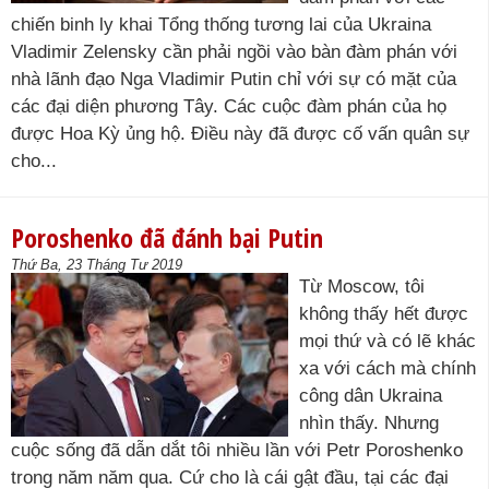
chiến binh ly khai Tổng thống tương lai của Ukraina
Vladimir Zelensky cần phải ngồi vào bàn đàm phán với
nhà lãnh đạo Nga Vladimir Putin chỉ với sự có mặt của
các đại diện phương Tây. Các cuộc đàm phán của họ
được Hoa Kỳ ủng hộ. Điều này đã được cố vấn quân sự
cho...
Poroshenko đã đánh bại Putin
Thứ Ba, 23 Tháng Tư 2019
Từ Moscow, tôi
không thấy hết được
mọi thứ và có lẽ khác
xa với cách mà chính
công dân Ukraina
nhìn thấy. Nhưng
cuộc sống đã dẫn dắt tôi nhiều lần với Petr Poroshenko
trong năm năm qua. Cứ cho là cái gật đầu, tại các đại