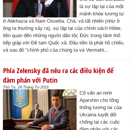
là sự lặp lại của một
mánh khóe tương tự
ở Abkhazia và Nam Ossetia. Chà, và tất nhiên (như ở
ông ta thường xảy ra), sự lặp lại của chính sách Hitler,
liên quan đến những người dân tộc Đức trong lãnh thổ
tiếp giáp với Đệ tam Quốc xã. Đầu tiên là phát hộ chiếu,
và sau đó "chính phủ của chúng ta và Vermaht...
Phía Zelensky đã nêu ra các điều kiện để
đàm phán với Putin
Thứ Tư, 24 Tháng Tư 2019
Cố vấn an ninh
Aparshin cho tổng
thống tương lai của
Ukraina tuyệt đối
chống lại các cuộc
đàm phán với các