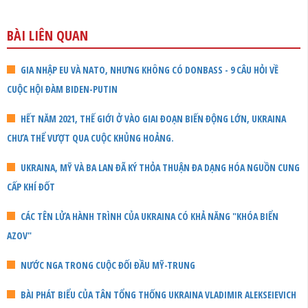
BÀI LIÊN QUAN
GIA NHẬP EU VÀ NATO, NHƯNG KHÔNG CÓ DONBASS - 9 CÂU HỎI VỀ
CUỘC HỘI ĐÀM BIDEN-PUTIN
HẾT NĂM 2021, THẾ GIỚI Ở VÀO GIAI ĐOẠN BIẾN ĐỘNG LỚN, UKRAINA
CHƯA THỂ VƯỢT QUA CUỘC KHỦNG HOẢNG.
UKRAINA, MỸ VÀ BA LAN ĐÃ KÝ THỎA THUẬN ĐA DẠNG HÓA NGUỒN CUNG
CẤP KHÍ ĐỐT
CÁC TÊN LỬA HÀNH TRÌNH CỦA UKRAINA CÓ KHẢ NĂNG "KHÓA BIỂN
AZOV"
NƯỚC NGA TRONG CUỘC ĐỐI ĐẦU MỸ-TRUNG
BÀI PHÁT BIỂU CỦA TÂN TỔNG THỐNG UKRAINA VLADIMIR ALEKSEIEVICH