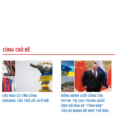
CÙNG CHỦ ĐỀ
LIỆU NGA CÓ TẤN CÔNG
ĐỒNG MINH CUỐI CÙNG CỦA
UKRAINA: CÂU TRẢ LỜI LÀ Ở ĐÂY
PUTIN: TẠI SAO TRUNG QUỐC
ỦNG HỘ NGA VÀ “TÌNH BẠN”
CỦA HỌ MẠNH MẼ NHƯ THẾ NÀO