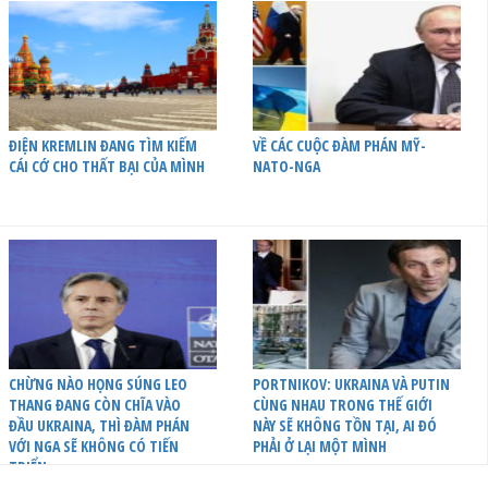
ĐIỆN KREMLIN ĐANG TÌM KIẾM
VỀ CÁC CUỘC ĐÀM PHÁN MỸ-
CÁI CỚ CHO THẤT BẠI CỦA MÌNH
NATO-NGA
CHỪNG NÀO HỌNG SÚNG LEO
PORTNIKOV: UKRAINA VÀ PUTIN
THANG ĐANG CÒN CHĨA VÀO
CÙNG NHAU TRONG THẾ GIỚI
ĐẦU UKRAINA, THÌ ĐÀM PHÁN
NÀY SẼ KHÔNG TỒN TẠI, AI ĐÓ
VỚI NGA SẼ KHÔNG CÓ TIẾN
PHẢI Ở LẠI MỘT MÌNH
TRIỂN