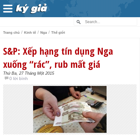
/
/
/
Trang chủ
Kinh tế
Nga
Thế giới
S&P: Xếp hạng tín dụng Nga
xuống “rác”, rub mất giá
Thứ Ba, 27 Tháng Một 2015
0 lời bình