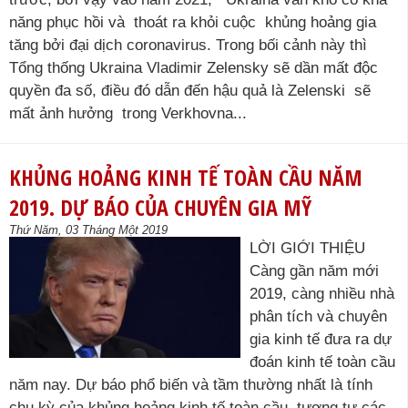
năng phục hồi và thoát ra khỏi cuộc khủng hoảng gia
tăng bởi đại dịch coronavirus. Trong bối cảnh này thì
Tổng thống Ukraina Vladimir Zelensky sẽ dần mất độc
quyền đa số, điều đó dẫn đến hậu quả là Zelenski sẽ
mất ảnh hưởng trong Verkhovna...
KHỦNG HOẢNG KINH TẾ TOÀN CẦU NĂM
2019. DỰ BÁO CỦA CHUYÊN GIA MỸ
Thứ Năm, 03 Tháng Một 2019
LỜI GIỚI THIỆU
Càng gần năm mới
2019, càng nhiều nhà
phân tích và chuyên
gia kinh tế đưa ra dự
đoán kinh tế toàn cầu
năm nay. Dự báo phổ biến và tầm thường nhất là tính
chu kỳ của khủng hoảng kinh tế toàn cầu, tương tự các