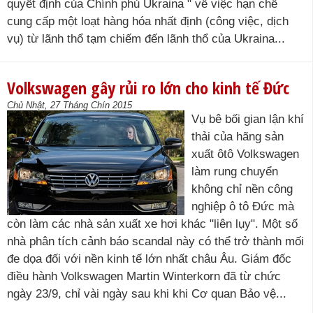
quyết định của Chính phủ Ukraina " về việc hạn chế
cung cấp một loạt hàng hóa nhất định (công việc, dịch
vụ) từ lãnh thổ tạm chiếm đến lãnh thổ của Ukraina...
Volkswagen gây rủi ro lớn cho kinh tế Đức
Chủ Nhật, 27 Tháng Chín 2015
Vụ bê bối gian lận khí
thải của hãng sản
xuất ôtô Volkswagen
làm rung chuyển
không chỉ nền công
nghiệp ô tô Đức mà
còn làm các nhà sản xuất xe hơi khác "liên lụy". Một số
nhà phân tích cảnh báo scandal này có thể trở thành mối
đe dọa đối với nền kinh tế lớn nhất châu Âu. Giám đốc
điều hành Volkswagen Martin Winterkorn đã từ chức
ngày 23/9, chỉ vài ngày sau khi khi Cơ quan Bảo vệ...