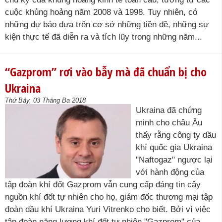
cuộc khủng hoảng năm 2008 và 1998. Tuy nhiên, có
những dự báo dựa trên cơ sở những tiền đề, những sự
kiện thực tế đã diễn ra và tích lũy trong những năm...
“Gazprom” rơi vào bẫy mà đã chuẩn bị cho
Ukraina
Thứ Bảy, 03 Tháng Ba 2018
Ukraina đã chứng
minh cho châu Âu
thấy rằng công ty dầu
khí quốc gia Ukraina
"Naftogaz" ngược lại
với hành động của
tập đoàn khí đốt Gazprom vẫn cung cấp đáng tin cậy
nguồn khí đốt tự nhiên cho họ, giám đốc thương mại tập
đoàn dầu khí Ukraina Yuri Vitrenko cho biết. Bởi vì việc
tập đoàn năng lượng khí đốt tự nhiên "Gazprom" của