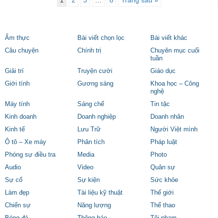
1
2
3
…
8
Trang sau »
Ẩm thực
Bài viết chọn lọc
Bài viết khác
Câu chuyện
Chính trị
Chuyên mục cuối
tuần
Giải trí
Truyện cười
Giáo dục
Giới tính
Gương sáng
Khoa học – Công
nghệ
Máy tính
Sáng chế
Tin tặc
Kinh doanh
Doanh nghiệp
Doanh nhân
Kinh tế
Lưu Trữ
Người Việt mình
Ô tô – Xe máy
Phân tích
Pháp luật
Phóng sự điều tra
Media
Photo
Audio
Video
Quân sự
Sự cố
Sự kiện
Sức khỏe
Làm đẹp
Tài liệu kỹ thuật
Thế giới
Chiến sự
Năng lượng
Thể thao