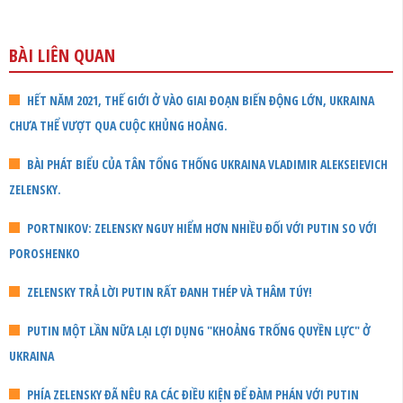
BÀI LIÊN QUAN
HẾT NĂM 2021, THẾ GIỚI Ở VÀO GIAI ĐOẠN BIẾN ĐỘNG LỚN, UKRAINA
CHƯA THỂ VƯỢT QUA CUỘC KHỦNG HOẢNG.
BÀI PHÁT BIỂU CỦA TÂN TỔNG THỐNG UKRAINA VLADIMIR ALEKSEIEVICH
ZELENSKY.
PORTNIKOV: ZELENSKY NGUY HIỂM HƠN NHIỀU ĐỐI VỚI PUTIN SO VỚI
POROSHENKO
ZELENSKY TRẢ LỜI PUTIN RẤT ĐANH THÉP VÀ THÂM TÚY!
PUTIN MỘT LẦN NỮA LẠI LỢI DỤNG "KHOẢNG TRỐNG QUYỀN LỰC" Ở
UKRAINA
PHÍA ZELENSKY ĐÃ NÊU RA CÁC ĐIỀU KIỆN ĐỂ ĐÀM PHÁN VỚI PUTIN