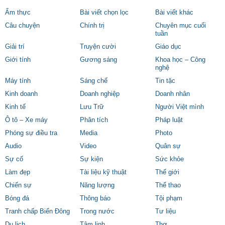
Ẩm thực
Bài viết chọn lọc
Bài viết khác
Câu chuyện
Chính trị
Chuyên mục cuối
tuần
Giải trí
Truyện cười
Giáo dục
Giới tính
Gương sáng
Khoa học – Công
nghệ
Máy tính
Sáng chế
Tin tặc
Kinh doanh
Doanh nghiệp
Doanh nhân
Kinh tế
Lưu Trữ
Người Việt mình
Ô tô – Xe máy
Phân tích
Pháp luật
Phóng sự điều tra
Media
Photo
Audio
Video
Quân sự
Sự cố
Sự kiện
Sức khỏe
Làm đẹp
Tài liệu kỹ thuật
Thế giới
Chiến sự
Năng lượng
Thể thao
Bóng đá
Thông báo
Tội phạm
Tranh chấp Biển Đông
Trong nước
Tư liệu
Du lịch
Tâm linh
Thơ