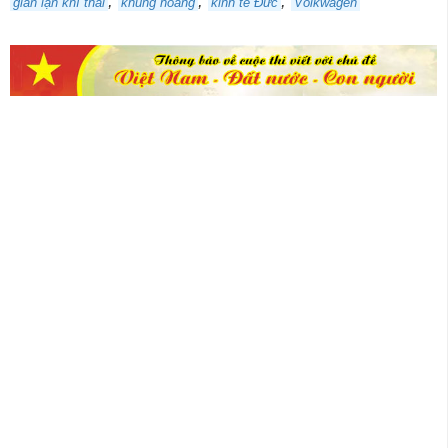
,
,
,
gian lận khí thải
khủng hoảng
kinh tế Đức
Volkwagen