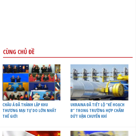
CÙNG CHỦ ĐỀ
CHÂU Á ĐÃ THÀNH LẬP KHU
UKRAINA ĐÃ TIẾT LỘ “KẾ HOẠCH
THƯƠNG MẠI TỰ DO LỚN NHẤT
B” TRONG TRƯỜNG HỢP CHẤM
THẾ GIỚI
DỨT VẬN CHUYỂN KHÍ