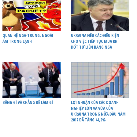
QUAN HỆ NGA-TRUNG. NGOÀI
UKRAINA NÊU CÁC ĐIỀU KIỆN
ẤM TRONG LẠNH
CHO VIỆC TIẾP TỤC MUA KHÍ
ĐỐT TỪ LIÊN BANG NGA
BẰNG GÌ VÀ CHẲNG ĐỂ LÀM GÌ
LỢI NHUẬN CỦA CÁC DOANH
NGHIỆP LỚN VÀ VỪA CỦA
UKRAINA TRONG NỬA ĐẦU NĂM
2017 ĐÃ TĂNG 44,2%