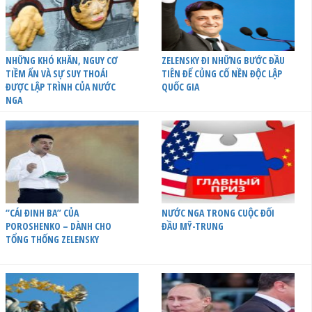
NHỮNG KHÓ KHĂN, NGUY CƠ
ZELENSKY ĐI NHỮNG BƯỚC ĐẦU
TIỀM ẨN VÀ SỰ SUY THOÁI
TIÊN ĐỂ CỦNG CỐ NỀN ĐỘC LẬP
ĐƯỢC LẬP TRÌNH CỦA NƯỚC
QUỐC GIA
NGA
“CÁI ĐINH BA” CỦA
NƯỚC NGA TRONG CUỘC ĐỐI
POROSHENKO – DÀNH CHO
ĐẦU MỸ-TRUNG
TỔNG THỐNG ZELENSKY