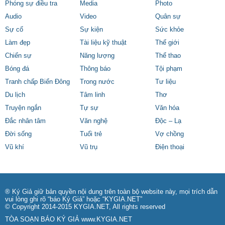
Phóng sự điều tra
Media
Photo
Audio
Video
Quân sự
Sự cố
Sự kiện
Sức khỏe
Làm đẹp
Tài liệu kỹ thuật
Thế giới
Chiến sự
Năng lượng
Thể thao
Bóng đá
Thông báo
Tội phạm
Tranh chấp Biển Đông
Trong nước
Tư liệu
Du lịch
Tâm linh
Thơ
Truyện ngắn
Tự sự
Văn hóa
Đắc nhân tâm
Văn nghệ
Độc – Lạ
Đời sống
Tuổi trẻ
Vợ chồng
Vũ khí
Vũ trụ
Điện thoại
® Ký Giả giữ bản quyền nội dung trên toàn bộ website này, mọi trích dẫn
vui lòng ghi rõ “báo Ký Giả” hoặc “KYGIA.NET”
© Copyright 2014-2015 KYGIA.NET, All rights reserved
TÒA SOẠN BÁO KÝ GIẢ
www.KYGIA.NET