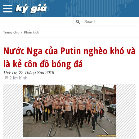
/
Trang chủ
Phân tích
Nước Nga của Putin nghèo khó và
là kẻ côn đồ bóng đá
Thứ Tư, 22 Tháng Sáu 2016
2 lời bình