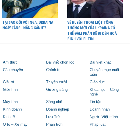
TẠI SAO ĐỐI VỚI NGA, UKRAINA
VỀ HUYỀN THOẠI MỘT TỔNG
NGÀY CÀNG “NẶNG GÁNH”?
THỐNG MỚI CỦA UKRAINA CÓ
THỂ ĐÀM PHÁN ĐỂ ĐI ĐẾN HOÀ
BÌNH VỚI PUTIN
Ẩm thực
Bài viết chọn lọc
Bài viết khác
Câu chuyện
Chính trị
Chuyên mục cuối
tuần
Giải trí
Truyện cười
Giáo dục
Giới tính
Gương sáng
Khoa học – Công
nghệ
Máy tính
Sáng chế
Tin tặc
Kinh doanh
Doanh nghiệp
Doanh nhân
Kinh tế
Lưu Trữ
Người Việt mình
Ô tô – Xe máy
Phân tích
Pháp luật