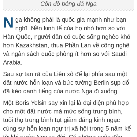
Côn đồ bóng đá Nga
N
ga không phải là quốc gia mạnh như bạn
nghĩ. Nền kinh tế của họ nhỏ hơn so với
Hàn Quốc, người dân có cuộc sống nghèo khó
hơn Kazakhstan, thua Phần Lan về công nghệ
và ngân sách quốc phòng ít hơn so với Saudi
Arabia.
Sau sự tan rã của Liên xô để lại phía sau một
đất nước hỗn loạn và bức tường Berlin sụp đổ
đã kéo danh tiếng của nước Nga đi xuống.
Một Boris Yelsin say xỉn lại là đại diện phù hợp
cho một đất nước mà mức sống trung bình,
tuổi thọ trung bình tụt giảm đáng kinh ngạc
cùng sự hỗn loạn ngự trị xã hội trong 5 năm kể
từ khi nước Nga ra đời. Có những cuộc đảo