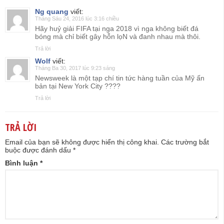
Ng quang
viết:
Tháng Sáu 24, 2016 lúc 3:16 chiều
Hãy huỷ giải FIFA tại nga 2018 vì nga không biết đá
bóng mà chỉ biết gây hỗn lọN và đanh nhau mà thôi.
Trả lời
Wolf
viết:
Tháng Ba 30, 2017 lúc 9:23 sáng
Newsweek là một tạp chí tin tức hàng tuần của Mỹ ấn
bản tại New York City ????
Trả lời
TRẢ LỜI
Email của bạn sẽ không được hiển thị công khai.
Các trường bắt
buộc được đánh dấu
*
Bình luận
*