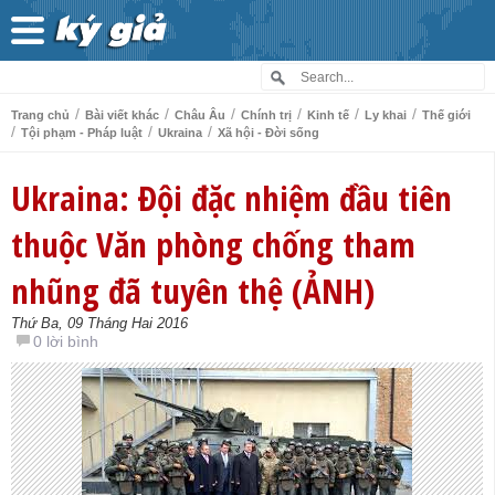
/
/
/
/
/
/
Trang chủ
Bài viết khác
Châu Âu
Chính trị
Kinh tế
Ly khai
Thế giới
/
/
/
Tội phạm - Pháp luật
Ukraina
Xã hội - Đời sống
Ukraina: Đội đặc nhiệm đầu tiên
thuộc Văn phòng chống tham
nhũng đã tuyên thệ (ẢNH)
Thứ Ba, 09 Tháng Hai 2016
0 lời bình