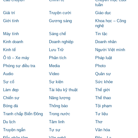
tuần
Giải trí
Truyện cười
Giáo dục
Giới tính
Gương sáng
Khoa học – Công
nghệ
Máy tính
Sáng chế
Tin tặc
Kinh doanh
Doanh nghiệp
Doanh nhân
Kinh tế
Lưu Trữ
Người Việt mình
Ô tô – Xe máy
Phân tích
Pháp luật
Phóng sự điều tra
Media
Photo
Audio
Video
Quân sự
Sự cố
Sự kiện
Sức khỏe
Làm đẹp
Tài liệu kỹ thuật
Thế giới
Chiến sự
Năng lượng
Thể thao
Bóng đá
Thông báo
Tội phạm
Tranh chấp Biển Đông
Trong nước
Tư liệu
Du lịch
Tâm linh
Thơ
Truyện ngắn
Tự sự
Văn hóa
Đắc nhân tâm
Văn nghệ
Độc – Lạ