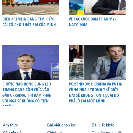
ĐIỆN KREMLIN ĐANG TÌM KIẾM
VỀ CÁC CUỘC ĐÀM PHÁN MỸ-
CÁI CỚ CHO THẤT BẠI CỦA MÌNH
NATO-NGA
CHỪNG NÀO HỌNG SÚNG LEO
PORTNIKOV: UKRAINA VÀ PUTIN
THANG ĐANG CÒN CHĨA VÀO
CÙNG NHAU TRONG THẾ GIỚI
ĐẦU UKRAINA, THÌ ĐÀM PHÁN
NÀY SẼ KHÔNG TỒN TẠI, AI ĐÓ
VỚI NGA SẼ KHÔNG CÓ TIẾN
PHẢI Ở LẠI MỘT MÌNH
TRIỂN
Ẩm thực
Bài viết chọn lọc
Bài viết khác
Câu chuyện
Chính trị
Chuyên mục cuối