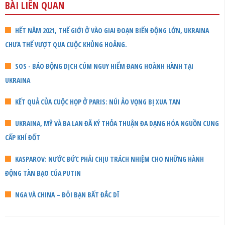
BÀI LIÊN QUAN
HẾT NĂM 2021, THẾ GIỚI Ở VÀO GIAI ĐOẠN BIẾN ĐỘNG LỚN, UKRAINA
CHƯA THỂ VƯỢT QUA CUỘC KHỦNG HOẢNG.
SOS - BÁO ĐỘNG DỊCH CÚM NGUY HIỂM ĐANG HOÀNH HÀNH TẠI
UKRAINA
KẾT QUẢ CỦA CUỘC HỌP Ở PARIS: NÚI ẢO VỌNG BỊ XUA TAN
UKRAINA, MỸ VÀ BA LAN ĐÃ KÝ THỎA THUẬN ĐA DẠNG HÓA NGUỒN CUNG
CẤP KHÍ ĐỐT
KASPAROV: NƯỚC ĐỨC PHẢI CHỊU TRÁCH NHIỆM CHO NHỮNG HÀNH
ĐỘNG TÀN BẠO CỦA PUTIN
NGA VÀ CHINA – ĐÔI BẠN BẤT ĐẮC DĨ