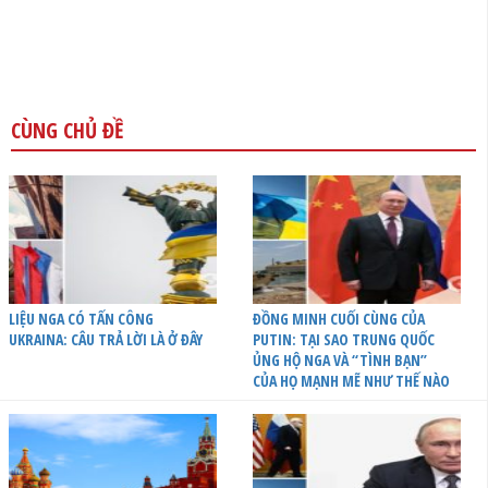
CÙNG CHỦ ĐỀ
LIỆU NGA CÓ TẤN CÔNG
ĐỒNG MINH CUỐI CÙNG CỦA
UKRAINA: CÂU TRẢ LỜI LÀ Ở ĐÂY
PUTIN: TẠI SAO TRUNG QUỐC
ỦNG HỘ NGA VÀ “TÌNH BẠN”
CỦA HỌ MẠNH MẼ NHƯ THẾ NÀO