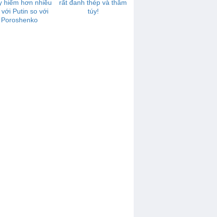
y hiểm hơn nhiều
rất đanh thép và thâm
 với Putin so với
túy!
Poroshenko