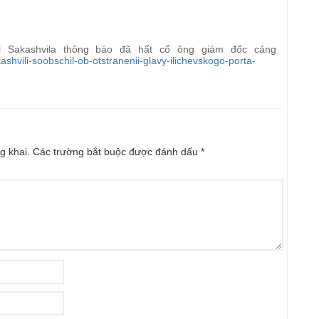
hail Sakashvila thông báo đã hất cổ ông giám đốc cảng
shvili-soobschil-ob-otstranenii-glavy-ilichevskogo-porta-
g khai.
Các trường bắt buộc được đánh dấu
*