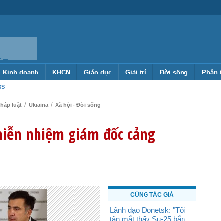
Kinh doanh
KHCN
Giáo dục
Giải trí
Đời sống
Phân 
SS
/
/
háp luật
Ukraina
Xã hội - Đời sống
miễn nhiệm giám đốc cảng
CÙNG TÁC GIẢ
Lãnh đạo Donetsk: "Tôi
tận mắt thấy Su-25 bắn