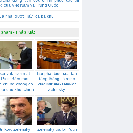
raina đang tích cực chinh phục các thị
ng của Việt Nam và Trung Quốc
a nhà, được "lấy" cả bà chủ
 phạm - Pháp luật
senyuk: Đôi mắt
Bài phát biểu của tân
 Putin đẫm máu.
tổng thống Ukraina
g chúng không có
Vladimir Alekseievich
oài đau khổ, chiến
Zelensky.
tranh, nô dịch
tnikov: Zelensky
Zelensky trả lời Putin