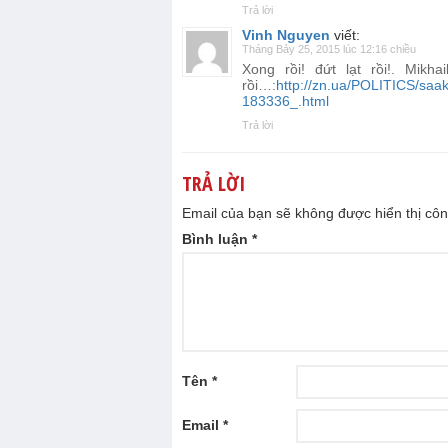
Trả lời
Vinh Nguyen
viết:
Tháng Bảy 25, 2015 lúc 12:16 chiều
Xong rồi! đứt lạt rồi!. Mik
rồi…:
http://zn.ua/POLITICS/saaka
183336_.html
Trả lời
TRẢ LỜI
Email của bạn sẽ không được hiển thị côn
Bình luận
*
Tên
*
Email
*