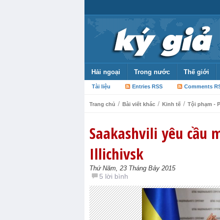
Hải ngoại
Trong nước
Thế giới
Tài liệu
Entries RSS
Comments R
/
/
/
Trang chủ
Bài viết khác
Kinh tế
Tội phạm - P
Saakashvili yêu cầu 
Illichivsk
Thứ Năm, 23 Tháng Bảy 2015
5 lời bình