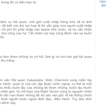
ngu
trong đó có kiều bào ta.
đối
dịch vụ hải quan, môi giới xuất nhập hàng hóa sẽ bị ảnh
ất biết các thủ tục hợp lệ thì vẫn giúp mọi người xuất-nhập
chi phí thì phải nhập vào kassa nhà nước, và họ vẫn nhận
 cho công của họ. Tất nhiên cái này cũng đánh vào sự buôn
hóa.
n bọn tham nhũng và cơ hội, làm gì có nơi nào giá hải quan
 thu trắng
n việc Hải quan Zakarpatia, Volin, Chernivsi vùng miền tây
u hành, quản lý của các tập đoàn nước ngoài, cụ thể là một
cửa khẩu buôn lậu của những kẻ tham nhũng, buôn lậu thuốc
 biên giới. Vụ nổi loạn của Right Sector cũng từ nguyên nhân
hi vấn nạn tham nhũng đã ăn sâu vào gốc rễ hệ thống chính
 thuê người nước ngoài lãnh đạo, điều hành. Tuy đau đớn
n bệnh này.