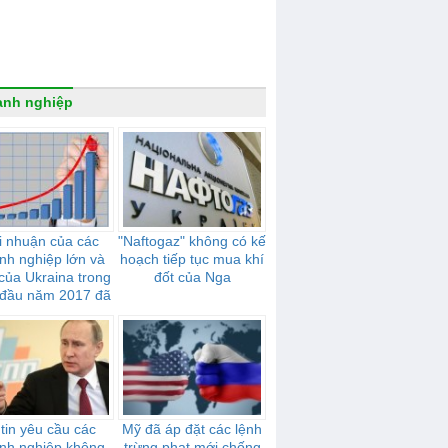
anh nghiệp
i nhuận của các
"Naftogaz" không có kế
nh nghiệp lớn và
hoạch tiếp tục mua khí
của Ukraina trong
đốt của Nga
đầu năm 2017 đã
tăng 44,2%
tin yêu cầu các
Mỹ đã áp đặt các lệnh
nh nghiệp không
trừng phạt mới chống