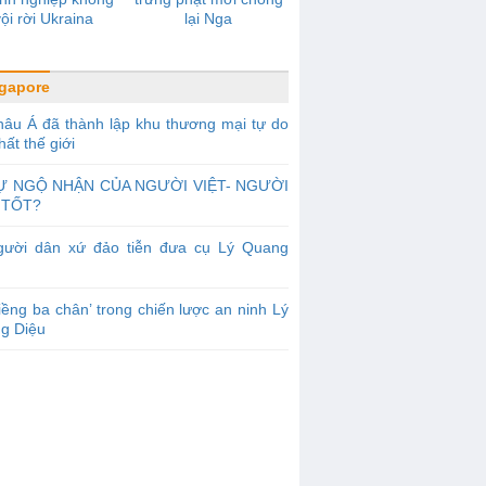
vội rời Ukraina
lại Nga
gapore
âu Á đã thành lập khu thương mại tự do
hất thế giới
Ự NGỘ NHẬN CỦA NGƯỜI VIỆT- NGƯỜI
 TỐT?
gười dân xứ đảo tiễn đưa cụ Lý Quang
iềng ba chân’ trong chiến lược an ninh Lý
g Diệu