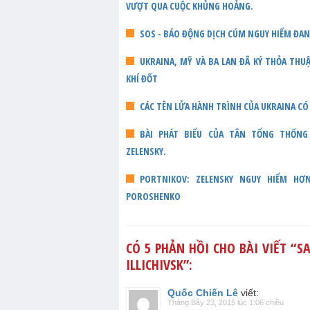
VƯỢT QUA CUỘC KHỦNG HOẢNG.
SOS - BÁO ĐỘNG DỊCH CÚM NGUY HIỂM ĐA
UKRAINA, MỸ VÀ BA LAN ĐÃ KÝ THỎA TH
KHÍ ĐỐT
CÁC TÊN LỬA HÀNH TRÌNH CỦA UKRAINA CÓ
BÀI PHÁT BIỂU CỦA TÂN TỔNG THỐNG U
ZELENSKY.
PORTNIKOV: ZELENSKY NGUY HIỂM HƠ
POROSHENKO
CÓ 5 PHẢN HỒI CHO BÀI VIẾT “
SA
ILLICHIVSK
”:
Quốc Chiến Lê
viết:
Tháng Bảy 23, 2015 lúc 1:06 chiều