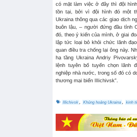
có mặt làm việc ở đây thì đội hìn
tồn tại, bởi vì đội hình đó một 
Ukraina thông qua các giao dịch n
buôn lậu, – người đứng đầu tỉnh 
đó, theo ý kiến ​​của mình, ở giai đ
lập tức loại bỏ khỏi chức lãnh đạ
quan điều tra chống lại ông này. N
hạ tầng Ukraina Andriy Pivovars
lệnh tuyên bố tuyển chọn lãnh 
nghiệp nhà nước, trong số đó có d
thương mại biển Illichivsk”.
,
,
Illichivsk
Khủng hoảng Ukraina
kinh t