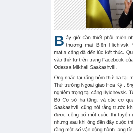
B
ây giờ cần thiết phải miễn 
thương mại Biển Illichivsk
mafia cảng đã đến lúc kết thúc. Q
vào thứ tư trên trang Facebook củ
Odessa Mikhail Saakashvili.
Ông nhắc lại rằng hôm thứ ba tại 
Thứ trưởng Ngoại giao Hoa Kỳ , ông
nghiêm trọng tại cảng Ilyichevsk. T
Bộ Cơ sở hạ tầng, và các cơ qua
Saakashvili cũng nói rằng trước kh
được công bố một cuộc thi tuyển
nhưng sau khi ông đến đây cuộc thi
rằng một số vận động hành lang từ K