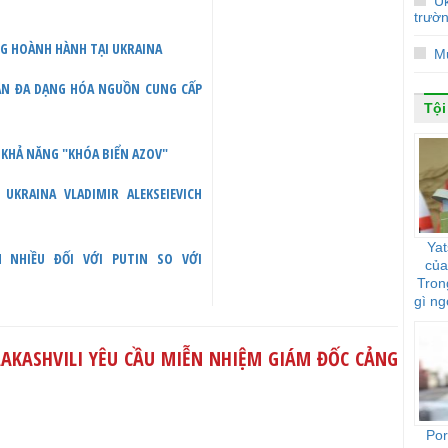
Uk
trườ
NG HOÀNH HÀNH TẠI UKRAINA
Mu
UẬN ĐA DẠNG HÓA NGUỒN CUNG CẤP
Tội
 KHẢ NĂNG "KHÓA BIỂN AZOV"
KRAINA VLADIMIR ALEKSEIEVICH
Yat
N NHIỀU ĐỐI VỚI PUTIN SO VỚI
của
Tron
gì ng
AKASHVILI YÊU CẦU MIỄN NHIỆM GIÁM ĐỐC CẢNG
Por