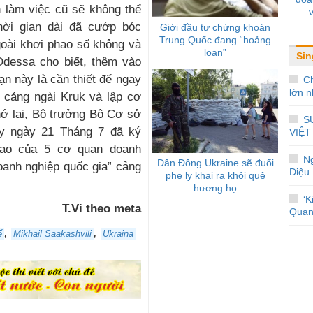
h làm việc cũ sẽ không thể
thời gian dài đã cướp bóc
Giới đầu tư chứng khoán
Trung Quốc đang “hoảng
goài khơi phao số không và
loạn”
Sin
Odessa cho biết, thêm vào
oạn này là cần thiết để ngay
Ch
lớn n
o cảng ngài Kruk và lập cơ
hớ lại, Bộ trưởng Bộ Cơ sở
S
ky ngày 21 Tháng 7 đã ký
VIỆT
đạo của 5 cơ quan doanh
N
Dân Đông Ukraine sẽ đuổi
oanh nghiệp quốc gia” cảng
Diệu
phe ly khai ra khỏi quê
hương họ
‘K
T.Vi theo meta
Quan
,
,
ế
Mikhail Saakashvili
Ukraina