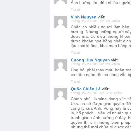
Ảnh hưởng lớn đến nhiều người, 
Trả lời
Vinh Nguyen
viết:
Tháng Bảy 23, 2015 lúc 1:06 chiều
Chắc có nhiều người làm bên 
hưởng. Nhưng những người này r
được mà. Có điều những khoản 
được khoản hoa hồng nhất định
lậu khai khống, khai man hàng 
Trả lời
Cuong Huy Nguyen
viết:
Tháng Bảy 23, 2015 lúc 1:06 chiều
Ủng hộ, phải thay máu hoàn toà
cả trăm ngàn rồi mà hàng vẫn bị
Trả lời
Quốc Chiến Lê
viết:
Tháng Bảy 25, 2015 lúc 12:16 chiều
Chính phủ Ukraina đang xúc tiế
Ukraina sẽ được giao quyền điề
công ty của Anh. Vùng này là 
lá, hổ phách…siêu lợi nhuận qua
tranh giành ảnh hưởng ở đây. K
quyền thì chỉ những biện pháp
nhưng thế mới chữa trị được că