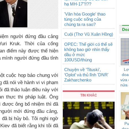
hạ MH-17"!!??
'Văn hóa Google' thao
túng cuộc sống của
chúng ta ra sao?
Do
Cuội (Thơ Vũ Xuân Hồng)
nhiệm người đứng đầu cảng
 Yuri Kruk. Thời của cổng
OPEC: Thế giới có thể sẽ
không bao giờ nhìn thấy
uan điểm này được thể hiện
dầu ở mức
a mình người đứng đầu tỉnh
100USD/thùng
Chuyện về ‘Tituski’,
Lợ
‘Oplot’ và thủ lĩnh 'DNR'
doa
một cuộc họp báo chung với
Zakharchenko
vừa 
 đã nói về hành vi vi phạm
nửa 
ôi đã thảo luận điều này với
TIN KHÁC
n thực thi pháp luật. Ông
i được ông bổ nhiệm thì đã
 người mới đứng đầu cảng,
 đã bị hủy bỏ. Tôi nghi ngờ
Pu
iev đã biết rằng khi tôi đã
doa