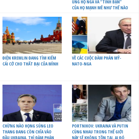
ỦNG HỘ NGA VÀ “TÌNH BẠN”
CỦA HỌ MẠNH MẼ NHƯ THẾ NÀO
ĐIỆN KREMLIN ĐANG TÌM KIẾM
VỀ CÁC CUỘC ĐÀM PHÁN MỸ-
CÁI CỚ CHO THẤT BẠI CỦA MÌNH
NATO-NGA
CHỪNG NÀO HỌNG SÚNG LEO
PORTNIKOV: UKRAINA VÀ PUTIN
THANG ĐANG CÒN CHĨA VÀO
CÙNG NHAU TRONG THẾ GIỚI
ĐẦU UKRAINA, THÌ ĐÀM PHÁN
NÀY SẼ KHÔNG TỒN TẠI, AI ĐÓ