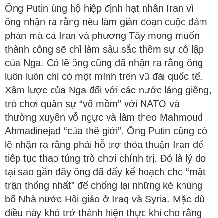
Ông Putin ủng hộ hiệp định hạt nhân Iran vì
ông nhận ra rằng nếu làm gián đoạn cuộc đàm
phán mà cả Iran và phương Tây mong muốn
thành công sẽ chỉ làm sâu sắc thêm sự cô lập
của Nga. Có lẽ ông cũng đã nhận ra rằng ông
luôn luôn chỉ có một mình trên vũ đài quốc tế.
Xâm lược của Nga đối với các nước láng giềng,
trò chơi quân sự “võ mồm” với NATO và
thường xuyên vỗ ngực và làm theo Mahmoud
Ahmadinejad “của thế giới”. Ông Putin cũng có
lẽ nhận ra rằng phải hỗ trợ thỏa thuận Iran để
tiếp tục thao túng trò chơi chính trị. Đó là lý do
tại sao gần đây ông đã đẩy kế hoạch cho “mặt
trận thống nhất” để chống lại những kẻ khủng
bố Nhà nước Hồi giáo ở Iraq và Syria. Mặc dù
điều này khó trở thành hiện thực khi cho rằng