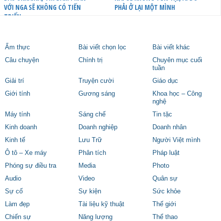
VỚI NGA SẼ KHÔNG CÓ TIẾN
PHẢI Ở LẠI MỘT MÌNH
TRIỂN
Ẩm thực
Bài viết chọn lọc
Bài viết khác
Câu chuyện
Chính trị
Chuyên mục cuối
tuần
Giải trí
Truyện cười
Giáo dục
Giới tính
Gương sáng
Khoa học – Công
nghệ
Máy tính
Sáng chế
Tin tặc
Kinh doanh
Doanh nghiệp
Doanh nhân
Kinh tế
Lưu Trữ
Người Việt mình
Ô tô – Xe máy
Phân tích
Pháp luật
Phóng sự điều tra
Media
Photo
Audio
Video
Quân sự
Sự cố
Sự kiện
Sức khỏe
Làm đẹp
Tài liệu kỹ thuật
Thế giới
Chiến sự
Năng lượng
Thể thao