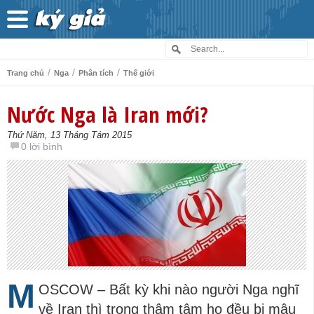
/
/
/
Trang chủ
Nga
Phân tích
Thế giới
Nước Nga là Iran mới?
Thứ Năm, 13 Tháng Tám 2015
0 lời bình
M
OSCOW – Bất kỳ khi nào người Nga nghĩ
về Iran thì trong thâm tâm họ đều bị mâu