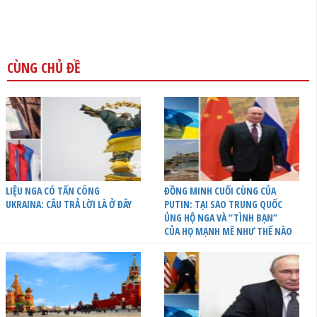
CÙNG CHỦ ĐỀ
LIỆU NGA CÓ TẤN CÔNG
ĐỒNG MINH CUỐI CÙNG CỦA
UKRAINA: CÂU TRẢ LỜI LÀ Ở ĐÂY
PUTIN: TẠI SAO TRUNG QUỐC
ỦNG HỘ NGA VÀ “TÌNH BẠN”
CỦA HỌ MẠNH MẼ NHƯ THẾ NÀO