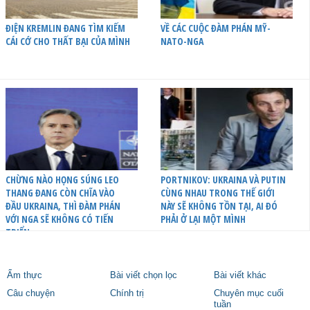
ĐIỆN KREMLIN ĐANG TÌM KIẾM
VỀ CÁC CUỘC ĐÀM PHÁN MỸ-
CÁI CỚ CHO THẤT BẠI CỦA MÌNH
NATO-NGA
CHỪNG NÀO HỌNG SÚNG LEO
PORTNIKOV: UKRAINA VÀ PUTIN
THANG ĐANG CÒN CHĨA VÀO
CÙNG NHAU TRONG THẾ GIỚI
ĐẦU UKRAINA, THÌ ĐÀM PHÁN
NÀY SẼ KHÔNG TỒN TẠI, AI ĐÓ
VỚI NGA SẼ KHÔNG CÓ TIẾN
PHẢI Ở LẠI MỘT MÌNH
TRIỂN
Ẩm thực
Bài viết chọn lọc
Bài viết khác
Câu chuyện
Chính trị
Chuyên mục cuối
tuần