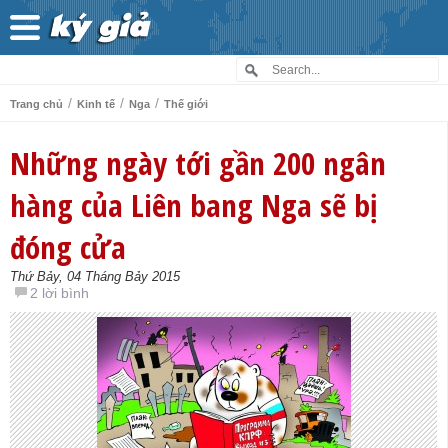
/
/
/
Trang chủ
Kinh tế
Nga
Thế giới
Những ngày tới gần 200 ngân
hàng của Liên bang Nga sẽ bị
đóng cửa
Thứ Bảy, 04 Tháng Bảy 2015
2 lời bình