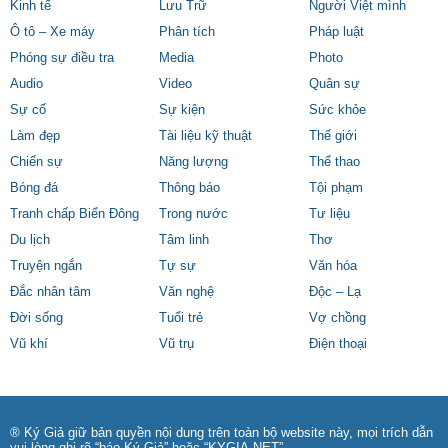
Kinh tế
Lưu Trữ
Người Việt mình
Ô tô – Xe máy
Phân tích
Pháp luật
Phóng sự điều tra
Media
Photo
Audio
Video
Quân sự
Sự cố
Sự kiện
Sức khỏe
Làm đẹp
Tài liệu kỹ thuật
Thế giới
Chiến sự
Năng lượng
Thể thao
Bóng đá
Thông báo
Tội phạm
Tranh chấp Biển Đông
Trong nước
Tư liệu
Du lịch
Tâm linh
Thơ
Truyện ngắn
Tự sự
Văn hóa
Đắc nhân tâm
Văn nghệ
Độc – Lạ
Đời sống
Tuổi trẻ
Vợ chồng
Vũ khí
Vũ trụ
Điện thoại
® Ký Giả giữ bản quyền nội dung trên toàn bộ website này, mọi trích dẫn