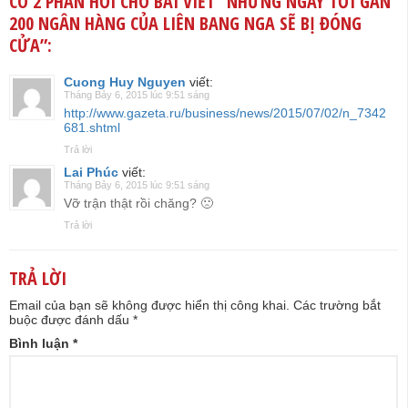
CÓ 2 PHẢN HỒI CHO BÀI VIẾT “
NHỮNG NGÀY TỚI GẦN
200 NGÂN HÀNG CỦA LIÊN BANG NGA SẼ BỊ ĐÓNG
CỬA
”:
Cuong Huy Nguyen
viết:
Tháng Bảy 6, 2015 lúc 9:51 sáng
http://www.gazeta.ru/business/news/2015/07/02/n_7342
681.shtml
Trả lời
Lai Phúc
viết:
Tháng Bảy 6, 2015 lúc 9:51 sáng
Vỡ trận thật rồi chăng? 🙁
Trả lời
TRẢ LỜI
Email của bạn sẽ không được hiển thị công khai.
Các trường bắt
buộc được đánh dấu
*
Bình luận
*