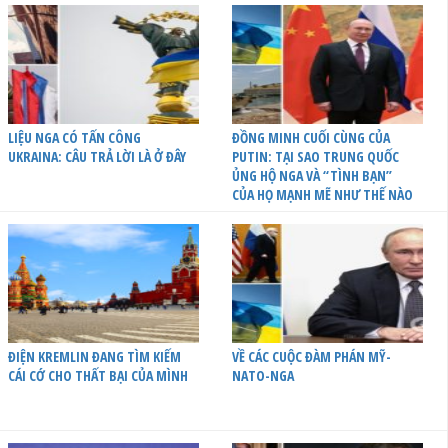
LIỆU NGA CÓ TẤN CÔNG
ĐỒNG MINH CUỐI CÙNG CỦA
UKRAINA: CÂU TRẢ LỜI LÀ Ở ĐÂY
PUTIN: TẠI SAO TRUNG QUỐC
ỦNG HỘ NGA VÀ “TÌNH BẠN”
CỦA HỌ MẠNH MẼ NHƯ THẾ NÀO
ĐIỆN KREMLIN ĐANG TÌM KIẾM
VỀ CÁC CUỘC ĐÀM PHÁN MỸ-
CÁI CỚ CHO THẤT BẠI CỦA MÌNH
NATO-NGA