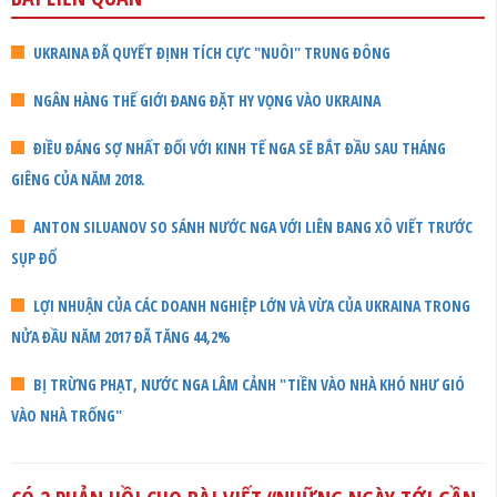
UKRAINA ĐÃ QUYẾT ĐỊNH TÍCH CỰC "NUÔI" TRUNG ĐÔNG
NGÂN HÀNG THẾ GIỚI ĐANG ĐẶT HY VỌNG VÀO UKRAINA
ĐIỀU ĐÁNG SỢ NHẤT ĐỐI VỚI KINH TẾ NGA SẼ BẮT ĐẦU SAU THÁNG
GIÊNG CỦA NĂM 2018.
ANTON SILUANOV SO SÁNH NƯỚC NGA VỚI LIÊN BANG XÔ VIẾT TRƯỚC
SỤP ĐỔ
LỢI NHUẬN CỦA CÁC DOANH NGHIỆP LỚN VÀ VỪA CỦA UKRAINA TRONG
NỬA ĐẦU NĂM 2017 ĐÃ TĂNG 44,2%
BỊ TRỪNG PHẠT, NƯỚC NGA LÂM CẢNH "TIỀN VÀO NHÀ KHÓ NHƯ GIÓ
VÀO NHÀ TRỐNG"