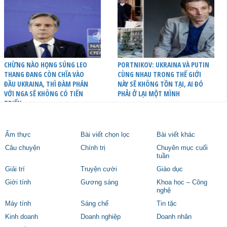
CHỪNG NÀO HỌNG SÚNG LEO
PORTNIKOV: UKRAINA VÀ PUTIN
THANG ĐANG CÒN CHĨA VÀO
CÙNG NHAU TRONG THẾ GIỚI
ĐẦU UKRAINA, THÌ ĐÀM PHÁN
NÀY SẼ KHÔNG TỒN TẠI, AI ĐÓ
VỚI NGA SẼ KHÔNG CÓ TIẾN
PHẢI Ở LẠI MỘT MÌNH
TRIỂN
Ẩm thực
Bài viết chọn lọc
Bài viết khác
Câu chuyện
Chính trị
Chuyên mục cuối
tuần
Giải trí
Truyện cười
Giáo dục
Giới tính
Gương sáng
Khoa học – Công
nghệ
Máy tính
Sáng chế
Tin tặc
Kinh doanh
Doanh nghiệp
Doanh nhân