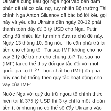
Ukraina cũng kêu gọi Nga ngồi vào bàn đàm
phán để tái cơ cấu nợ, tuy nhiên Bộ trưởng Tài
chính Nga Anton Siluanov đã bác bỏ lời kêu gọi
này và yêu cầu Ukraina đến ngày 20-12 phải
thanh toán đầy đủ 3 tỷ USD cho Nga. Putin
cũng đã nhiều lần tự mình đưa ra chủ đề này.
Ngày 13 tháng 10, ông nói, “Họ cần phải trả lại
tiền cho chúng tôi. Tại sao IMF không cho họ
vay 3 tỷ để trả nợ cho chúng tôi? Tại sao họ
(IMF) lại có thể thay đổi quy tắc đối với một
quốc gia cụ thể? Thực chất họ (IMF) đã phá
hủy các hệ thống theo quy tắc hoạt động cho
vay của IMF”.
Nước Nga với quỹ dự trữ ngoại tệ chính thức
hiện tại là 375 tỷ USD thì 3 tỷ chỉ là một khoản
tiền ít ỏi nhưng nó có thể sẽ đẩy Ukraina vào