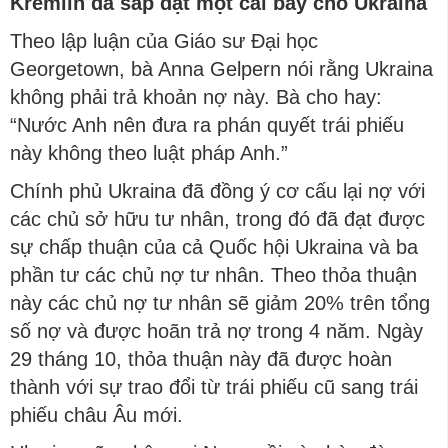
Kremlin đã sắp đặt một cái bẫy cho Ukraina
Theo lập luận của Giáo sư Đại học
Georgetown, bà Anna Gelpern nói rằng Ukraina
không phải trả khoản nợ này. Bà cho hay:
“Nước Anh nên đưa ra phán quyết trái phiếu
này không theo luật pháp Anh.”
Chính phủ Ukraina đã đồng ý cơ cấu lại nợ với
các chủ sở hữu tư nhân, trong đó đã đạt được
sự chấp thuận của cả Quốc hội Ukraina và ba
phần tư các chủ nợ tư nhân. Theo thỏa thuận
này các chủ nợ tư nhân sẽ giảm 20% trên tổng
số nợ và được hoãn trả nợ trong 4 năm. Ngày
29 tháng 10, thỏa thuận này đã được hoàn
thành với sự trao đổi từ trái phiếu cũ sang trái
phiếu châu Âu mới.