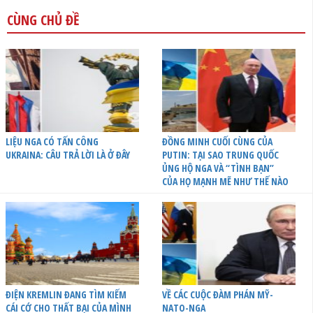
CÙNG CHỦ ĐỀ
LIỆU NGA CÓ TẤN CÔNG
ĐỒNG MINH CUỐI CÙNG CỦA
UKRAINA: CÂU TRẢ LỜI LÀ Ở ĐÂY
PUTIN: TẠI SAO TRUNG QUỐC
ỦNG HỘ NGA VÀ “TÌNH BẠN”
CỦA HỌ MẠNH MẼ NHƯ THẾ NÀO
ĐIỆN KREMLIN ĐANG TÌM KIẾM
VỀ CÁC CUỘC ĐÀM PHÁN MỸ-
CÁI CỚ CHO THẤT BẠI CỦA MÌNH
NATO-NGA