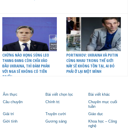
CHỪNG NÀO HỌNG SÚNG LEO
PORTNIKOV: UKRAINA VÀ PUTIN
THANG ĐANG CÒN CHĨA VÀO
CÙNG NHAU TRONG THẾ GIỚI
ĐẦU UKRAINA, THÌ ĐÀM PHÁN
NÀY SẼ KHÔNG TỒN TẠI, AI ĐÓ
VỚI NGA SẼ KHÔNG CÓ TIẾN
PHẢI Ở LẠI MỘT MÌNH
TRIỂN
Ẩm thực
Bài viết chọn lọc
Bài viết khác
Câu chuyện
Chính trị
Chuyên mục cuối
tuần
Giải trí
Truyện cười
Giáo dục
Giới tính
Gương sáng
Khoa học – Công
nghệ