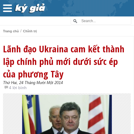
/
Trang chủ
Chính trị
Lãnh đạo Ukraina cam kết thành
lập chính phủ mới dưới sức ép
của phương Tây
Thứ Hai, 24 Tháng Mười Một 2014
4 lời bình