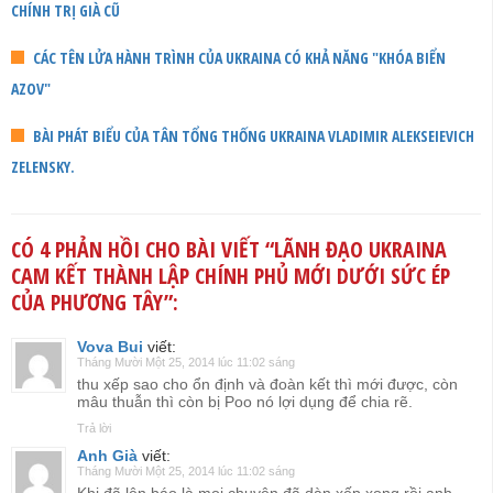
CHÍNH TRỊ GIÀ CŨ
CÁC TÊN LỬA HÀNH TRÌNH CỦA UKRAINA CÓ KHẢ NĂNG "KHÓA BIỂN
AZOV"
BÀI PHÁT BIỂU CỦA TÂN TỔNG THỐNG UKRAINA VLADIMIR ALEKSEIEVICH
ZELENSKY.
CÓ 4 PHẢN HỒI CHO BÀI VIẾT “
LÃNH ĐẠO UKRAINA
CAM KẾT THÀNH LẬP CHÍNH PHỦ MỚI DƯỚI SỨC ÉP
CỦA PHƯƠNG TÂY
”:
Vova Bui
viết:
Tháng Mười Một 25, 2014 lúc 11:02 sáng
thu xếp sao cho ổn định và đoàn kết thì mới được, còn
mâu thuẫn thì còn bị Poo nó lợi dụng để chia rẽ.
Trả lời
Anh Già
viết:
Tháng Mười Một 25, 2014 lúc 11:02 sáng