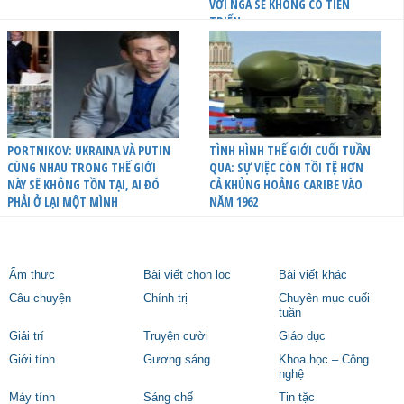
VỚI NGA SẼ KHÔNG CÓ TIẾN
TRIỂN
PORTNIKOV: UKRAINA VÀ PUTIN
TÌNH HÌNH THẾ GIỚI CUỐI TUẦN
CÙNG NHAU TRONG THẾ GIỚI
QUA: SỰ VIỆC CÒN TỒI TỆ HƠN
NÀY SẼ KHÔNG TỒN TẠI, AI ĐÓ
CẢ KHỦNG HOẢNG CARIBE VÀO
PHẢI Ở LẠI MỘT MÌNH
NĂM 1962
Ẩm thực
Bài viết chọn lọc
Bài viết khác
Câu chuyện
Chính trị
Chuyên mục cuối
tuần
Giải trí
Truyện cười
Giáo dục
Giới tính
Gương sáng
Khoa học – Công
nghệ
Máy tính
Sáng chế
Tin tặc