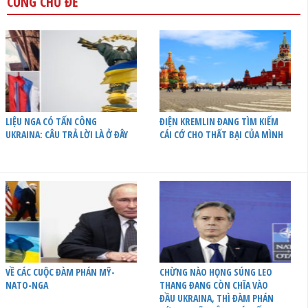
CÙNG CHỦ ĐỀ
LIỆU NGA CÓ TẤN CÔNG
ĐIỆN KREMLIN ĐANG TÌM KIẾM
UKRAINA: CÂU TRẢ LỜI LÀ Ở ĐÂY
CÁI CỚ CHO THẤT BẠI CỦA MÌNH
VỀ CÁC CUỘC ĐÀM PHÁN MỸ-
CHỪNG NÀO HỌNG SÚNG LEO
NATO-NGA
THANG ĐANG CÒN CHĨA VÀO
ĐẦU UKRAINA, THÌ ĐÀM PHÁN