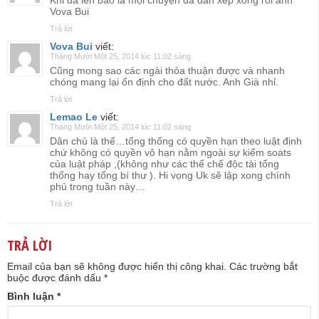
Khi đã lên báo là mọi chuyện đã dàn xếp xong rồi anh
Vova Bui
Trả lời
Vova Bui
viết:
Tháng Mười Một 25, 2014 lúc 11:02 sáng
Cũng mong sao các ngài thỏa thuận được và nhanh
chóng mang lại ổn định cho đất nước. Anh Già nhỉ.
Trả lời
Lemao Le
viết:
Tháng Mười Một 25, 2014 lúc 11:02 sáng
Dân chủ là thế…tổng thống có quyền hạn theo luật định
chứ không có quyền vô hạn nằm ngoài sự kiểm soats
của luật pháp ,(không như các thể chế độc tài tổng
thống hay tổng bí thư ). Hi vọng Uk sẽ lập xong chính
phủ trong tuần này…
Trả lời
TRẢ LỜI
Email của bạn sẽ không được hiển thị công khai.
Các trường bắt
buộc được đánh dấu
*
Bình luận
*