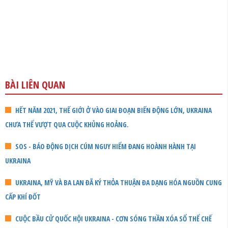
BÀI LIÊN QUAN
HẾT NĂM 2021, THẾ GIỚI Ở VÀO GIAI ĐOẠN BIẾN ĐỘNG LỚN, UKRAINA
CHƯA THỂ VƯỢT QUA CUỘC KHỦNG HOẢNG.
SOS - BÁO ĐỘNG DỊCH CÚM NGUY HIỂM ĐANG HOÀNH HÀNH TẠI
UKRAINA
UKRAINA, MỸ VÀ BA LAN ĐÃ KÝ THỎA THUẬN ĐA DẠNG HÓA NGUỒN CUNG
CẤP KHÍ ĐỐT
CUỘC BẦU CỬ QUỐC HỘI UKRAINA - CƠN SÓNG THẦN XÓA SỔ THỂ CHẾ