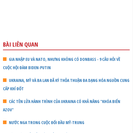
BÀI LIÊN QUAN
GIA NHẬP EU VÀ NATO, NHƯNG KHÔNG CÓ DONBASS - 9 CÂU HỎI VỀ
CUỘC HỘI ĐÀM BIDEN-PUTIN
UKRAINA, MỸ VÀ BA LAN ĐÃ KÝ THỎA THUẬN ĐA DẠNG HÓA NGUỒN CUNG
CẤP KHÍ ĐỐT
CÁC TÊN LỬA HÀNH TRÌNH CỦA UKRAINA CÓ KHẢ NĂNG "KHÓA BIỂN
AZOV"
NƯỚC NGA TRONG CUỘC ĐỐI ĐẦU MỸ-TRUNG