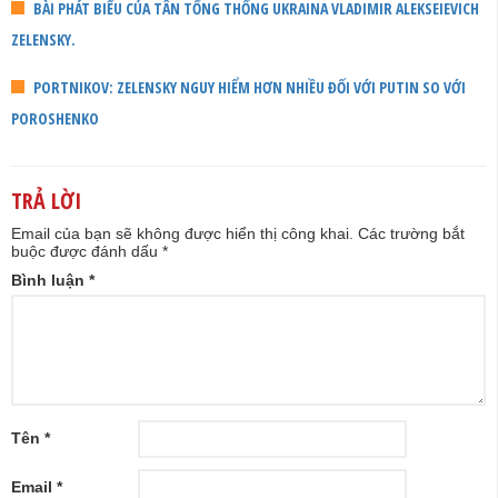
BÀI PHÁT BIỂU CỦA TÂN TỔNG THỐNG UKRAINA VLADIMIR ALEKSEIEVICH
ZELENSKY.
PORTNIKOV: ZELENSKY NGUY HIỂM HƠN NHIỀU ĐỐI VỚI PUTIN SO VỚI
POROSHENKO
TRẢ LỜI
Email của bạn sẽ không được hiển thị công khai.
Các trường bắt
buộc được đánh dấu
*
Bình luận
*
Tên
*
Email
*