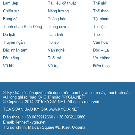
Làm đẹp
Tài liệu kỹ thuật
Thế giới
Chiến sự
Năng lượng
Thể thao
Bóng đá
Thông báo
Tội phạm
Tranh chấp Biển Đông
Trong nước
Tư liệu
Du lịch
Tâm linh
Thơ
Truyện ngắn
Tự sự
Văn hóa
Đắc nhân tâm
Văn nghệ
Độc – Lạ
Đời sống
Tuổi trẻ
Vợ chồng
Vũ khí
Vũ trụ
Điện thoại
® Ký Giả giữ bản quyền nội dung trên toàn bộ website này, mọi trích dẫn
vui lòng ghi rõ “báo Ký Giả” hoặc “KYGIA.NET”
© Copyright 2014-2015 KYGIA.NET, All rights reserved
TÒA SOẠN BÁO KÝ GIẢ
www.KYGIA.NET
Điện thoại.: +38.0639912660 / +38.0962116886
Email:
lienhe@kygia.net
Trụ sở chính: Maidan Square #1, Kiev, Ukraina