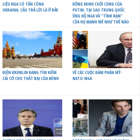
LIỆU NGA CÓ TẤN CÔNG
ĐỒNG MINH CUỐI CÙNG CỦA
UKRAINA: CÂU TRẢ LỜI LÀ Ở ĐÂY
PUTIN: TẠI SAO TRUNG QUỐC
ỦNG HỘ NGA VÀ “TÌNH BẠN”
CỦA HỌ MẠNH MẼ NHƯ THẾ NÀO
ĐIỆN KREMLIN ĐANG TÌM KIẾM
VỀ CÁC CUỘC ĐÀM PHÁN MỸ-
CÁI CỚ CHO THẤT BẠI CỦA MÌNH
NATO-NGA