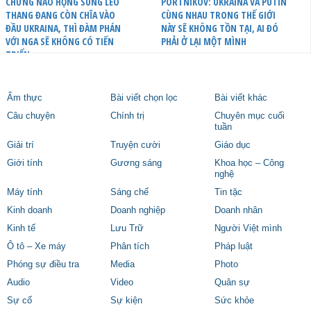
CHỪNG NÀO HỌNG SÚNG LEO
PORTNIKOV: UKRAINA VÀ PUTIN
THANG ĐANG CÒN CHĨA VÀO
CÙNG NHAU TRONG THẾ GIỚI
ĐẦU UKRAINA, THÌ ĐÀM PHÁN
NÀY SẼ KHÔNG TỒN TẠI, AI ĐÓ
VỚI NGA SẼ KHÔNG CÓ TIẾN
PHẢI Ở LẠI MỘT MÌNH
TRIỂN
Ẩm thực
Bài viết chọn lọc
Bài viết khác
Câu chuyện
Chính trị
Chuyên mục cuối
tuần
Giải trí
Truyện cười
Giáo dục
Giới tính
Gương sáng
Khoa học – Công
nghệ
Máy tính
Sáng chế
Tin tặc
Kinh doanh
Doanh nghiệp
Doanh nhân
Kinh tế
Lưu Trữ
Người Việt mình
Ô tô – Xe máy
Phân tích
Pháp luật
Phóng sự điều tra
Media
Photo
Audio
Video
Quân sự
Sự cố
Sự kiện
Sức khỏe