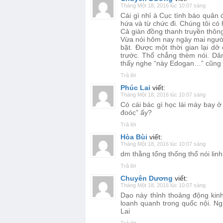
Tháng Một 18, 2016 lúc 10:07 sáng
Cái gì nhỉ à Cục tình báo quân
hứa và từ chức đi. Chúng tôi có 
Cả giàn đồng thanh truyền thông
Vừa nói hôm nay ngày mai người
bặt. Được một thời gian lại d
trước. Thổ chẳng thèm nói. Dâ
thấy nghe “này Edogan…” cũng 
Trả lời
Phúc Lai
viết:
Tháng Một 18, 2016 lúc 10:07 sáng
Có cái bác gì học lái máy bay 
đoóc” ấy?
Trả lời
Hòa Bùi
viết:
Tháng Một 18, 2016 lúc 10:07 sáng
dm thằng tổng thống thổ nói lin
Trả lời
Chuyên Dương
viết:
Tháng Một 18, 2016 lúc 10:07 sáng
Dạo này thỉnh thoảng động kin
loanh quanh trong quốc nội. N
Lai
Trả lời