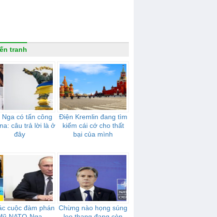
ến tranh
 Nga có tấn công
Điện Kremlin đang tìm
na: câu trả lời là ở
kiếm cái cớ cho thất
đây
bại của mình
ác cuộc đàm phán
Chừng nào họng súng
Mỹ-NATO-Nga
leo thang đang còn