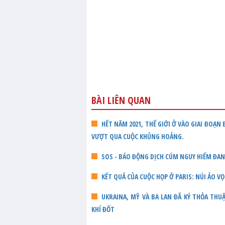
BÀI LIÊN QUAN
HẾT NĂM 2021, THẾ GIỚI Ở VÀO GIAI ĐOẠN
VƯỢT QUA CUỘC KHỦNG HOẢNG.
SOS - BÁO ĐỘNG DỊCH CÚM NGUY HIỂM ĐA
KẾT QUẢ CỦA CUỘC HỌP Ở PARIS: NÚI ẢO V
UKRAINA, MỸ VÀ BA LAN ĐÃ KÝ THỎA TH
KHÍ ĐỐT