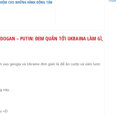
Trum
NHIỆM CHO NHỮNG HÀNH ĐỘNG TÀN
RDOGAN – PUTIN: ĐEM QUÂN TỚI UKRAINA LÀM GÌ,
uân vao geogia và Ukraine đơn giản là để ăn cướp và xâm lược
ông này…
Pu =D