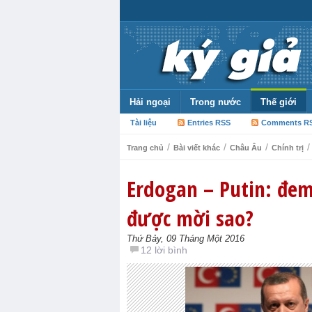
Hải ngoại
Trong nước
Thế giới
Tài liệu
Entries RSS
Comments R
/
/
/
/
Trang chủ
Bài viết khác
Châu Âu
Chính trị
Erdogan – Putin: đem
được mời sao?
Thứ Bảy, 09 Tháng Một 2016
12 lời bình