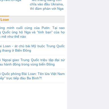
chĩa vào đầu Ukraina,
thì đàm phán với Nga
sẽ không có tiến triển
 Loan
ồng minh cuối cùng của Putin: Tại sao
g Quốc ủng hộ Nga và "tình bạn" của họ
 mẽ như thế nào
i Loan - át chủ bài Mỹ buộc Trung Quốc
g thang ở Biển Đông
 Ngoại giao Trung Quốc triệu tập đại sứ
au hành động trong vùng biển Đông
 Quốc phòng Đài Loan: Tên lửa Việt Nam
iếp" trực tiếp đảo Ba Bình?!