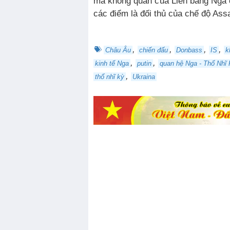
mà không quân của Liên bang Nga 
các điểm là đối thủ của chế độ Ass
,
,
,
,
Châu Âu
chiến đấu
Donbass
IS
k
,
,
kinh tế Nga
putin
quan hệ Nga - Thổ Nhĩ
,
thổ nhĩ kỳ
Ukraina