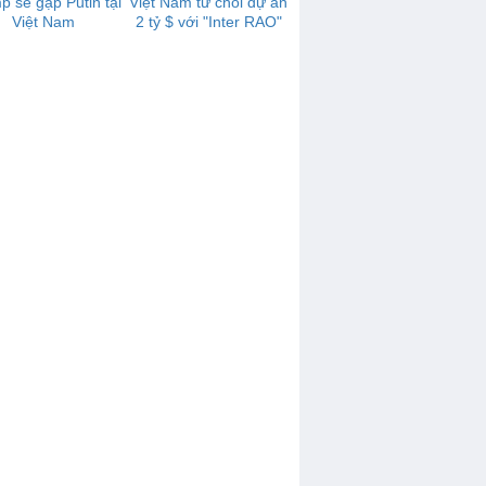
p sẽ gặp Putin tại
Việt Nam từ chối dự án
Việt Nam
2 tỷ $ với "Inter RAO"