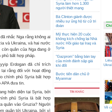
Syria làm hơn 1.300
người thiệt mạng
Bà Clinton giành được
nhiều sự ủng hộ từ cử tri
đoàn
Chi
Mỹ thực hiện 20 cuộc
 đã nhắc Nga rằng không ai
không kích chống lại Nhà
ia và Ukraina, và hai nước
nước Hồi giáo tại Iraq và
Syria
), còn quân của Nga đang ở
h phủ bất hợp pháp.
"Gazprom" bằng bàn tay
Liệu
của mình đánh sập giá
yip Erdogan đã chỉ trích
Ukrai
khí đốt
lại rằng đối với hoạt động
Bước tiến dân chủ ở
o chính phủ Syria bất hợp
Myanmar
 APA đưa tin.
ng hiện diện tại Syria, bởi
TIN KHÁC
hính phủ Syria là bất hợp
 đưa quân vào Gruzia? Người
Về c
m quân tới Ukraina, bởi vì