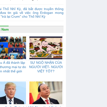
i Thổ Nhĩ Kỳ, đã bắt được truyền thông
đưa tin giả về việc ông Erdogan mong
"trả lại Crưm" cho Thổ Nhĩ Kỳ
t Nam
u Á đã thành lập
SỰ NGỘ NHẬN CỦA
thương mại tự do
NGƯỜI VIỆT- NGƯỜI
ớn nhất thế giới
VIỆT TỐT?