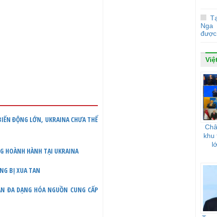
Tạ
Nga 
được 
Việ
 BIẾN ĐỘNG LỚN, UKRAINA CHƯA THỂ
Châ
khu 
l
NG HOÀNH HÀNH TẠI UKRAINA
ỌNG BỊ XUA TAN
UẬN ĐA DẠNG HÓA NGUỒN CUNG CẤP