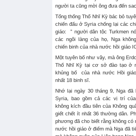
người ta cũng mời ông đưa đến sao
Tổng thống Thổ Nhĩ Kỳ bác bỏ tuy
chiến đấu ở Syria chống lại các c
giáo: ” người dân tộc Turkmen n
các ngôi làng của họ, Nga không
chiến binh của nhà nước hồi giáo I
Một tuyên bố như vậy, mà ông Erdo
Thổ Nhĩ Kỳ tại cơ sở đào tạo ở 
khủng bố của nhà nước Hồi giáo 
nhất 18 binh sĩ.
Nhớ lại ngày 30 tháng 9, Nga đã
Syria, bao gồm cả các vị trí củ
không kích đầu tiên của Không q
giết chết ít nhất 36 thường dân. P
phương đã cho biết rằng không có 
nước hồi giáo ở điểm mà Nga đã t