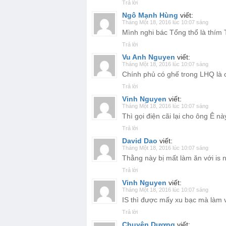
Trả lời
Ngô Mạnh Hùng
viết:
Tháng Một 18, 2016 lúc 10:07 sáng
Mình nghi bác Tổng thổ là thím 
Trả lời
Vu Anh Nguyen
viết:
Tháng Một 18, 2016 lúc 10:07 sáng
Chính phủ có ghế trong LHQ là 
Trả lời
Vinh Nguyen
viết:
Tháng Một 18, 2016 lúc 10:07 sáng
Thì gọi điện cãi lại cho ông Ê n
Trả lời
David Dao
viết:
Tháng Một 18, 2016 lúc 10:07 sáng
Thằng này bị mất làm ăn với is 
Trả lời
Vinh Nguyen
viết:
Tháng Một 18, 2016 lúc 10:07 sáng
IS thì được mấy xu bạc mà làm 
Trả lời
Chuyên Dương
viết: