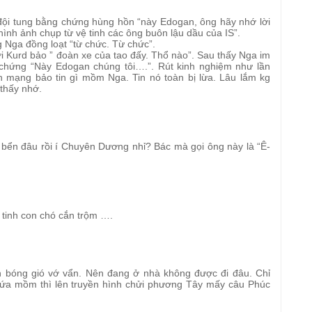
 đội tung bằng chứng hùng hồn “này Edogan, ông hãy nhớ lời
hình ảnh chụp từ vệ tinh các ông buôn lậu dầu của IS”.
 Nga đồng loạt “từ chức. Từ chức”.
 Kurd bảo ” đoàn xe của tao đấy. Thổ nào”. Sau thấy Nga im
ở chứng “Này Edogan chúng tôi….”. Rút kinh nghiệm như lần
n mạng bảo tin gì mồm Nga. Tin nó toàn bị lừa. Lâu lắm kg
thấy nhớ.
ở bển đâu rồi í Chuyên Dương nhỉ? Bác mà gọi ông này là “Ê-
h tinh con chó cắn trộm ….
h bóng gió vớ vẩn. Nên đang ở nhà không được đi đâu. Chỉ
gứa mồm thì lên truyền hình chửi phương Tây mấy câu Phúc