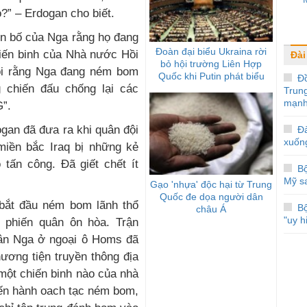
?” – Erdogan cho biết.
ên bố của Nga rằng họ đang
Đoàn đại biểu Ukraina rời
hiến binh của Nhà nước Hồi
Đài
bỏ hội trường Liên Hợp
ói rằng Nga đang ném bom
Quốc khi Putin phát biểu
Đ
 chiến đấu chống lại các
Trun
mạnh
G”.
gan đã đưa ra khi quân đội
Đà
xuốn
miền bắc Iraq bị những kẻ
tấn công. Đã giết chết ít
Bộ
Mỹ s
Gạo 'nhựa' độc hại từ Trung
Quốc đe dọa người dân
 bắt đầu ném bom lãnh thổ
Bộ
châu Á
"uy h
a phiến quân ôn hòa. Trận
uân Nga ở ngoại ô Homs đã
hương tiện truyền thông địa
một chiến binh nào của nhà
iến hành oach tạc ném bom,