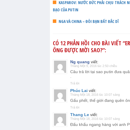
KASPAROV: NƯỚC ĐỨC PHẢI CHỊU TRÁCH 
BẠO CỦA PUTIN
NGA VÀ CHINA – ĐÔI BẠN BẤT ĐẮC DĨ
CÓ 12 PHẢN HỒI CHO BÀI VIẾT “
E
ÔNG ĐƯỢC MỜI SAO?
”:
Ng quang
viết:
Tháng Một 9, 2016 lúc 2:50 chiều
Câu trả lời tại sao putin đưa q
.
Trả lời
Phúc Lai
viết:
Tháng Một 18, 2016 lúc 10:07 sáng
Gấu phết, thế giới đang quên 
Trả lời
Thang Le
viết:
Tháng Một 18, 2016 lúc 10:07 sáng
Đấu khẩu ngang hàng với anh 