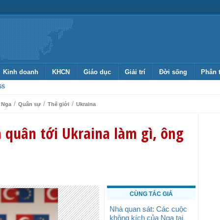
Kinh doanh
KHCN
Giáo dục
Giải trí
Đời sống
Phân 
SS
/
/
/
Nga
Quân sự
Thế giới
Ukraina
 quân tới Ukraina làm gì, ông
CÙNG TÁC GIẢ
Nhà quan sát: Các cuộc
không kích của Nga tại