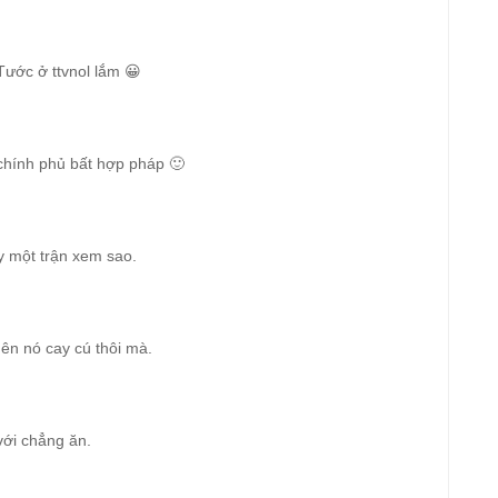
Tước ở ttvnol lắm 😀
chính phủ bất hợp pháp 🙂
ày một trận xem sao.
nên nó cay cú thôi mà.
với chẳng ăn.