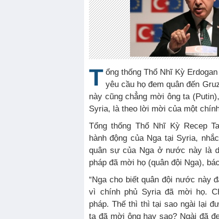
T
ổng thống Thổ Nhĩ Kỳ Erdogan
yêu cầu họ đem quân đến Gruz
này cũng chẳng mời ông ta (Putin
Syria, là theo lời mời của một chín
Tổng thống Thổ Nhĩ Kỳ Recep Tay
hành động của Nga tại Syria, nhắc 
quân sự của Nga ở nước này là d
pháp đã mời họ (quân đội Nga), báo
“Nga cho biết quân đội nước này đa
vì chính phủ Syria đã mời họ. C
pháp. Thế thì thì tại sao ngài lại
ta đã mời ông hay sao? Ngài đã đe