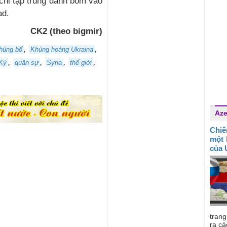
chỉ tập trung đánh bom vào
ad.
CK2 (theo bigmir)
,
,
hủng bố
Khủng hoảng Ukraina
,
,
,
,
 Kỳ
quân sự
Syria
thế giới
Aze
Chiế
một 
của 
tran
ra cá