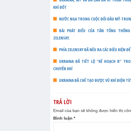
KHÍ ĐỐT
NƯỚC NGA TRONG CUỘC ĐỐI ĐẦU MỸ-TRU
BÀI PHÁT BIỂU CỦA TÂN TỔNG THỐNG U
ZELENSKY.
PHÍA ZELENSKY ĐÃ NÊU RA CÁC ĐIỀU KIỆN Đ
UKRAINA ĐÃ TIẾT LỘ "KẾ HOẠCH B" T
CHUYỂN KHÍ
UKRAINA ĐÃ CHẾ TẠO ĐƯỢC VŨ KHÍ ĐIỆN TỪ
TRẢ LỜI
Email của bạn sẽ không được hiển thị côn
Bình luận
*