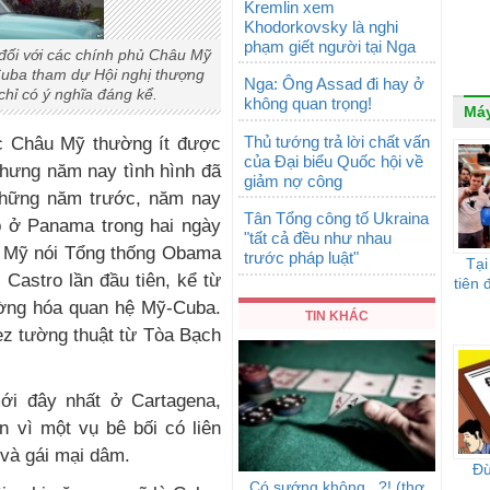
Kremlin xem
Khodorkovsky là nghi
phạm giết người tại Nga
đối với các chính phủ Châu Mỹ
Cuba tham dự Hội nghị thượng
Nga: Ông Assad đi hay ở
chỉ có ý nghĩa đáng kể.
không quan trọng!
Máy
Thủ tướng trả lời chất vấn
ớc Châu Mỹ thường ít được
của Đại biểu Quốc hội về
Nhưng năm nay tình hình đã
giảm nợ công
 những năm trước, năm nay
Tân Tổng công tố Ukraina
 ở Panama trong hai ngày
"tất cả đều như nhau
c Mỹ nói Tổng thống Obama
trước pháp luật"
Tại
 Castro lần đầu tiên, kể từ
tiên 
ường hóa quan hệ Mỹ-Cuba.
TIN KHÁC
ez tường thuật từ Tòa Bạch
ới đây nhất ở Cartagena,
 vì một vụ bê bối có liên
và gái mại dâm.
Đừ
Có sướng không...?! (thơ