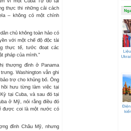
âm vì một Cuba Tự do tại
ng thực thi những cải cách
Ng
la – không có một chính
 dân chủ không toàn hảo có
ền với một chế độ độc tài
ng thực tế, tước đoạt các
Liệu
ật pháp của mình.”
Ukrai
ghị thượng đỉnh ở Panama
 trưng. Washington vẫn ghi
 bảo trợ cho khủng bố. Ông
hồi hưu từng làm việc tại
Kỳ tại Cuba, và sau đó tại
uba ở Mỹ, nói rằng điều đó
Điện
hể được coi là một nước có
kiế
ượng đỉnh Châu Mỹ, nhưng