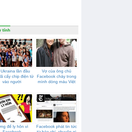
 tính
 Ukraina lần đầu
Vợ của ông chủ
đã cấy chip điện tử
Facebook chảy trong
vào người
mình dòng máu Việt
ng để ly hôn vì
Facebook phát tin tức
Facebook
từ báo chí, chuyện gì