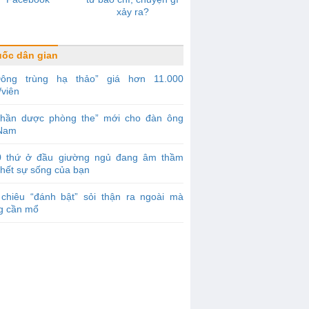
xảy ra?
ốc dân gian
Đông trùng hạ thảo” giá hơn 11.000
/viên
Thần dược phòng the” mới cho đàn ông
 Nam
0 thứ ở đầu giường ngủ đang âm thầm
chết sự sống của bạn
 chiêu “đánh bật” sỏi thận ra ngoài mà
g cần mổ