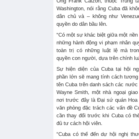
Ông Frank Calzón, thuộc Trung t
Washington, nói rằng Cuba đã khô
dân chủ và – không như Venezue
quyền do dân bầu lên.
“Có một sự khác biệt giữa một nền
những hành động vi phạm nhân quy
toàn trị có những luật lệ mà tro
quyền con người, dựa trên chính lu
Sự hiện diện của Cuba tại hội n
phần lớn sẽ mang tính cách tượng
tên Cuba trên danh sách các nước
Wayne Smith, một nhà ngoại giao 
nơi trước đây là Đại sứ quán Hoa 
văn phòng đặc trách các vấn đề C
cần thay đổi trước khi Cuba có t
đủ tư cách hội viên.
“Cuba có thể đến dự hội nghị th