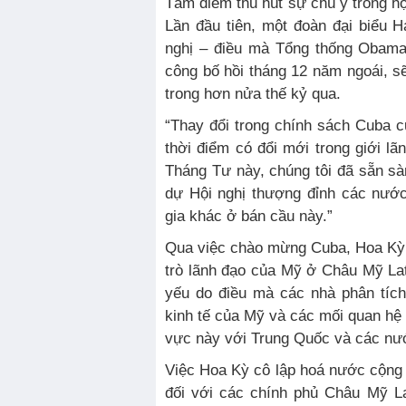
Tâm điểm thu hút sự chú ý trong hộ
Lần đầu tiên, một đoàn đại biểu 
nghị – điều mà Tổng thống Obama
công bố hồi tháng 12 năm ngoái, sẽ
trong hơn nửa thế kỷ qua.
“Thay đổi trong chính sách Cuba củ
thời điểm có đổi mới trong giới 
Tháng Tư này, chúng tôi đã sẵn s
dự Hội nghị thượng đỉnh các nướ
gia khác ở bán cầu này.”
Qua việc chào mừng Cuba, Hoa Kỳ 
trò lãnh đạo của Mỹ ở Châu Mỹ Lati
yếu do điều mà các nhà phân tích
kinh tế của Mỹ và các mối quan hệ
vực này với Trung Quốc và các nư
Việc Hoa Kỳ cô lập hoá nước cộng
đối với các chính phủ Châu Mỹ La