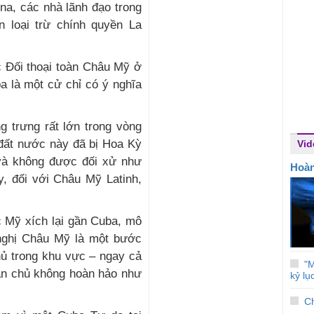
na, các nhà lãnh đạo trong
n loại trừ chính quyền La
c Đối thoại toàn Châu Mỹ ở
a là một cử chỉ có ý nghĩa
 trưng rất lớn trong vòng
 đất nước này đã bị Hoa Kỳ
Vid
 và không được đối xử như
Hoà
y, đối với Châu Mỹ Latinh,
 Mỹ xích lại gần Cuba, mô
 nghị Châu Mỹ là một bước
chủ trong khu vực – ngay cả
"M
ân chủ không hoàn hảo như
kỷ lụ
Ch