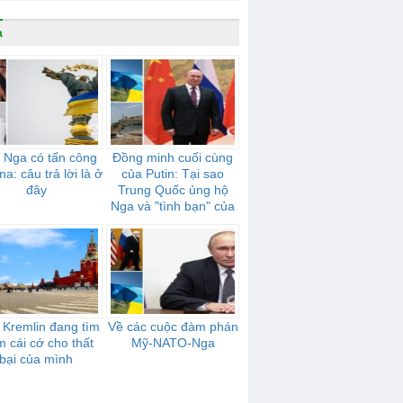
a
 Nga có tấn công
Đồng minh cuối cùng
na: câu trả lời là ở
của Putin: Tại sao
đây
Trung Quốc ủng hộ
Nga và "tình bạn" của
họ mạnh mẽ như thế
nào
 Kremlin đang tìm
Về các cuộc đàm phán
m cái cớ cho thất
Mỹ-NATO-Nga
bại của mình