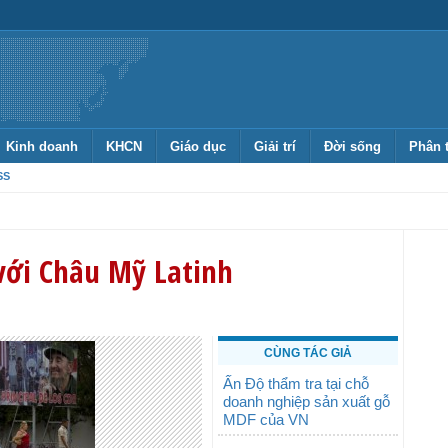
Kinh doanh
KHCN
Giáo dục
Giải trí
Đời sống
Phân 
SS
với Châu Mỹ Latinh
CÙNG TÁC GIẢ
Ấn Độ thẩm tra tại chỗ
doanh nghiệp sản xuất gỗ
MDF của VN