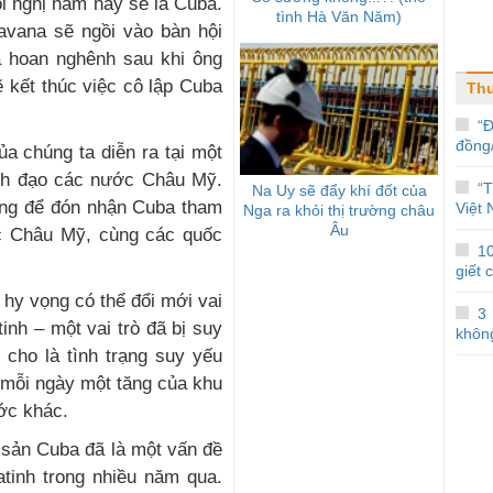
i nghị năm nay sẽ là Cuba.
tình Hà Văn Năm)
Havana sẽ ngồi vào bàn hội
 hoan nghênh sau khi ông
 kết thúc việc cô lập Cuba
Thu
“
đồng
a chúng ta diễn ra tại một
lãnh đạo các nước Châu Mỹ.
“
Na Uy sẽ đẩy khí đốt của
àng để đón nhận Cuba tham
Việt
Nga ra khỏi thị trường châu
Âu
c Châu Mỹ, cùng các quốc
1
giết 
hy vọng có thể đổi mới vai
3
nh – một vai trò đã bị suy
khôn
 cho là tình trạng suy yếu
 mỗi ngày một tăng của khu
ớc khác.
 sản Cuba đã là một vấn đề
tinh trong nhiều năm qua.