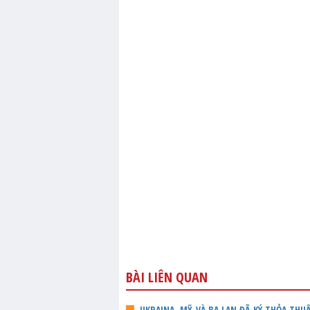
BÀI LIÊN QUAN
UKRAINA, MỸ VÀ BA LAN ĐÃ KÝ THỎA TH