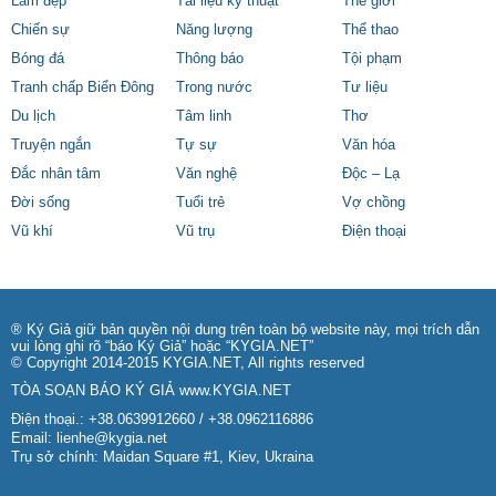
Làm đẹp
Tài liệu kỹ thuật
Thế giới
Chiến sự
Năng lượng
Thể thao
Bóng đá
Thông báo
Tội phạm
Tranh chấp Biển Đông
Trong nước
Tư liệu
Du lịch
Tâm linh
Thơ
Truyện ngắn
Tự sự
Văn hóa
Đắc nhân tâm
Văn nghệ
Độc – Lạ
Đời sống
Tuổi trẻ
Vợ chồng
Vũ khí
Vũ trụ
Điện thoại
® Ký Giả giữ bản quyền nội dung trên toàn bộ website này, mọi trích dẫn
vui lòng ghi rõ “báo Ký Giả” hoặc “KYGIA.NET”
© Copyright 2014-2015 KYGIA.NET, All rights reserved
TÒA SOẠN BÁO KÝ GIẢ
www.KYGIA.NET
Điện thoại.: +38.0639912660 / +38.0962116886
Email:
lienhe@kygia.net
Trụ sở chính: Maidan Square #1, Kiev, Ukraina