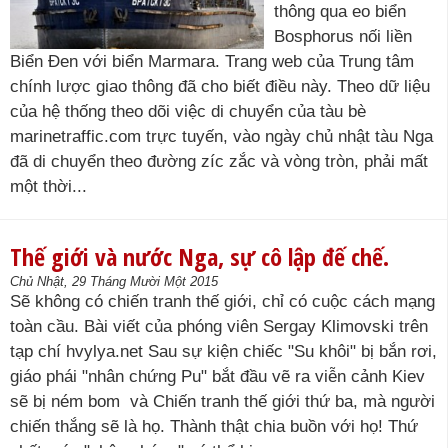
thông qua eo biển
Bosphorus nối liền
Biển Đen với biển Marmara. Trang web của Trung tâm
chính lược giao thông đã cho biết điều này. Theo dữ liệu
của hệ thống theo dõi việc di chuyển của tàu bè
marinetraffic.com trực tuyến, vào ngày chủ nhật tàu Nga
đã di chuyển theo đường zíc zắc và vòng tròn, phải mất
một thời...
Thế giới và nước Nga, sự cô lập đế chế.
Chủ Nhật, 29 Tháng Mười Một 2015
Sẽ không có chiến tranh thế giới, chỉ có cuộc cách mạng
toàn cầu. Bài viết của phóng viên Sergay Klimovski trên
tạp chí hvylya.net Sau sự kiện chiếc "Su khôi" bị bắn rơi,
giáo phái "nhân chứng Pu" bắt đầu vẽ ra viễn cảnh Kiev
sẽ bị ném bom và Chiến tranh thế giới thứ ba, mà người
chiến thắng sẽ là họ. Thành thật chia buồn với họ! Thứ