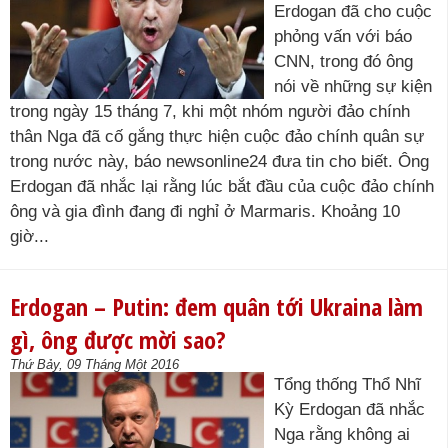
Erdogan đã cho cuộc
phỏng vấn với báo
CNN, trong đó ông
nói về những sự kiện
trong ngày 15 tháng 7, khi một nhóm người đảo chính
thân Nga đã cố gắng thực hiện cuộc đảo chính quân sự
trong nước này, báo newsonline24 đưa tin cho biết. Ông
Erdogan đã nhắc lại rằng lúc bắt đầu của cuộc đảo chính
ông và gia đình đang đi nghỉ ở Marmaris. Khoảng 10
giờ...
Erdogan – Putin: đem quân tới Ukraina làm
gì, ông được mời sao?
Thứ Bảy, 09 Tháng Một 2016
Tổng thống Thổ Nhĩ
Kỳ Erdogan đã nhắc
Nga rằng không ai