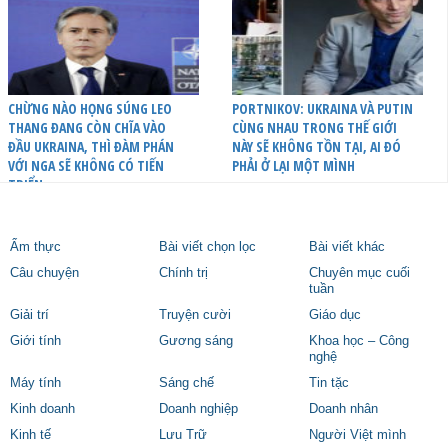
CHỪNG NÀO HỌNG SÚNG LEO
PORTNIKOV: UKRAINA VÀ PUTIN
THANG ĐANG CÒN CHĨA VÀO
CÙNG NHAU TRONG THẾ GIỚI
ĐẦU UKRAINA, THÌ ĐÀM PHÁN
NÀY SẼ KHÔNG TỒN TẠI, AI ĐÓ
VỚI NGA SẼ KHÔNG CÓ TIẾN
PHẢI Ở LẠI MỘT MÌNH
TRIỂN
Ẩm thực
Bài viết chọn lọc
Bài viết khác
Câu chuyện
Chính trị
Chuyên mục cuối
tuần
Giải trí
Truyện cười
Giáo dục
Giới tính
Gương sáng
Khoa học – Công
nghệ
Máy tính
Sáng chế
Tin tặc
Kinh doanh
Doanh nghiệp
Doanh nhân
Kinh tế
Lưu Trữ
Người Việt mình