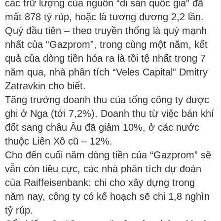
các trữ lượng của nguồn “di sản quốc gia” đã
mất 878 tỷ rúp, hoặc là tương đương 2,2 lần.
Quý đầu tiên – theo truyền thống là quý mạnh
nhất của “Gazprom”, trong cùng một năm, kết
quả của dòng tiền hóa ra là tồi tệ nhất trong 7
năm qua, nhà phân tích “Veles Capital” Dmitry
Zatravkin cho biết.
Tăng trưởng doanh thu của tổng công ty được
ghi ở Nga (tới 7,2%). Doanh thu từ việc bán khí
đốt sang châu Âu đã giảm 10%, ở các nước
thuộc Liên Xô cũ – 12%.
Cho đến cuối năm dòng tiền của “Gazprom” sẽ
vẫn còn tiêu cực, các nhà phân tích dự đoán
của Raiffeisenbank: chi cho xây dựng trong
năm nay, công ty có kế hoạch sẽ chi 1,8 nghìn
tỷ rúp.