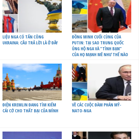
LIỆU NGA CÓ TẤN CÔNG
ĐỒNG MINH CUỐI CÙNG CỦA
UKRAINA: CÂU TRẢ LỜI LÀ Ở ĐÂY
PUTIN: TẠI SAO TRUNG QUỐC
ỦNG HỘ NGA VÀ “TÌNH BẠN”
CỦA HỌ MẠNH MẼ NHƯ THẾ NÀO
ĐIỆN KREMLIN ĐANG TÌM KIẾM
VỀ CÁC CUỘC ĐÀM PHÁN MỸ-
CÁI CỚ CHO THẤT BẠI CỦA MÌNH
NATO-NGA