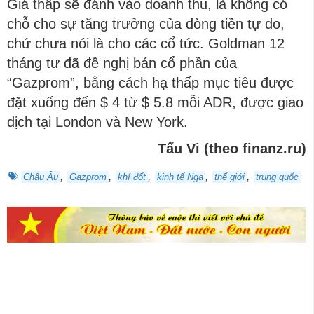
Giá thấp sẽ đánh vào doanh thu, là không có
chỗ cho sự tăng trưởng của dòng tiền tự do,
chứ chưa nói là cho các cổ tức. Goldman 12
tháng tư đã đề nghị bán cổ phần của
“Gazprom”, bằng cách hạ thấp mục tiêu được
đặt xuống đến $ 4 từ $ 5.8 mỗi ADR, được giao
dịch tại London và New York.
Tẩu Vi (theo finanz.ru)
,
,
,
,
,
Châu Âu
Gazprom
khí đốt
kinh tế Nga
thế giới
trung quốc