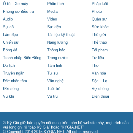
Ô tô – Xe máy
Phân tích
Pháp luật
Phóng sự điều tra
Media
Photo
Audio
Video
Quân sự
Sự cố
Sự kiện
Sức khỏe
Làm đẹp
Tài liệu kỹ thuật
Thế giới
Chiến sự
Năng lượng
Thể thao
Bóng đá
Thông báo
Tội phạm
Tranh chấp Biển Đông
Trong nước
Tư liệu
Du lịch
Tâm linh
Thơ
Truyện ngắn
Tự sự
Văn hóa
Đắc nhân tâm
Văn nghệ
Độc – Lạ
Đời sống
Tuổi trẻ
Vợ chồng
Vũ khí
Vũ trụ
Điện thoại
® Ký Giả giữ bản quyền nội dung trên toàn bộ website này, mọi trích dẫn
vui lòng ghi rõ “báo Ký Giả” hoặc “KYGIA.NET”
© Copyright 2014-2015 KYGIA.NET, All rights reserved