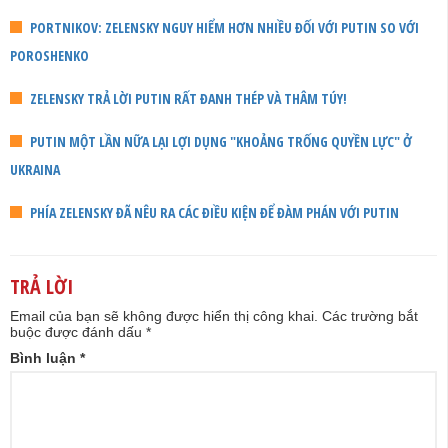
PORTNIKOV: ZELENSKY NGUY HIỂM HƠN NHIỀU ĐỐI VỚI PUTIN SO VỚI
POROSHENKO
ZELENSKY TRẢ LỜI PUTIN RẤT ĐANH THÉP VÀ THÂM TÚY!
PUTIN MỘT LẦN NỮA LẠI LỢI DỤNG "KHOẢNG TRỐNG QUYỀN LỰC" Ở
UKRAINA
PHÍA ZELENSKY ĐÃ NÊU RA CÁC ĐIỀU KIỆN ĐỂ ĐÀM PHÁN VỚI PUTIN
TRẢ LỜI
Email của bạn sẽ không được hiển thị công khai.
Các trường bắt
buộc được đánh dấu
*
Bình luận
*