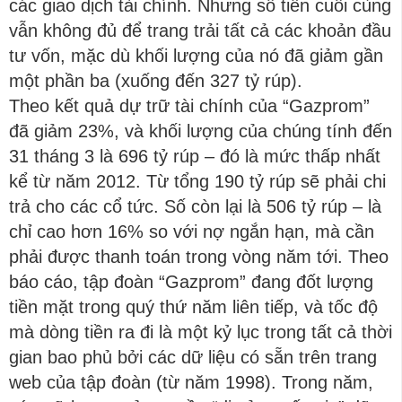
các giao dịch tài chính. Nhưng số tiền cuối cùng
vẫn không đủ để trang trải tất cả các khoản đầu
tư vốn, mặc dù khối lượng của nó đã giảm gần
một phần ba (xuống đến 327 tỷ rúp).
Theo kết quả dự trữ tài chính của “Gazprom”
đã giảm 23%, và khối lượng của chúng tính đến
31 tháng 3 là 696 tỷ rúp – đó là mức thấp nhất
kể từ năm 2012. Từ tổng 190 tỷ rúp sẽ phải chi
trả cho các cổ tức. Số còn lại là 506 tỷ rúp – là
chỉ cao hơn 16% so với nợ ngắn hạn, mà cần
phải được thanh toán trong vòng năm tới. Theo
báo cáo, tập đoàn “Gazprom” đang đốt lượng
tiền mặt trong quý thứ năm liên tiếp, và tốc độ
mà dòng tiền ra đi là một kỷ lục trong tất cả thời
gian bao phủ bởi các dữ liệu có sẵn trên trang
web của tập đoàn (từ năm 1998). Trong năm,