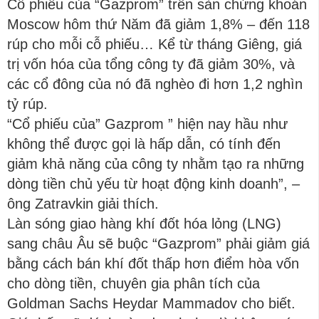
Cổ phiếu của “Gazprom” trên sàn chứng khoán
Moscow hôm thứ Năm đã giảm 1,8% – đến 118
rúp cho mỗi cỗ phiếu… Kể từ tháng Giêng, giá
trị vốn hóa của tổng công ty đã giảm 30%, và
các cổ đông của nó đã nghèo đi hơn 1,2 nghìn
tỷ rúp.
“Cổ phiếu của” Gazprom ” hiện nay hầu như
không thể được gọi là hấp dẫn, có tính đến
giảm khả năng của công ty nhằm tạo ra những
dòng tiền chủ yếu từ hoạt động kinh doanh”, –
ông Zatravkin giải thích.
Làn sóng giao hàng khí đốt hóa lỏng (LNG)
sang châu Âu sẽ buộc “Gazprom” phải giảm giá
bằng cách bán khí đốt thấp hơn điểm hòa vốn
cho dòng tiền, chuyên gia phân tích của
Goldman Sachs Heydar Mammadov cho biết.