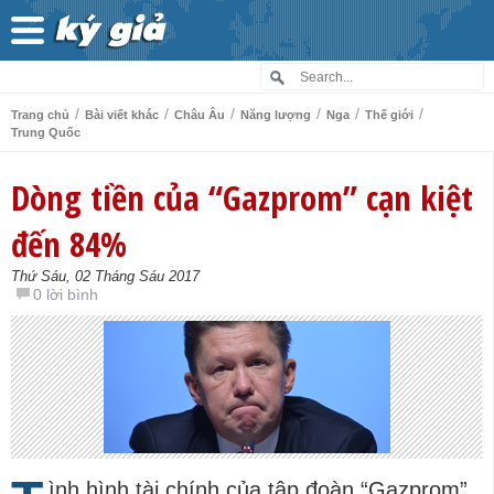
/
/
/
/
/
/
Trang chủ
Bài viết khác
Châu Âu
Năng lượng
Nga
Thế giới
Trung Quốc
Dòng tiền của “Gazprom” cạn kiệt
đến 84%
Thứ Sáu, 02 Tháng Sáu 2017
0 lời bình
ình hình tài chính của tập đoàn “Gazprom”