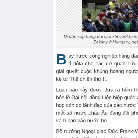
Di dân xếp hàng dài sau khi vượt biên 
Zakany ở Hungary, ngà
B
ảy nước công nghiệp hàng đầu
tỉ đôla cho các cơ quan cứu
giải quyết cuộc khủng hoảng người 
kể từ Thế chiến thứ II.
Loan báo này được đưa ra hôm th
bên lề Ðại hội đồng Liên hiệp quố
họp còn có lãnh đạo của các nước 
một số nước châu Âu đang đối phó
và tị nạn vào nước họ.
Bộ trưởng Ngoại giao Đức Frank-Wa