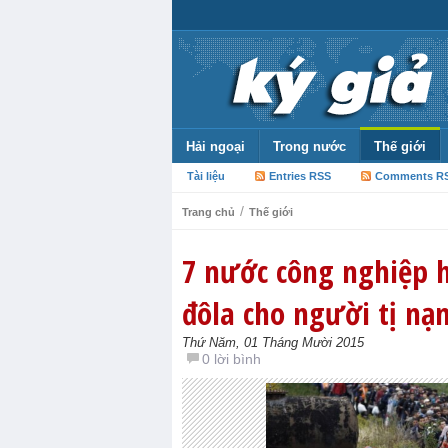
Hải ngoại
Trong nước
Thế giới
Tài liệu
Entries RSS
Comments R
/
Trang chủ
Thế giới
7 nước công nghiệp h
đôla cho người tị nạ
Thứ Năm, 01 Tháng Mười 2015
0 lời bình