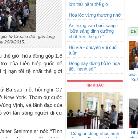
lớn thứ năm thế giới
Hoa lộc vừng thương nhớ
Ăn trứng vào buổi sáng -
“bữa sáng dinh dưỡng
Chí
nhất trên thế giới”
giới từ Croatia đến gần làng
y 26/9/2015.
Hú vía - chuyện vui cuối
tuần
 thế giới hứa đóng góp 1,8
Đông này đừng bỏ lỡ họa
 trợ của Liên hiệp quốc để
tiết "nanh sói"
tị nạn tồi tệ nhất thế giới
Giới
Xuâ
TIN KHÁC
ứ Ba sau một hội nghị G7
c ở New York. Tham dự cuộc
Vùng Vịnh, và lãnh đạo của
 với làn sóng người di cư
lter Steinmeier nói: “Tình
Nhậ
Công an dùng nhục hình
cho 