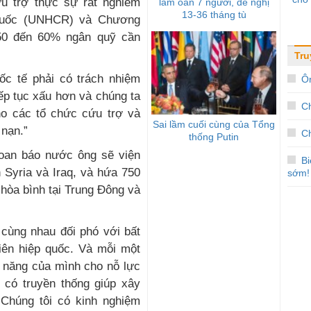
cứu trợ thực sự rất nghiêm
làm oan 7 người, đề nghị
13-36 tháng tù
 quốc (UNHCR) và Chương
 50 đến 60% ngân quỹ cần
Tru
ốc tế phải có trách nhiệm
Ôn
ếp tục xấu hơn và chúng ta
C
o các tổ chức cứu trợ và
Sai lầm cuối cùng của Tổng
 nạn.”
Ch
thống Putin
oan báo nước ông sẽ viện
B
n Syria và Iraq, và hứa 750
sớm!
 hòa bình tại Trung Ðông và
 cùng nhau đối phó với bất
iên hiệp quốc. Và mỗi một
 năng của mình cho nỗ lực
 có truyền thống giúp xây
 Chúng tôi có kinh nghiệm