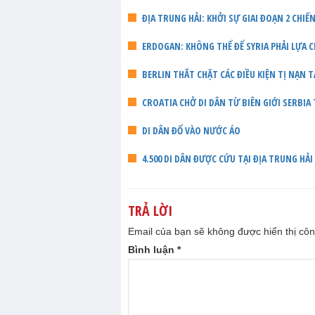
ĐỊA TRUNG HẢI: KHỞI SỰ GIAI ĐOẠN 2 CHI
ERDOGAN: KHÔNG THỂ ĐỂ SYRIA PHẢI LỰA C
BERLIN THẮT CHẶT CÁC ĐIỀU KIỆN TỊ NẠN T
CROATIA CHỞ DI DÂN TỪ BIÊN GIỚI SERBIA
DI DÂN ĐỔ VÀO NƯỚC ÁO
4.500 DI DÂN ĐƯỢC CỨU TẠI ĐỊA TRUNG HẢI
TRẢ LỜI
Email của bạn sẽ không được hiển thị côn
Bình luận
*