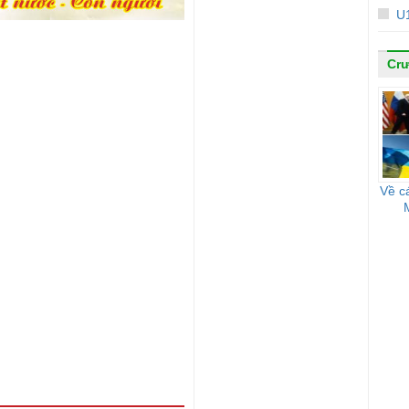
U1
Cr
Về c