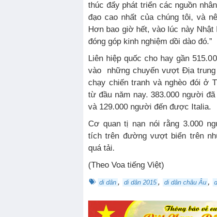
thúc đẩy phát triển các nguồn nhân
đạo cao nhất của chúng tôi, và 
Hơn bao giờ hết, vào lúc này Nhậ
đóng góp kinh nghiệm dồi dào đó.”
Liên hiệp quốc cho hay gần 515.00
vào những chuyến vượt Ðịa trung 
chạy chiến tranh và nghèo đói ở 
từ đầu năm nay. 383.000 người đã
và 129.000 người đến được Italia.
Cơ quan tị nạn nói rằng 3.000 n
tích trên đường vượt biển trên n
quá tải.
(Theo Voa tiếng Việt)
,
,
,
di dân
di dân 2015
di dân châu Âu
d