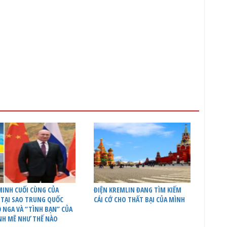
INH CUỐI CÙNG CỦA
ĐIỆN KREMLIN ĐANG TÌM KIẾM
 TẠI SAO TRUNG QUỐC
CÁI CỚ CHO THẤT BẠI CỦA MÌNH
 NGA VÀ “TÌNH BẠN” CỦA
NH MẼ NHƯ THẾ NÀO