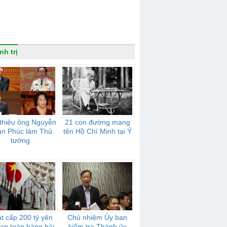
nh trị
 thiệu ông Nguyễn
21 con đường mang
n Phúc làm Thủ
tên Hồ Chí Minh tại Ý
tướng
t cấp 200 tỷ yên
Chủ nhiệm Ủy ban
an toàn hàng hải
kiểm tra Thành ủy