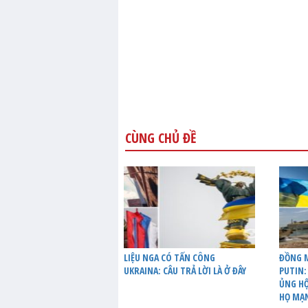
CÙNG CHỦ ĐỀ
LIỆU NGA CÓ TẤN CÔNG
ĐỒNG M
UKRAINA: CÂU TRẢ LỜI LÀ Ở ĐÂY
PUTIN:
ỦNG HỘ
HỌ MẠ