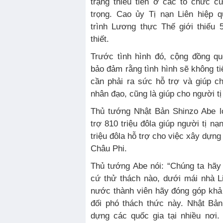
trạng thiếu tiền ở các tổ chức 
trọng. Cao ủy Tị nạn Liên hiệp
trình Lương thực Thế giới thiếu
thiết.
Trước tình hình đó, cộng đồng qu
bảo đảm rằng tình hình sẽ không ti
cần phải ra sức hỗ trợ và giúp ch
nhân đạo, cũng là giúp cho người tị
Thủ tướng Nhật Bản Shinzo Abe l
trợ 810 triệu đôla giúp người tị nạ
triệu đôla hỗ trợ cho việc xây dựng
Châu Phi.
Thủ tướng Abe nói: “Chúng ta hãy
cứ thử thách nào, dưới mái nhà L
nước thành viên hãy đóng góp khả
đối phó thách thức này. Nhật Bản
dựng các quốc gia tại nhiều nơi.