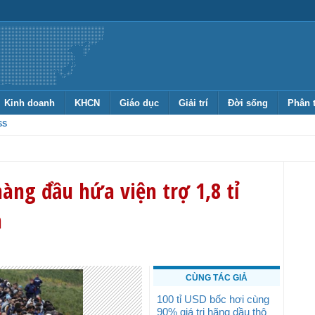
Kinh doanh
KHCN
Giáo dục
Giải trí
Đời sống
Phân 
SS
àng đầu hứa viện trợ 1,8 tỉ
n
CÙNG TÁC GIẢ
100 tỉ USD bốc hơi cùng
90% giá trị hãng dầu thô