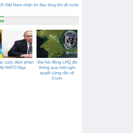
9 Việt Nam nhận tin đau lòng khi về nước
ưm
ác cuộc đàm phán
Đại hội đồng LHQ đã
Mỹ-NATO-Nga
thông qua một nghị
quyết cứng rắn về
Crưm