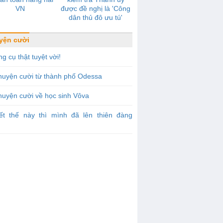
VN
được đề nghị là 'Công
dân thủ đô ưu tú'
yện cười
g cụ thật tuyệt vời!
huyện cười từ thành phố Odessa
uyện cười về học sinh Vôva
iết thế này thì mình đã lên thiên đàng