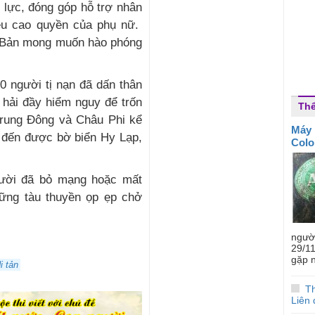
 lực, đóng góp hỗ trợ nhân
nêu cao quyền của phụ nữ.
t Bản mong muốn hào phóng
0 người tị nạn đã dấn thân
hải đầy hiểm nguy để trốn
Thể
Trung Ðông và Châu Phi kể
Máy 
 đến được bờ biển Hy Lạp,
Colo
gười đã bỏ mạng hoặc mất
hững tàu thuyền ọp ẹp chở
ngườ
29/1
gặp n
i tản
Th
Liên 