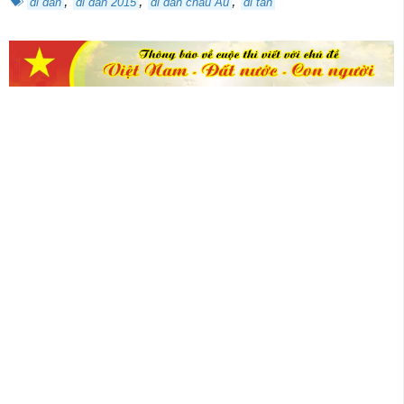
,
,
,
di dân
di dân 2015
di dân châu Âu
di tản