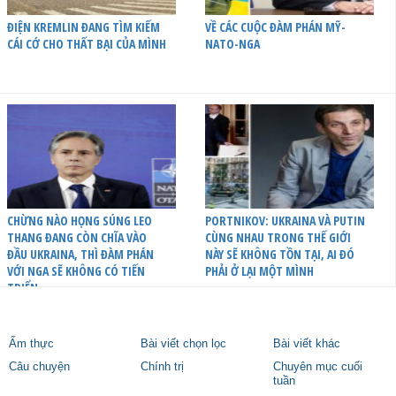
ĐIỆN KREMLIN ĐANG TÌM KIẾM
VỀ CÁC CUỘC ĐÀM PHÁN MỸ-
CÁI CỚ CHO THẤT BẠI CỦA MÌNH
NATO-NGA
CHỪNG NÀO HỌNG SÚNG LEO
PORTNIKOV: UKRAINA VÀ PUTIN
THANG ĐANG CÒN CHĨA VÀO
CÙNG NHAU TRONG THẾ GIỚI
ĐẦU UKRAINA, THÌ ĐÀM PHÁN
NÀY SẼ KHÔNG TỒN TẠI, AI ĐÓ
VỚI NGA SẼ KHÔNG CÓ TIẾN
PHẢI Ở LẠI MỘT MÌNH
TRIỂN
Ẩm thực
Bài viết chọn lọc
Bài viết khác
Câu chuyện
Chính trị
Chuyên mục cuối
tuần