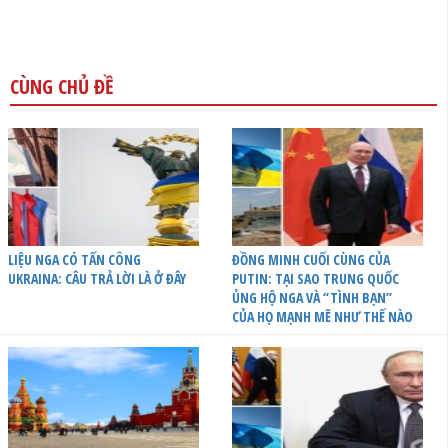
CÙNG CHỦ ĐỀ
LIỆU NGA CÓ TẤN CÔNG
ĐỒNG MINH CUỐI CÙNG CỦA
UKRAINA: CÂU TRẢ LỜI LÀ Ở ĐÂY
PUTIN: TẠI SAO TRUNG QUỐC
ỦNG HỘ NGA VÀ “TÌNH BẠN”
CỦA HỌ MẠNH MẼ NHƯ THẾ NÀO