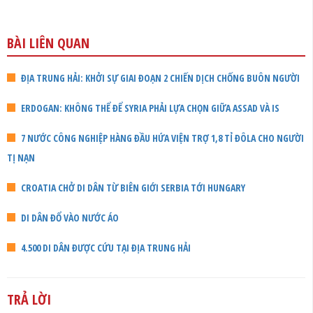
BÀI LIÊN QUAN
ĐỊA TRUNG HẢI: KHỞI SỰ GIAI ĐOẠN 2 CHIẾN DỊCH CHỐNG BUÔN NGƯỜI
ERDOGAN: KHÔNG THỂ ĐỂ SYRIA PHẢI LỰA CHỌN GIỮA ASSAD VÀ IS
7 NƯỚC CÔNG NGHIỆP HÀNG ĐẦU HỨA VIỆN TRỢ 1,8 TỈ ĐÔLA CHO NGƯỜI
TỊ NẠN
CROATIA CHỞ DI DÂN TỪ BIÊN GIỚI SERBIA TỚI HUNGARY
DI DÂN ĐỔ VÀO NƯỚC ÁO
4.500 DI DÂN ĐƯỢC CỨU TẠI ĐỊA TRUNG HẢI
TRẢ LỜI