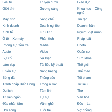
Giải trí
Truyện cười
Giáo dục
Giới tính
Gương sáng
Khoa học – Công
nghệ
Máy tính
Sáng chế
Tin tặc
Kinh doanh
Doanh nghiệp
Doanh nhân
Kinh tế
Lưu Trữ
Người Việt mình
Ô tô – Xe máy
Phân tích
Pháp luật
Phóng sự điều tra
Media
Photo
Audio
Video
Quân sự
Sự cố
Sự kiện
Sức khỏe
Làm đẹp
Tài liệu kỹ thuật
Thế giới
Chiến sự
Năng lượng
Thể thao
Bóng đá
Thông báo
Tội phạm
Tranh chấp Biển Đông
Trong nước
Tư liệu
Du lịch
Tâm linh
Thơ
Truyện ngắn
Tự sự
Văn hóa
Đắc nhân tâm
Văn nghệ
Độc – Lạ
Đời sống
Tuổi trẻ
Vợ chồng