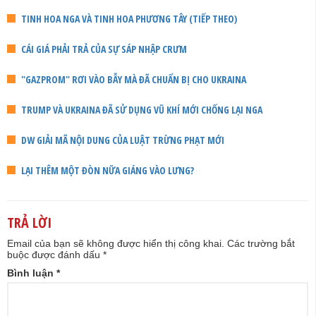
TINH HOA NGA VÀ TINH HOA PHƯƠNG TÂY (TIẾP THEO)
CÁI GIÁ PHẢI TRẢ CỦA SỰ SÁP NHẬP CRƯM
"GAZPROM" RƠI VÀO BẪY MÀ ĐÃ CHUẨN BỊ CHO UKRAINA
TRUMP VÀ UKRAINA ĐÃ SỬ DỤNG VŨ KHÍ MỚI CHỐNG LẠI NGA
DW GIẢI MÃ NỘI DUNG CỦA LUẬT TRỪNG PHẠT MỚI
LẠI THÊM MỘT ĐÒN NỮA GIÁNG VÀO LƯNG?
TRẢ LỜI
Email của bạn sẽ không được hiển thị công khai.
Các trường bắt
buộc được đánh dấu
*
Bình luận
*