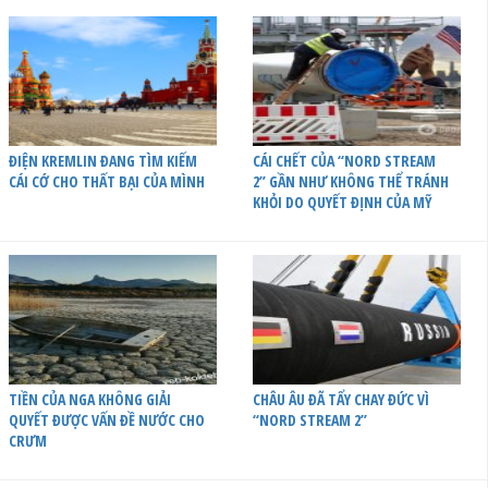
ĐIỆN KREMLIN ĐANG TÌM KIẾM
CÁI CHẾT CỦA “NORD STREAM
CÁI CỚ CHO THẤT BẠI CỦA MÌNH
2” GẦN NHƯ KHÔNG THỂ TRÁNH
KHỎI DO QUYẾT ĐỊNH CỦA MỸ
TIỀN CỦA NGA KHÔNG GIẢI
CHÂU ÂU ĐÃ TẨY CHAY ĐỨC VÌ
QUYẾT ĐƯỢC VẤN ĐỀ NƯỚC CHO
“NORD STREAM 2”
CRƯM