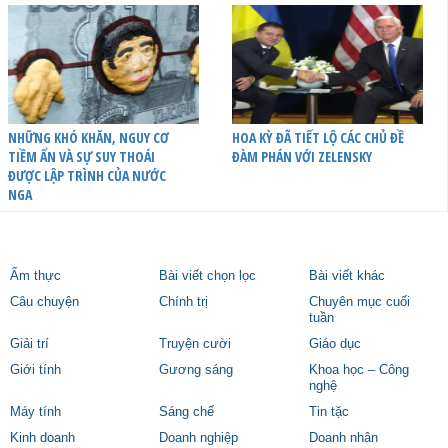
NHỮNG KHÓ KHĂN, NGUY CƠ
HOA KỲ ĐÃ TIẾT LỘ CÁC CHỦ ĐỀ
TIỀM ẨN VÀ SỰ SUY THOÁI
ĐÀM PHÁN VỚI ZELENSKY
ĐƯỢC LẬP TRÌNH CỦA NƯỚC
NGA
Ẩm thực
Bài viết chọn lọc
Bài viết khác
Câu chuyện
Chính trị
Chuyên mục cuối
tuần
Giải trí
Truyện cười
Giáo dục
Giới tính
Gương sáng
Khoa học – Công
nghệ
Máy tính
Sáng chế
Tin tặc
Kinh doanh
Doanh nghiệp
Doanh nhân