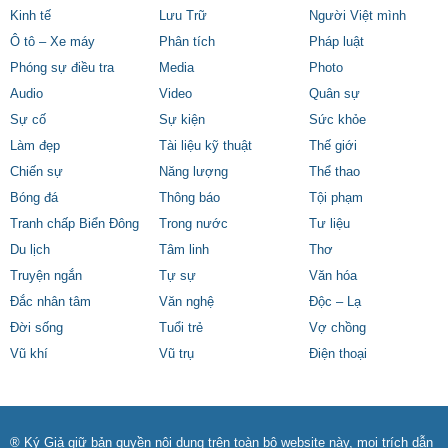
Kinh tế
Lưu Trữ
Người Việt mình
Ô tô – Xe máy
Phân tích
Pháp luật
Phóng sự điều tra
Media
Photo
Audio
Video
Quân sự
Sự cố
Sự kiện
Sức khỏe
Làm đẹp
Tài liệu kỹ thuật
Thế giới
Chiến sự
Năng lượng
Thể thao
Bóng đá
Thông báo
Tội phạm
Tranh chấp Biển Đông
Trong nước
Tư liệu
Du lịch
Tâm linh
Thơ
Truyện ngắn
Tự sự
Văn hóa
Đắc nhân tâm
Văn nghệ
Độc – Lạ
Đời sống
Tuổi trẻ
Vợ chồng
Vũ khí
Vũ trụ
Điện thoại
® Ký Giả giữ bản quyền nội dung trên toàn bộ website này, mọi trích dẫn