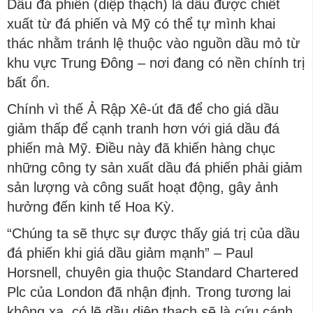
Dầu đá phiến (diệp thạch) là dầu được chiết
xuất từ đá phiến và Mỹ có thể tự mình khai
thác nhằm tránh lệ thuộc vào nguồn dầu mỏ từ
khu vực Trung Đông – nơi đang có nền chính trị
bất ổn.
Chính vì thế Ả Rập Xê-út đã để cho giá dầu
giảm thấp để cạnh tranh hơn với giá dầu đá
phiến mà Mỹ. Điều này đã khiến hàng chục
những công ty sản xuất dầu đá phiến phải giảm
sản lượng và công suất hoạt động, gây ảnh
hưởng đến kinh tế Hoa Kỳ.
“Chúng ta sẽ thực sự được thấy giá trị của dầu
đá phiến khi giá dầu giảm mạnh” – Paul
Horsnell, chuyên gia thuộc Standard Chartered
Plc của London đã nhận định. Trong tương lai
không xa, có lẽ dầu diệp thạch sẽ là cứu cánh