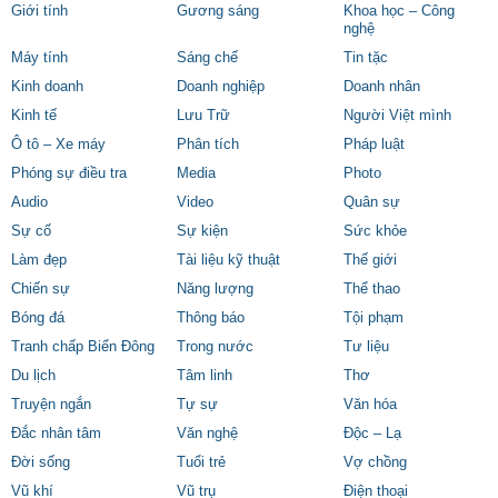
Giới tính
Gương sáng
Khoa học – Công
nghệ
Máy tính
Sáng chế
Tin tặc
Kinh doanh
Doanh nghiệp
Doanh nhân
Kinh tế
Lưu Trữ
Người Việt mình
Ô tô – Xe máy
Phân tích
Pháp luật
Phóng sự điều tra
Media
Photo
Audio
Video
Quân sự
Sự cố
Sự kiện
Sức khỏe
Làm đẹp
Tài liệu kỹ thuật
Thế giới
Chiến sự
Năng lượng
Thể thao
Bóng đá
Thông báo
Tội phạm
Tranh chấp Biển Đông
Trong nước
Tư liệu
Du lịch
Tâm linh
Thơ
Truyện ngắn
Tự sự
Văn hóa
Đắc nhân tâm
Văn nghệ
Độc – Lạ
Đời sống
Tuổi trẻ
Vợ chồng
Vũ khí
Vũ trụ
Điện thoại