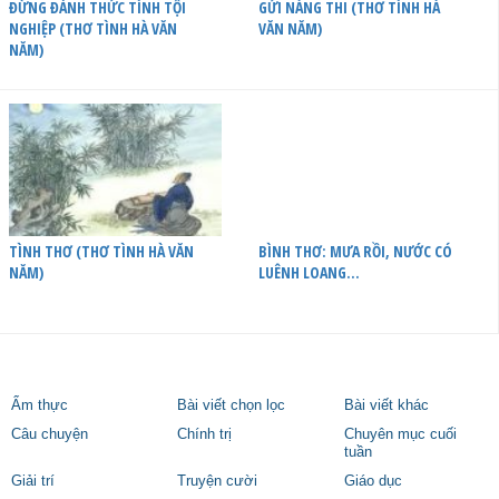
ĐỪNG ĐÁNH THỨC TÌNH TỘI
GỬI NÀNG THI (THƠ TÌNH HÀ
NGHIỆP (THƠ TÌNH HÀ VĂN
VĂN NĂM)
NĂM)
TÌNH THƠ (THƠ TÌNH HÀ VĂN
BÌNH THƠ: MƯA RỒI, NƯỚC CÓ
NĂM)
LUÊNH LOANG…
Ẩm thực
Bài viết chọn lọc
Bài viết khác
Câu chuyện
Chính trị
Chuyên mục cuối
tuần
Giải trí
Truyện cười
Giáo dục