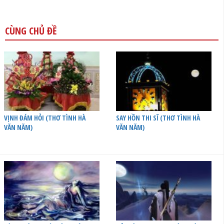
CÙNG CHỦ ĐỀ
VỊNH ĐÁM HỎI (THƠ TÌNH HÀ
SAY HỒN THI SĨ (THƠ TÌNH HÀ
VĂN NĂM)
VĂN NĂM)