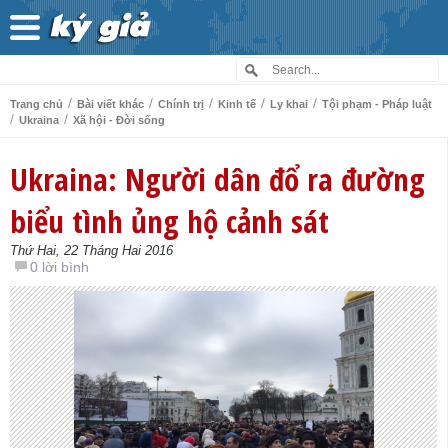
/
/
/
/
/
Trang chủ
Bài viết khác
Chính trị
Kinh tế
Ly khai
Tội phạm - Pháp luật
/
/
Ukraina
Xã hội - Đời sống
Ukraina: Người dân đổ ra đường
biểu tình ủng hộ cảnh sát
Thứ Hai, 22 Tháng Hai 2016
0 lời bình