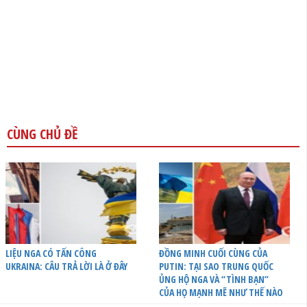
CÙNG CHỦ ĐỀ
LIỆU NGA CÓ TẤN CÔNG
ĐỒNG MINH CUỐI CÙNG CỦA
UKRAINA: CÂU TRẢ LỜI LÀ Ở ĐÂY
PUTIN: TẠI SAO TRUNG QUỐC
ỦNG HỘ NGA VÀ “TÌNH BẠN”
CỦA HỌ MẠNH MẼ NHƯ THẾ NÀO