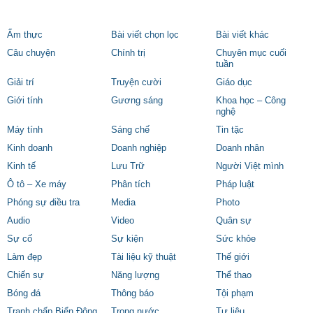
Ẩm thực
Bài viết chọn lọc
Bài viết khác
Câu chuyện
Chính trị
Chuyên mục cuối
tuần
Giải trí
Truyện cười
Giáo dục
Giới tính
Gương sáng
Khoa học – Công
nghệ
Máy tính
Sáng chế
Tin tặc
Kinh doanh
Doanh nghiệp
Doanh nhân
Kinh tế
Lưu Trữ
Người Việt mình
Ô tô – Xe máy
Phân tích
Pháp luật
Phóng sự điều tra
Media
Photo
Audio
Video
Quân sự
Sự cố
Sự kiện
Sức khỏe
Làm đẹp
Tài liệu kỹ thuật
Thế giới
Chiến sự
Năng lượng
Thể thao
Bóng đá
Thông báo
Tội phạm
Tranh chấp Biển Đông
Trong nước
Tư liệu