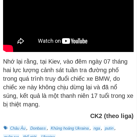
Nhớ lại rằng, tại Kiev, vào đêm ngày 07 tháng
hai lực lượng cảnh sát tuần tra đường phố
trong quá trình truy đuổi chiếc xe BMW, do
chiếc xe này không chịu dừng lại và đã nổ
súng, kết quả là một thanh niên 17 tuổi trong xe
bị thiệt mạng.
CK2 (theo liga)
,
,
,
,
,
Châu Âu
Donbass
Khủng hoảng Ukraina
nga
putin
,
,
quân sự
thế giới
Ukraina