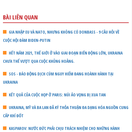
BÀI LIÊN QUAN
GIA NHẬP EU VÀ NATO, NHƯNG KHÔNG CÓ DONBASS - 9 CÂU HỎI VỀ
CUỘC HỘI ĐÀM BIDEN-PUTIN
HẾT NĂM 2021, THẾ GIỚI Ở VÀO GIAI ĐOẠN BIẾN ĐỘNG LỚN, UKRAINA
CHƯA THỂ VƯỢT QUA CUỘC KHỦNG HOẢNG.
SOS - BÁO ĐỘNG DỊCH CÚM NGUY HIỂM ĐANG HOÀNH HÀNH TẠI
UKRAINA
KẾT QUẢ CỦA CUỘC HỌP Ở PARIS: NÚI ẢO VỌNG BỊ XUA TAN
UKRAINA, MỸ VÀ BA LAN ĐÃ KÝ THỎA THUẬN ĐA DẠNG HÓA NGUỒN CUNG
CẤP KHÍ ĐỐT
KASPAROV: NƯỚC ĐỨC PHẢI CHỊU TRÁCH NHIỆM CHO NHỮNG HÀNH