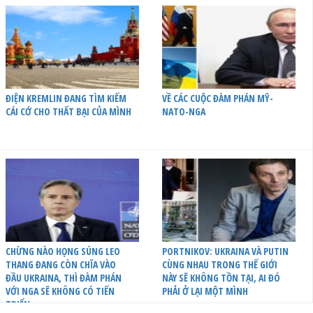
ĐIỆN KREMLIN ĐANG TÌM KIẾM
VỀ CÁC CUỘC ĐÀM PHÁN MỸ-
CÁI CỚ CHO THẤT BẠI CỦA MÌNH
NATO-NGA
CHỪNG NÀO HỌNG SÚNG LEO
PORTNIKOV: UKRAINA VÀ PUTIN
THANG ĐANG CÒN CHĨA VÀO
CÙNG NHAU TRONG THẾ GIỚI
ĐẦU UKRAINA, THÌ ĐÀM PHÁN
NÀY SẼ KHÔNG TỒN TẠI, AI ĐÓ
VỚI NGA SẼ KHÔNG CÓ TIẾN
PHẢI Ở LẠI MỘT MÌNH
TRIỂN