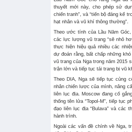
thuyết mới này, cho phép sử dụ
chiến tranh”, và “tiến bộ đáng kể tr
hạt nhân và vũ khí thông thường”.
Theo ước tính của Lầu Năm Góc, 
các lực lượng vũ trang “sẽ nhỏ hơn
thực hiện hiệu quả nhiều các nhi
dự đoán rằng, bất chấp những khó 
vũ trang của Nga trong năm 2015 
trận lớn và tiếp tục tái trang bị vũ k
Theo DIA, Nga sẽ tiếp tục củng 
nhân chiến lược của mình, nâng cấ
liên lục địa. Moscow đang cố gắn
thống tên lửa “Topol-M”, tiếp tục p
đạo liên lục địa “Bulava” và các t
hành trình.
Ngoài các vấn đề chính về Nga, t