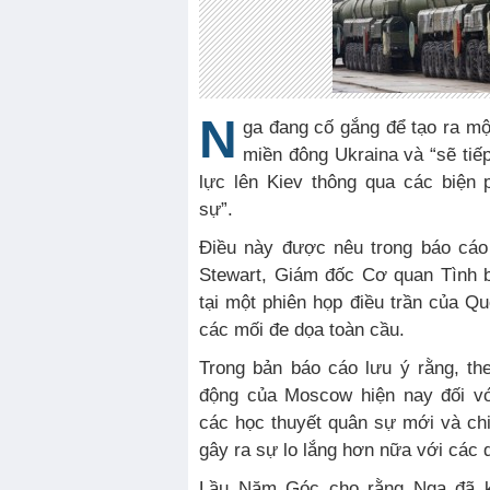
N
ga đang cố gắng để tạo ra một
miền đông Ukraina và “sẽ tiế
lực lên Kiev thông qua các biện
sự”.
Điều này được nêu trong báo cáo
Stewart, Giám đốc Cơ quan Tình
tại một phiên họp điều trần của Q
các mối đe dọa toàn cầu.
Trong bản báo cáo lưu ý rằng, th
động của Moscow hiện nay đối vớ
các học thuyết quân sự mới và ch
gây ra sự lo lắng hơn nữa với các q
Lầu Năm Góc cho rằng Nga đã k