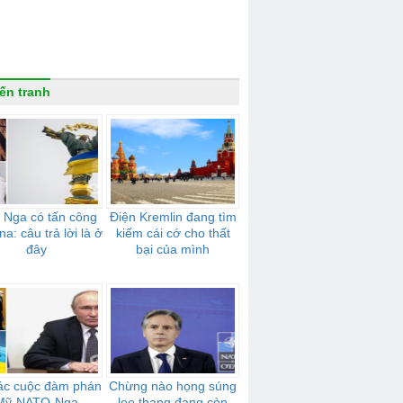
ến tranh
 Nga có tấn công
Điện Kremlin đang tìm
na: câu trả lời là ở
kiếm cái cớ cho thất
đây
bại của mình
ác cuộc đàm phán
Chừng nào họng súng
Mỹ-NATO-Nga
leo thang đang còn