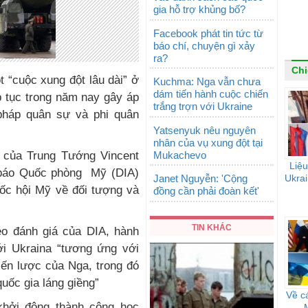
gia hỗ trợ khủng bố?
Facebook phát tin tức từ
báo chí, chuyện gì xảy
ra?
Chi
 “cuộc xung đột lâu dài” ở
Kuchma: Nga vẫn chưa
dám tiến hành cuộc chiến
p tục trong năm nay gây áp
trắng trợn với Ukraine
 pháp quân sự và phi quân
Yatsenyuk nêu nguyên
nhân của vụ xung đột tại
Mukachevo
 của Trung Tướng Vincent
Liệu
 báo Quốc phòng Mỹ (DIA)
Janet Nguyễn: 'Cộng
Ukrai
uốc hội Mỹ về đối tượng và
đồng cần phải đoàn kết'
TIN KHÁC
eo đánh giá của DIA, hành
i Ukraina “tương ứng với
iến lược của Nga, trong đó
uốc gia láng giềng”
Về c
hởi động thành công học