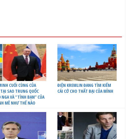
INH CUỐI CÙNG CỦA
ĐIỆN KREMLIN ĐANG TÌM KIẾM
 TẠI SAO TRUNG QUỐC
CÁI CỚ CHO THẤT BẠI CỦA MÌNH
 NGA VÀ “TÌNH BẠN” CỦA
NH MẼ NHƯ THẾ NÀO