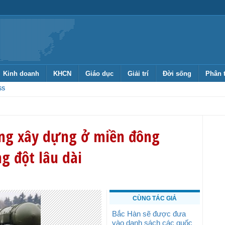
Kinh doanh
KHCN
Giáo dục
Giải trí
Đời sống
Phân 
SS
ng xây dựng ở miền đông
g đột lâu dài
CÙNG TÁC GIẢ
Bắc Hàn sẽ được đưa
vào danh sách các quốc