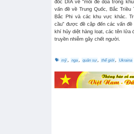
đốc DIA về “mối đe dọa trong kh
vấn đề về Trung Quốc, Bắc Triều 
Bắc Phi và các khu vực khác. Tr
cầu” được đề cập đến các vấn đề 
khí hủy diệt hàng loạt, các tên lử
truyền nhiễm gây chết người.
,
,
,
,
mỹ
nga
quân sự
thế giới
Ukraina