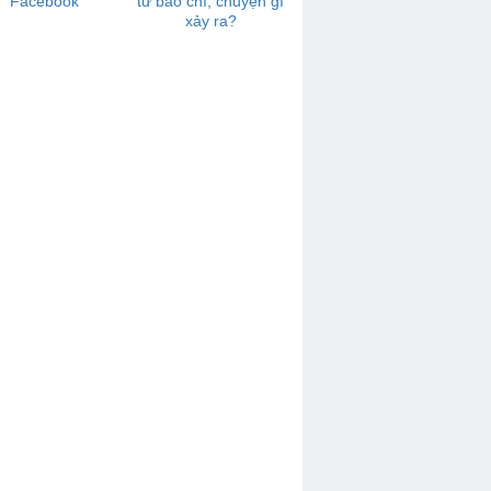
Facebook
từ báo chí, chuyện gì
xảy ra?