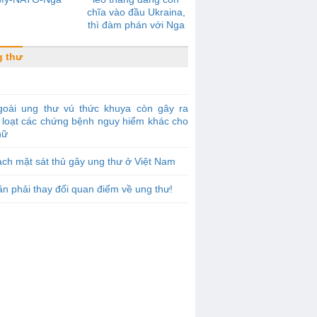
chĩa vào đầu Ukraina,
thì đàm phán với Nga
sẽ không có tiến triển
 thư
goài ung thư vú thức khuya còn gây ra
 loạt các chứng bệnh nguy hiểm khác cho
nữ
ch mặt sát thủ gây ung thư ở Việt Nam
n phải thay đổi quan điểm về ung thư!