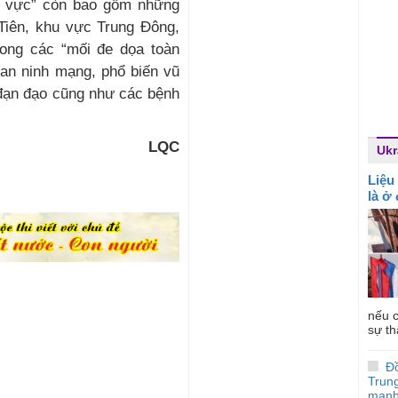
u vực” còn bao gồm những
Tiên, khu vực Trung Đông,
ong các “mối đe dọa toàn
an ninh mạng, phổ biến vũ
a đạn đạo cũng như các bệnh
LQC
Ukr
Liệu
là ở
nếu c
sự th
Đ
Trun
mạnh