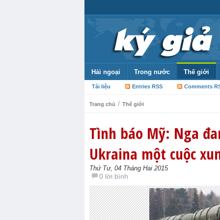
Hải ngoại
Trong nước
Thế giới
Tài liệu
Entries RSS
Comments R
/
Trang chủ
Thế giới
Tình báo Mỹ: Nga đa
Ukraina một cuộc xun
Thứ Tư, 04 Tháng Hai 2015
0 lời bình