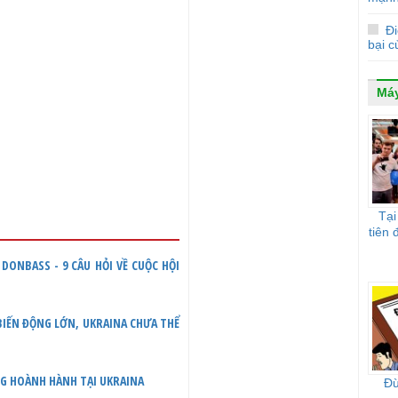
Đi
bại 
Máy
Tại
tiên 
DONBASS - 9 CÂU HỎI VỀ CUỘC HỘI
 BIẾN ĐỘNG LỚN, UKRAINA CHƯA THỂ
NG HOÀNH HÀNH TẠI UKRAINA
Đừ