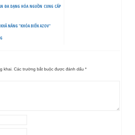
UẬN ĐA DẠNG HÓA NGUỒN CUNG CẤP
 KHẢ NĂNG "KHÓA BIỂN AZOV"
NG
g khai.
Các trường bắt buộc được đánh dấu
*