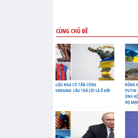
CÙNG CHỦ ĐỀ
LIỆU NGA CÓ TẤN CÔNG
ĐỒNG M
UKRAINA: CÂU TRẢ LỜI LÀ Ở ĐÂY
PUTIN:
ỦNG HỘ
HỌ MẠ