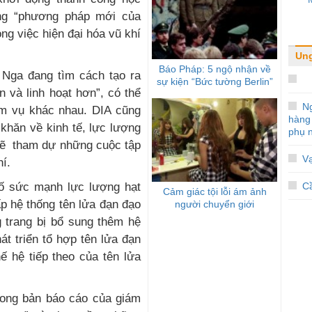
ng “phương pháp mới của
ong việc hiện đại hóa vũ khí
Ung
Báo Pháp: 5 ngộ nhận về
Nga đang tìm cách tạo ra
sự kiện “Bức tường Berlin”
 và linh hoạt hơn”, có thể
N
ệm vụ khác nhau. DIA cũng
hàng
khăn về kinh tế, lực lượng
phụ 
sẽ tham dự những cuộc tập
Vạ
hí.
cố sức mạnh lực lượng hạt
Cầ
Cảm giác tội lỗi ám ảnh
p hệ thống tên lửa đạn đạo
người chuyển giới
g trang bị bổ sung thêm hệ
hát triển tổ hợp tên lửa đạn
hế hệ tiếp theo của tên lửa
rong bản báo cáo của giám