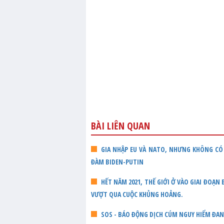
BÀI LIÊN QUAN
GIA NHẬP EU VÀ NATO, NHƯNG KHÔNG CÓ 
ĐÀM BIDEN-PUTIN
HẾT NĂM 2021, THẾ GIỚI Ở VÀO GIAI ĐOẠN
VƯỢT QUA CUỘC KHỦNG HOẢNG.
SOS - BÁO ĐỘNG DỊCH CÚM NGUY HIỂM ĐA