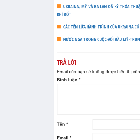
UKRAINA, MỸ VÀ BA LAN ĐÃ KÝ THỎA TH
KHÍ ĐỐT
CÁC TÊN LỬA HÀNH TRÌNH CỦA UKRAINA CÓ
NƯỚC NGA TRONG CUỘC ĐỐI ĐẦU MỸ-TRU
TRẢ LỜI
Email của bạn sẽ không được hiển thị côn
Bình luận
*
Tên
*
Email
*