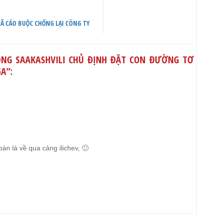
ĐÃ CÁO BUỘC CHỐNG LẠI CÔNG TY
NG SAAKASHVILI CHỦ ĐỊNH ĐẶT CON ĐƯỜNG TƠ
GA
”:
bàn là về qua cảng ilichev, 🙂