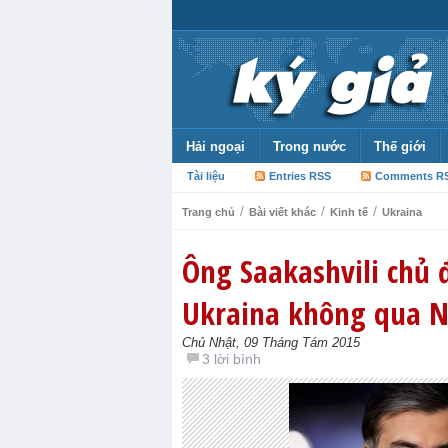
Hải ngoại
Trong nước
Thế giới
Tài liệu
Entries RSS
Comments R
/
/
/
Trang chủ
Bài viết khác
Kinh tế
Ukraina
Ông Saakashvili chủ 
Ukraina không qua 
Chủ Nhật, 09 Tháng Tám 2015
3 lời bình