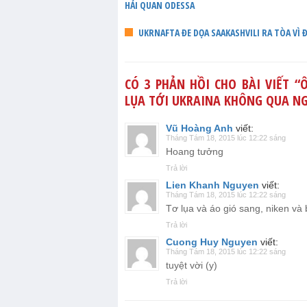
HẢI QUAN ODESSA
UKRNAFTA ĐE DỌA SAAKASHVILI RA TÒA VÌ 
CÓ 3 PHẢN HỒI CHO BÀI VIẾT “
Ô
LỤA TỚI UKRAINA KHÔNG QUA N
Vũ Hoàng Anh
viết:
Tháng Tám 18, 2015 lúc 12:22 sáng
Hoang tưởng
Trả lời
Lien Khanh Nguyen
viết:
Tháng Tám 18, 2015 lúc 12:22 sáng
Tơ lụa và áo gió sang, niken và 
Trả lời
Cuong Huy Nguyen
viết:
Tháng Tám 18, 2015 lúc 12:22 sáng
tuyệt vời (y)
Trả lời