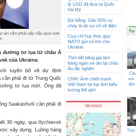
tỷ USD đã đưa ra Quốc
hội Mỹ
Đà Nẵng: Gần 50% vụ
cháy là do sự cố về điện
Tự
dự án cần phải xây cầu qua cửa
Cựu chỉ huy thúc giục
r
NATO gửi vũ khí cho
Ukraine
n đường tơ lụa từ châu Á
Thời tiết băng giá làm
vsk của Ukraina.
hàng ngàn xe oto tại châu
Âu tắc nghẽn
vili tuyên bố về dự định
Câu
 cần phải đi từ Trung Quốc
CNN: Ảnh chiến tranh
em 
Việt Nam lọt top ảnh biểu
đời
ường tơ lụa mới. Ông đã
tượng thế giới
ng Saakashvili cần phải đi
TIN KHÁC
ết 30 ngày, qua Ilychievsk
 được xây dựng. Luồng hàng
Thử 