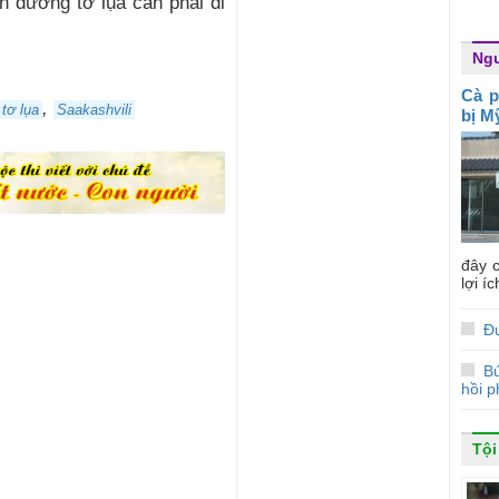
n đường tơ lụa cần phải đi
Ngư
Cà p
,
tơ lụa
Saakashvili
bị M
đây c
lợi í
Đ
Bú
hồi 
Tội