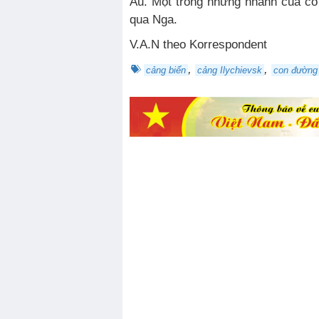
Âu. Một trong những nhánh của co
qua Nga.
V.A.N theo Korrespondent
,
,
cảng biển
cảng Ilychievsk
con đường 