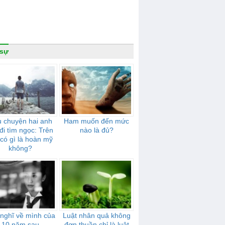
 sự
 chuyện hai anh
Ham muốn đến mức
đi tìm ngọc: Trên
nào là đủ?
 có gì là hoàn mỹ
không?
nghĩ về mình của
Luật nhân quả không
10 năm sau
đơn thuần chỉ là luật