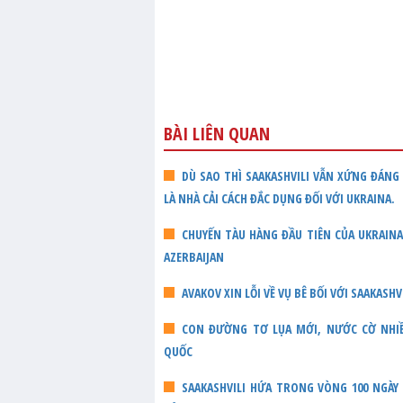
BÀI LIÊN QUAN
DÙ SAO THÌ SAAKASHVILI VẪN XỨNG ĐÁNG
LÀ NHÀ CẢI CÁCH ĐẮC DỤNG ĐỐI VỚI UKRAINA.
CHUYẾN TÀU HÀNG ĐẦU TIÊN CỦA UKRAIN
AZERBAIJAN
AVAKOV XIN LỖI VỀ VỤ BÊ BỐI VỚI SAAKASHV
CON ĐƯỜNG TƠ LỤA MỚI, NƯỚC CỜ NHI
QUỐC
SAAKASHVILI HỨA TRONG VÒNG 100 NGÀY