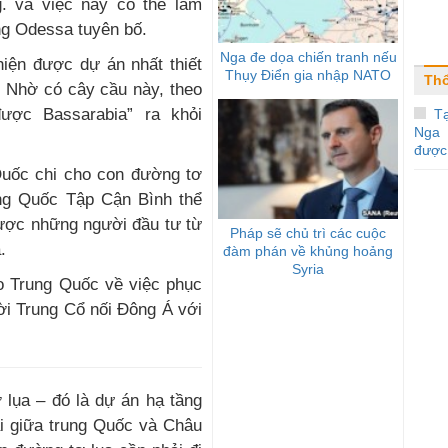
. và việc này có thể làm
ởng Odessa tuyên bố.
Nga đe dọa chiến tranh nếu
hiện được dự án nhất thiết
Thụy Điển gia nhập NATO
Thổ
. Nhờ có cây cầu này, theo
được Bassarabia” ra khỏi
Tạ
Nga 
được 
Quốc chi cho con đường tơ
rung Quốc Tập Cận Bình thể
được những người đầu tư từ
Pháp sẽ chủ trì các cuộc
.
đàm phán về khủng hoảng
Syria
o Trung Quốc về việc phục
hời Trung Cổ nối Đông Á với
 lụa – đó là dự án hạ tầng
ải giữa trung Quốc và Châu