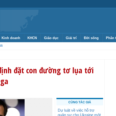
Kinh doanh
KHCN
Giáo dục
Giải trí
Đời sống
Phân 
SS
định đặt con đường tơ lụa tới
Nga
CÙNG TÁC GIẢ
Dự luật về việc hỗ trợ
quân sự cho Ukraine một