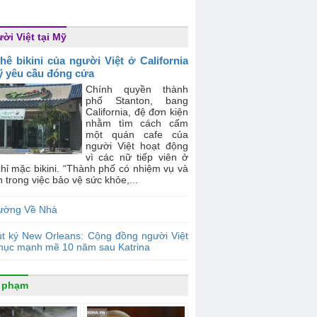
ời Việt tại Mỹ
hê bikini của người Việt ở California
ỹ yêu cầu đóng cửa
Chính quyền thành
phố Stanton, bang
California, đệ đơn kiện
nhằm tìm cách cấm
một quán cafe của
người Việt hoạt động
vì các nữ tiếp viên ở
hỉ mặc bikini. “Thành phố có nhiệm vụ và
ch trong việc bảo vệ sức khỏe,...
ường Về Nhà
t ký New Orleans: Cộng đồng người Việt
phục mạnh mẽ 10 năm sau Katrina
 phạm