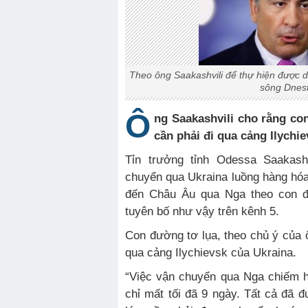
Theo ông Saakashvili để thự hiện được 
sông Dnest
Ô
ng Saakashvili cho rằng co
cần phải đi qua cảng Ilychie
Tỉn trưởng tỉnh Odessa Saakash
chuyển qua Ukraina luồng hàng hóa
đến Châu Âu qua Nga theo con đ
tuyên bố như vậy trên kênh 5.
Con đường tơ lụa, theo chủ ý của ô
qua cảng Ilychievsk của Ukraina.
“Việc vận chuyển qua Nga chiếm h
chỉ mất tối đã 9 ngày. Tất cả đã