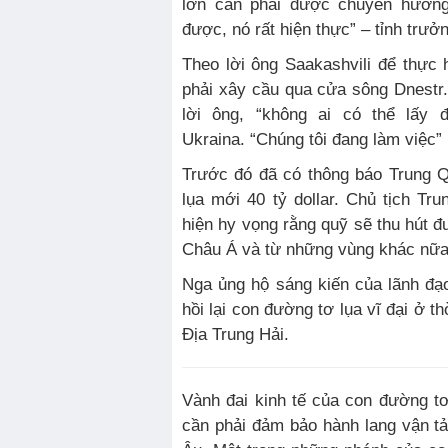
lớn cần phải được chuyển hướng
được, nó rất hiện thực” – tỉnh trư
Theo lời ông Saakashvili để thực 
phải xây cầu qua cửa sông Dnestr
lời ông, “không ai có thể lấy 
Ukraina. “Chúng tôi đang làm việc”
Trước đó đã có thông báo Trung 
lụa mới 40 tỷ dollar. Chủ tịch T
hiện hy vọng rằng quỹ sẽ thu hút 
Châu Á và từ những vùng khác nữa
Nga ủng hộ sáng kiến của lãnh đạ
hồi lại con đường tơ lụa vĩ đại ở t
Địa Trung Hải.
Vành đai kinh tế của con đường tơ
cần phải đảm bảo hành lang vận t