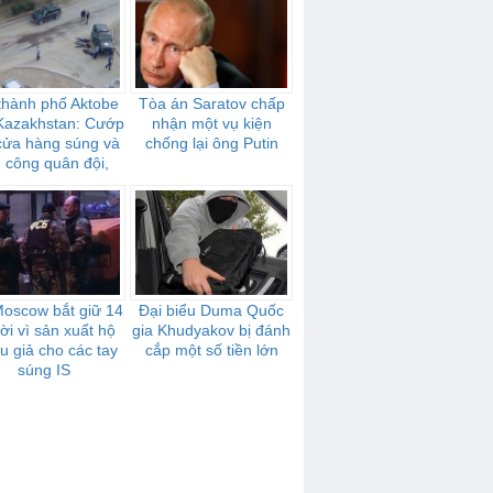
thành phố Aktobe
Tòa án Saratov chấp
Kazakhstan: Cướp
nhận một vụ kiện
cửa hàng súng và
chống lại ông Putin
n công quân đội,
cảnh sát
Moscow bắt giữ 14
Đại biểu Duma Quốc
ời vì sản xuất hộ
gia Khudyakov bị đánh
u giả cho các tay
cắp một số tiền lớn
súng IS