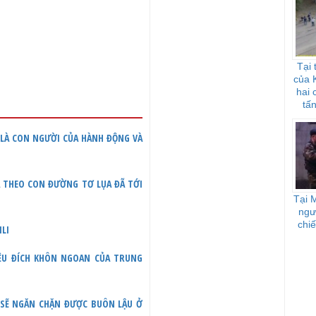
Tại 
của 
hai 
tấ
 LÀ CON NGƯỜI CỦA HÀNH ĐỘNG VÀ
A THEO CON ĐƯỜNG TƠ LỤA ĐÃ TỚI
Tại 
ngư
chiế
ILI
ỀU ĐÍCH KHÔN NGOAN CỦA TRUNG
 SẼ NGĂN CHẶN ĐƯỢC BUÔN LẬU Ở