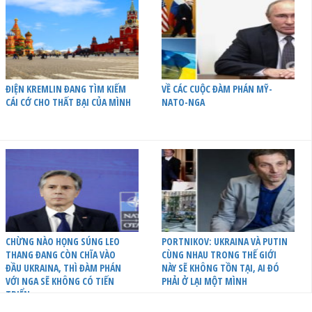
ĐIỆN KREMLIN ĐANG TÌM KIẾM
VỀ CÁC CUỘC ĐÀM PHÁN MỸ-
CÁI CỚ CHO THẤT BẠI CỦA MÌNH
NATO-NGA
CHỪNG NÀO HỌNG SÚNG LEO
PORTNIKOV: UKRAINA VÀ PUTIN
THANG ĐANG CÒN CHĨA VÀO
CÙNG NHAU TRONG THẾ GIỚI
ĐẦU UKRAINA, THÌ ĐÀM PHÁN
NÀY SẼ KHÔNG TỒN TẠI, AI ĐÓ
VỚI NGA SẼ KHÔNG CÓ TIẾN
PHẢI Ở LẠI MỘT MÌNH
TRIỂN