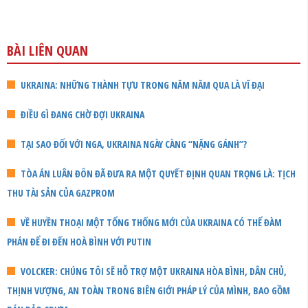
BÀI LIÊN QUAN
UKRAINA: NHỮNG THÀNH TỰU TRONG NĂM NĂM QUA LÀ VĨ ĐẠI
ĐIỀU GÌ ĐANG CHỜ ĐỢI UKRAINA
TẠI SAO ĐỐI VỚI NGA, UKRAINA NGÀY CÀNG “NẶNG GÁNH”?
TÒA ÁN LUÂN ĐÔN ĐÃ ĐƯA RA MỘT QUYẾT ĐỊNH QUAN TRỌNG LÀ: TỊCH
THU TÀI SẢN CỦA GAZPROM
VỀ HUYỀN THOẠI MỘT TỔNG THỐNG MỚI CỦA UKRAINA CÓ THỂ ĐÀM
PHÁN ĐỂ ĐI ĐẾN HOÀ BÌNH VỚI PUTIN
VOLCKER: CHÚNG TÔI SẼ HỖ TRỢ MỘT UKRAINA HÒA BÌNH, DÂN CHỦ,
THỊNH VƯỢNG, AN TOÀN TRONG BIÊN GIỚI PHÁP LÝ CỦA MÌNH, BAO GỒM