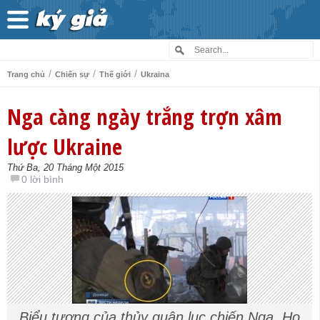
/
/
/
Trang chủ
Chiến sự
Thế giới
Ukraina
Nga càng ngày trắng trợn xâm
lược Ukraine
Thứ Ba, 20 Tháng Một 2015
0 lời bình
Biểu tượng của thủy quân lục chiến Nga. Họ