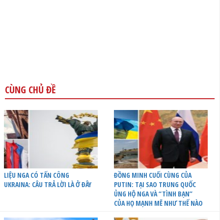
CÙNG CHỦ ĐỀ
LIỆU NGA CÓ TẤN CÔNG
ĐỒNG MINH CUỐI CÙNG CỦA
UKRAINA: CÂU TRẢ LỜI LÀ Ở ĐÂY
PUTIN: TẠI SAO TRUNG QUỐC
ỦNG HỘ NGA VÀ “TÌNH BẠN”
CỦA HỌ MẠNH MẼ NHƯ THẾ NÀO