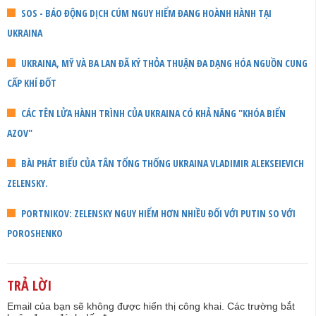
SOS - BÁO ĐỘNG DỊCH CÚM NGUY HIỂM ĐANG HOÀNH HÀNH TẠI
UKRAINA
UKRAINA, MỸ VÀ BA LAN ĐÃ KÝ THỎA THUẬN ĐA DẠNG HÓA NGUỒN CUNG
CẤP KHÍ ĐỐT
CÁC TÊN LỬA HÀNH TRÌNH CỦA UKRAINA CÓ KHẢ NĂNG "KHÓA BIỂN
AZOV"
BÀI PHÁT BIỂU CỦA TÂN TỔNG THỐNG UKRAINA VLADIMIR ALEKSEIEVICH
ZELENSKY.
PORTNIKOV: ZELENSKY NGUY HIỂM HƠN NHIỀU ĐỐI VỚI PUTIN SO VỚI
POROSHENKO
TRẢ LỜI
Email của bạn sẽ không được hiển thị công khai.
Các trường bắt