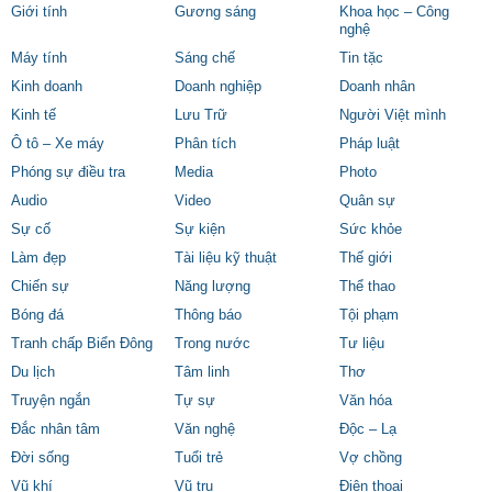
Giới tính
Gương sáng
Khoa học – Công
nghệ
Máy tính
Sáng chế
Tin tặc
Kinh doanh
Doanh nghiệp
Doanh nhân
Kinh tế
Lưu Trữ
Người Việt mình
Ô tô – Xe máy
Phân tích
Pháp luật
Phóng sự điều tra
Media
Photo
Audio
Video
Quân sự
Sự cố
Sự kiện
Sức khỏe
Làm đẹp
Tài liệu kỹ thuật
Thế giới
Chiến sự
Năng lượng
Thể thao
Bóng đá
Thông báo
Tội phạm
Tranh chấp Biển Đông
Trong nước
Tư liệu
Du lịch
Tâm linh
Thơ
Truyện ngắn
Tự sự
Văn hóa
Đắc nhân tâm
Văn nghệ
Độc – Lạ
Đời sống
Tuổi trẻ
Vợ chồng
Vũ khí
Vũ trụ
Điện thoại