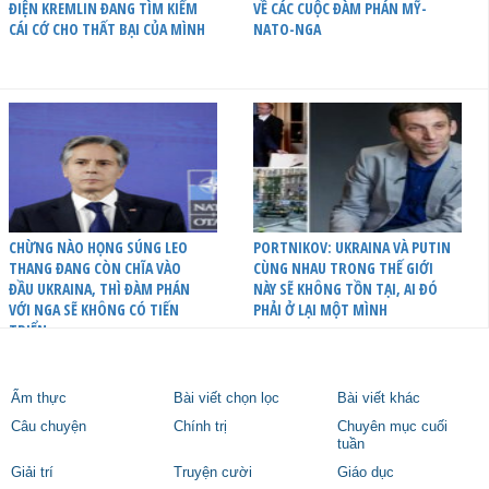
ĐIỆN KREMLIN ĐANG TÌM KIẾM
VỀ CÁC CUỘC ĐÀM PHÁN MỸ-
CÁI CỚ CHO THẤT BẠI CỦA MÌNH
NATO-NGA
CHỪNG NÀO HỌNG SÚNG LEO
PORTNIKOV: UKRAINA VÀ PUTIN
THANG ĐANG CÒN CHĨA VÀO
CÙNG NHAU TRONG THẾ GIỚI
ĐẦU UKRAINA, THÌ ĐÀM PHÁN
NÀY SẼ KHÔNG TỒN TẠI, AI ĐÓ
VỚI NGA SẼ KHÔNG CÓ TIẾN
PHẢI Ở LẠI MỘT MÌNH
TRIỂN
Ẩm thực
Bài viết chọn lọc
Bài viết khác
Câu chuyện
Chính trị
Chuyên mục cuối
tuần
Giải trí
Truyện cười
Giáo dục