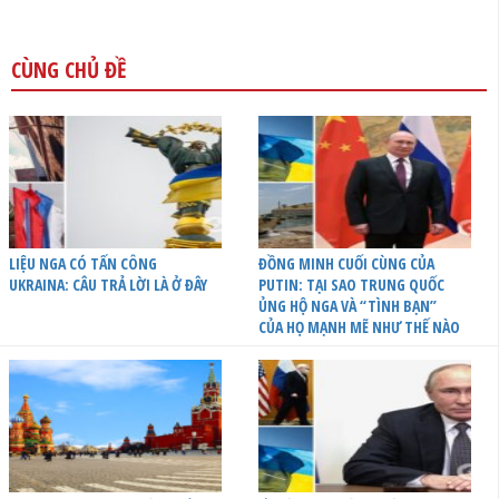
CÙNG CHỦ ĐỀ
LIỆU NGA CÓ TẤN CÔNG
ĐỒNG MINH CUỐI CÙNG CỦA
UKRAINA: CÂU TRẢ LỜI LÀ Ở ĐÂY
PUTIN: TẠI SAO TRUNG QUỐC
ỦNG HỘ NGA VÀ “TÌNH BẠN”
CỦA HỌ MẠNH MẼ NHƯ THẾ NÀO