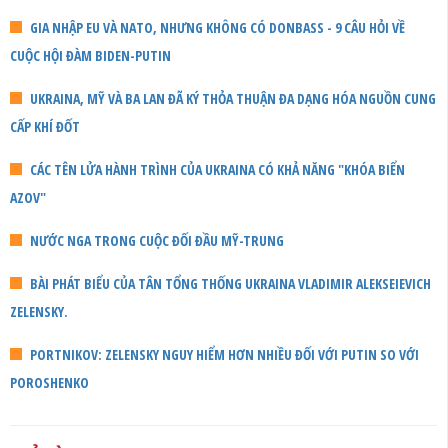
GIA NHẬP EU VÀ NATO, NHƯNG KHÔNG CÓ DONBASS - 9 CÂU HỎI VỀ
CUỘC HỘI ĐÀM BIDEN-PUTIN
UKRAINA, MỸ VÀ BA LAN ĐÃ KÝ THỎA THUẬN ĐA DẠNG HÓA NGUỒN CUNG
CẤP KHÍ ĐỐT
CÁC TÊN LỬA HÀNH TRÌNH CỦA UKRAINA CÓ KHẢ NĂNG "KHÓA BIỂN
AZOV"
NƯỚC NGA TRONG CUỘC ĐỐI ĐẦU MỸ-TRUNG
BÀI PHÁT BIỂU CỦA TÂN TỔNG THỐNG UKRAINA VLADIMIR ALEKSEIEVICH
ZELENSKY.
PORTNIKOV: ZELENSKY NGUY HIỂM HƠN NHIỀU ĐỐI VỚI PUTIN SO VỚI
POROSHENKO