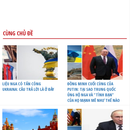
CÙNG CHỦ ĐỀ
LIỆU NGA CÓ TẤN CÔNG
ĐỒNG MINH CUỐI CÙNG CỦA
UKRAINA: CÂU TRẢ LỜI LÀ Ở ĐÂY
PUTIN: TẠI SAO TRUNG QUỐC
ỦNG HỘ NGA VÀ “TÌNH BẠN”
CỦA HỌ MẠNH MẼ NHƯ THẾ NÀO