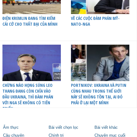
ĐIỆN KREMLIN ĐANG TÌM KIẾM
VỀ CÁC CUỘC ĐÀM PHÁN MỸ-
CÁI CỚ CHO THẤT BẠI CỦA MÌNH
NATO-NGA
CHỪNG NÀO HỌNG SÚNG LEO
PORTNIKOV: UKRAINA VÀ PUTIN
THANG ĐANG CÒN CHĨA VÀO
CÙNG NHAU TRONG THẾ GIỚI
ĐẦU UKRAINA, THÌ ĐÀM PHÁN
NÀY SẼ KHÔNG TỒN TẠI, AI ĐÓ
VỚI NGA SẼ KHÔNG CÓ TIẾN
PHẢI Ở LẠI MỘT MÌNH
TRIỂN
Ẩm thực
Bài viết chọn lọc
Bài viết khác
Câu chuyện
Chính trị
Chuyên mục cuối