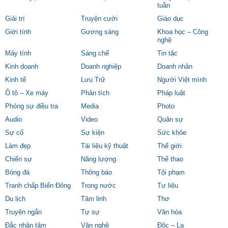
tuần
Giải trí
Truyện cười
Giáo dục
Giới tính
Gương sáng
Khoa học – Công
nghệ
Máy tính
Sáng chế
Tin tặc
Kinh doanh
Doanh nghiệp
Doanh nhân
Kinh tế
Lưu Trữ
Người Việt mình
Ô tô – Xe máy
Phân tích
Pháp luật
Phóng sự điều tra
Media
Photo
Audio
Video
Quân sự
Sự cố
Sự kiện
Sức khỏe
Làm đẹp
Tài liệu kỹ thuật
Thế giới
Chiến sự
Năng lượng
Thể thao
Bóng đá
Thông báo
Tội phạm
Tranh chấp Biển Đông
Trong nước
Tư liệu
Du lịch
Tâm linh
Thơ
Truyện ngắn
Tự sự
Văn hóa
Đắc nhân tâm
Văn nghệ
Độc – Lạ