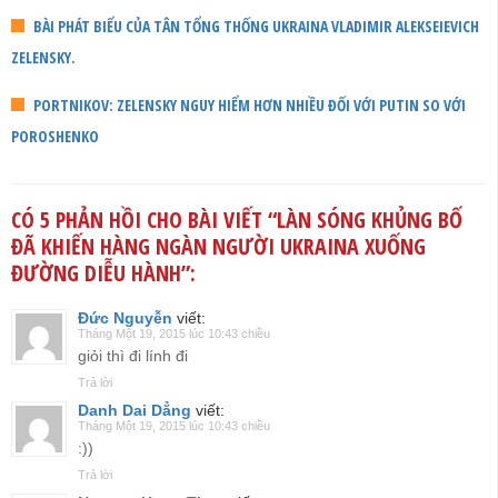
BÀI PHÁT BIỂU CỦA TÂN TỔNG THỐNG UKRAINA VLADIMIR ALEKSEIEVICH
ZELENSKY.
PORTNIKOV: ZELENSKY NGUY HIỂM HƠN NHIỀU ĐỐI VỚI PUTIN SO VỚI
POROSHENKO
CÓ 5 PHẢN HỒI CHO BÀI VIẾT “
LÀN SÓNG KHỦNG BỐ
ĐÃ KHIẾN HÀNG NGÀN NGƯỜI UKRAINA XUỐNG
ĐƯỜNG DIỄU HÀNH
”:
Đức Nguyễn
viết:
Tháng Một 19, 2015 lúc 10:43 chiều
giỏi thì đi lính đi
Trả lời
Danh Dai Dẳng
viết:
Tháng Một 19, 2015 lúc 10:43 chiều
:))
Trả lời