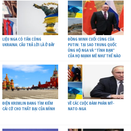
LIỆU NGA CÓ TẤN CÔNG
ĐỒNG MINH CUỐI CÙNG CỦA
UKRAINA: CÂU TRẢ LỜI LÀ Ở ĐÂY
PUTIN: TẠI SAO TRUNG QUỐC
ỦNG HỘ NGA VÀ “TÌNH BẠN”
CỦA HỌ MẠNH MẼ NHƯ THẾ NÀO
ĐIỆN KREMLIN ĐANG TÌM KIẾM
VỀ CÁC CUỘC ĐÀM PHÁN MỸ-
CÁI CỚ CHO THẤT BẠI CỦA MÌNH
NATO-NGA