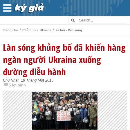
/
/
/
Trang chủ
Chính trị
Ukraina
Xã hội - Đời sống
Làn sóng khủng bố đã khiến hàng
ngàn người Ukraina xuống
đường diễu hành
Chủ Nhật, 18 Tháng Một 2015
5 lời bình