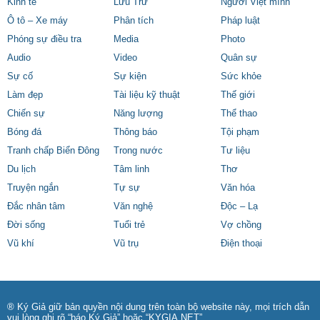
Kinh tế
Lưu Trữ
Người Việt mình
Ô tô – Xe máy
Phân tích
Pháp luật
Phóng sự điều tra
Media
Photo
Audio
Video
Quân sự
Sự cố
Sự kiện
Sức khỏe
Làm đẹp
Tài liệu kỹ thuật
Thế giới
Chiến sự
Năng lượng
Thể thao
Bóng đá
Thông báo
Tội phạm
Tranh chấp Biển Đông
Trong nước
Tư liệu
Du lịch
Tâm linh
Thơ
Truyện ngắn
Tự sự
Văn hóa
Đắc nhân tâm
Văn nghệ
Độc – Lạ
Đời sống
Tuổi trẻ
Vợ chồng
Vũ khí
Vũ trụ
Điện thoại
® Ký Giả giữ bản quyền nội dung trên toàn bộ website này, mọi trích dẫn
vui lòng ghi rõ “báo Ký Giả” hoặc “KYGIA.NET”