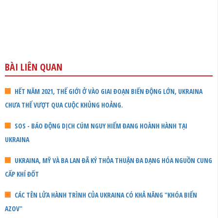
BÀI LIÊN QUAN
HẾT NĂM 2021, THẾ GIỚI Ở VÀO GIAI ĐOẠN BIẾN ĐỘNG LỚN, UKRAINA
CHƯA THỂ VƯỢT QUA CUỘC KHỦNG HOẢNG.
SOS - BÁO ĐỘNG DỊCH CÚM NGUY HIỂM ĐANG HOÀNH HÀNH TẠI
UKRAINA
UKRAINA, MỸ VÀ BA LAN ĐÃ KÝ THỎA THUẬN ĐA DẠNG HÓA NGUỒN CUNG
CẤP KHÍ ĐỐT
CÁC TÊN LỬA HÀNH TRÌNH CỦA UKRAINA CÓ KHẢ NĂNG "KHÓA BIỂN
AZOV"