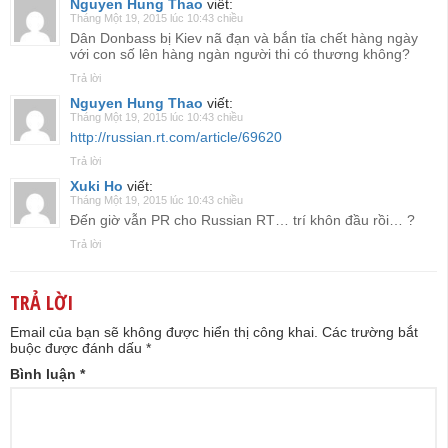
Nguyen Hung Thao
viết:
Tháng Một 19, 2015 lúc 10:43 chiều
Dân Donbass bị Kiev nã đạn và bắn tỉa chết hàng ngày
với con số lên hàng ngàn người thi có thương không?
Trả lời
Nguyen Hung Thao
viết:
Tháng Một 19, 2015 lúc 10:43 chiều
http://russian.rt.com/article/69620
Trả lời
Xuki Ho
viết:
Tháng Một 19, 2015 lúc 10:43 chiều
Đến giờ vẫn PR cho Russian RT… trí khôn đầu rồi… ?
Trả lời
TRẢ LỜI
Email của bạn sẽ không được hiển thị công khai.
Các trường bắt
buộc được đánh dấu
*
Bình luận
*