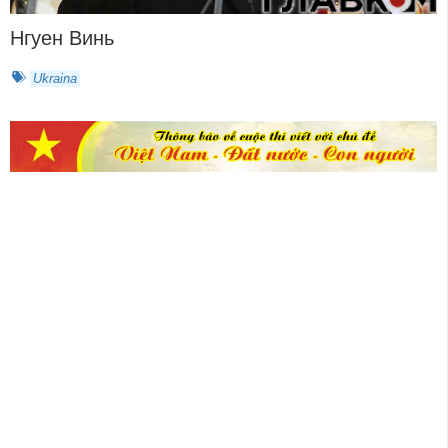
Нгуен Винь
Ukraina