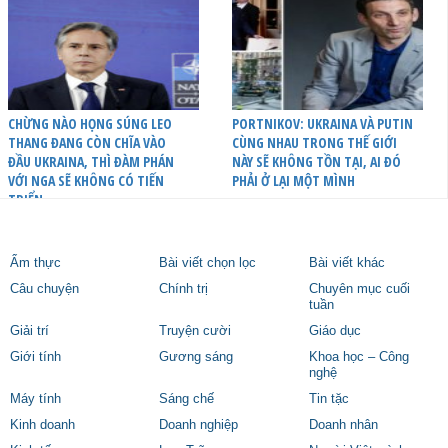
CHỪNG NÀO HỌNG SÚNG LEO
PORTNIKOV: UKRAINA VÀ PUTIN
THANG ĐANG CÒN CHĨA VÀO
CÙNG NHAU TRONG THẾ GIỚI
ĐẦU UKRAINA, THÌ ĐÀM PHÁN
NÀY SẼ KHÔNG TỒN TẠI, AI ĐÓ
VỚI NGA SẼ KHÔNG CÓ TIẾN
PHẢI Ở LẠI MỘT MÌNH
TRIỂN
Ẩm thực
Bài viết chọn lọc
Bài viết khác
Câu chuyện
Chính trị
Chuyên mục cuối
tuần
Giải trí
Truyện cười
Giáo dục
Giới tính
Gương sáng
Khoa học – Công
nghệ
Máy tính
Sáng chế
Tin tặc
Kinh doanh
Doanh nghiệp
Doanh nhân