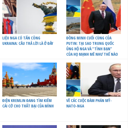
LIỆU NGA CÓ TẤN CÔNG
ĐỒNG MINH CUỐI CÙNG CỦA
UKRAINA: CÂU TRẢ LỜI LÀ Ở ĐÂY
PUTIN: TẠI SAO TRUNG QUỐC
ỦNG HỘ NGA VÀ “TÌNH BẠN”
CỦA HỌ MẠNH MẼ NHƯ THẾ NÀO
ĐIỆN KREMLIN ĐANG TÌM KIẾM
VỀ CÁC CUỘC ĐÀM PHÁN MỸ-
CÁI CỚ CHO THẤT BẠI CỦA MÌNH
NATO-NGA