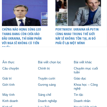
CHỪNG NÀO HỌNG SÚNG LEO
PORTNIKOV: UKRAINA VÀ PUTIN
THANG ĐANG CÒN CHĨA VÀO
CÙNG NHAU TRONG THẾ GIỚI
ĐẦU UKRAINA, THÌ ĐÀM PHÁN
NÀY SẼ KHÔNG TỒN TẠI, AI ĐÓ
VỚI NGA SẼ KHÔNG CÓ TIẾN
PHẢI Ở LẠI MỘT MÌNH
TRIỂN
Ẩm thực
Bài viết chọn lọc
Bài viết khác
Câu chuyện
Chính trị
Chuyên mục cuối
tuần
Giải trí
Truyện cười
Giáo dục
Giới tính
Gương sáng
Khoa học – Công
nghệ
Máy tính
Sáng chế
Tin tặc
Kinh doanh
Doanh nghiệp
Doanh nhân