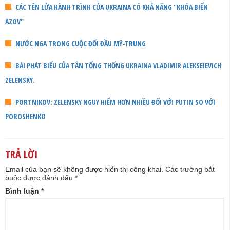
CÁC TÊN LỬA HÀNH TRÌNH CỦA UKRAINA CÓ KHẢ NĂNG "KHÓA BIỂN
AZOV"
NƯỚC NGA TRONG CUỘC ĐỐI ĐẦU MỸ-TRUNG
BÀI PHÁT BIỂU CỦA TÂN TỔNG THỐNG UKRAINA VLADIMIR ALEKSEIEVICH
ZELENSKY.
PORTNIKOV: ZELENSKY NGUY HIỂM HƠN NHIỀU ĐỐI VỚI PUTIN SO VỚI
POROSHENKO
TRẢ LỜI
Email của bạn sẽ không được hiển thị công khai.
Các trường bắt
buộc được đánh dấu
*
Bình luận
*