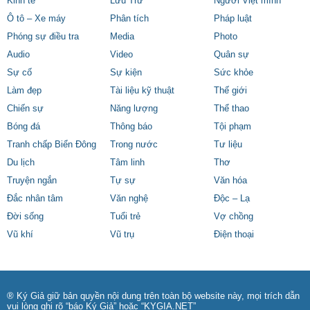
Kinh tế
Lưu Trữ
Người Việt mình
Ô tô – Xe máy
Phân tích
Pháp luật
Phóng sự điều tra
Media
Photo
Audio
Video
Quân sự
Sự cố
Sự kiện
Sức khỏe
Làm đẹp
Tài liệu kỹ thuật
Thế giới
Chiến sự
Năng lượng
Thể thao
Bóng đá
Thông báo
Tội phạm
Tranh chấp Biển Đông
Trong nước
Tư liệu
Du lịch
Tâm linh
Thơ
Truyện ngắn
Tự sự
Văn hóa
Đắc nhân tâm
Văn nghệ
Độc – Lạ
Đời sống
Tuổi trẻ
Vợ chồng
Vũ khí
Vũ trụ
Điện thoại
® Ký Giả giữ bản quyền nội dung trên toàn bộ website này, mọi trích dẫn
vui lòng ghi rõ “báo Ký Giả” hoặc “KYGIA.NET”