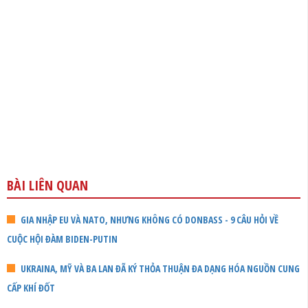
BÀI LIÊN QUAN
GIA NHẬP EU VÀ NATO, NHƯNG KHÔNG CÓ DONBASS - 9 CÂU HỎI VỀ
CUỘC HỘI ĐÀM BIDEN-PUTIN
UKRAINA, MỸ VÀ BA LAN ĐÃ KÝ THỎA THUẬN ĐA DẠNG HÓA NGUỒN CUNG
CẤP KHÍ ĐỐT